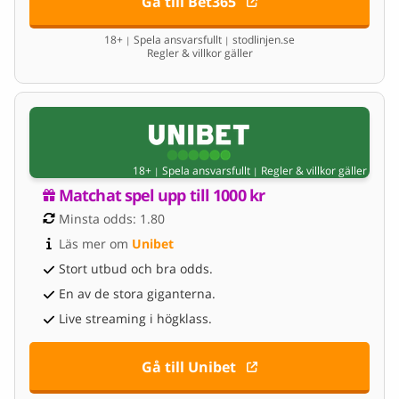
Gå till Bet365
18+
Spela ansvarsfullt
stodlinjen.se
|
|
Regler & villkor gäller
18+
Spela ansvarsfullt
Regler & villkor gäller
|
|
Matchat spel upp till 1000 kr
Minsta odds: 1.80
Läs mer om 
Unibet
Stort utbud och bra odds.
En av de stora giganterna.
Live streaming i högklass.
Gå till Unibet