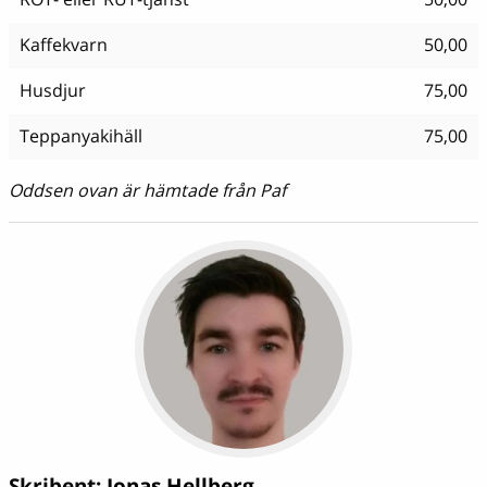
Kaffekvarn
50,00
Husdjur
75,00
Teppanyakihäll
75,00
Oddsen ovan är hämtade från Paf
Skribent:
Jonas Hellberg