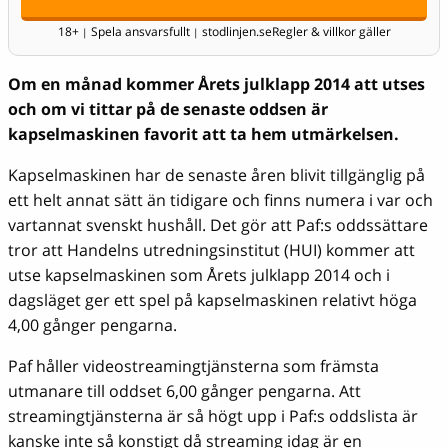
18+
Spela ansvarsfullt
stodlinjen.se
Regler & villkor gäller
|
|
Om en månad kommer Årets julklapp 2014 att utses
och om vi tittar på de senaste oddsen är
kapselmaskinen favorit att ta hem utmärkelsen.
Kapselmaskinen har de senaste åren blivit tillgänglig på
ett helt annat sätt än tidigare och finns numera i var och
vartannat svenskt hushåll. Det gör att Paf:s oddssättare
tror att Handelns utredningsinstitut (HUI) kommer att
utse kapselmaskinen som Årets julklapp 2014 och i
dagsläget ger ett spel på kapselmaskinen relativt höga
4,00 gånger pengarna.
Paf håller videostreamingtjänsterna som främsta
utmanare till oddset 6,00 gånger pengarna. Att
streamingtjänsterna är så högt upp i Paf:s oddslista är
kanske inte så konstigt då streaming idag är en