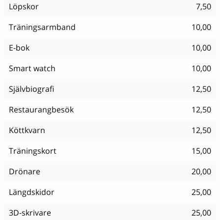
Löpskor
7,50
Träningsarmband
10,00
E-bok
10,00
Smart watch
10,00
Självbiografi
12,50
Restaurangbesök
12,50
Köttkvarn
12,50
Träningskort
15,00
Drönare
20,00
Längdskidor
25,00
3D-skrivare
25,00