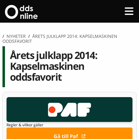
/
NYHETER
/
ÅRETS JULKLAPP 2014: KAPSELMASKINEN
ODDSFAVORIT
Årets julklapp 2014:
Kapselmaskinen
oddsfavorit
Regler & villkor gäller
Gå till Paf