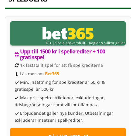
18+
Spela ansvarsfullt
Regler & villkor gäller
|
|
Upp till 1500 kr i spelkrediter + 100 
gratisspel
1x fastställt spel för att få spelkrediterna
Läs mer om 
Bet365
Min. insättning för spelkrediter är 50 kr &
gratisspel är 500 kr
Max pris, spelrestriktioner, exkluderingar,
tidsbegränsningar samt villkor tillämpas.
Erbjudandet gäller nya kunder. Utbetalningar
exkluderar insatser i spelkrediter.