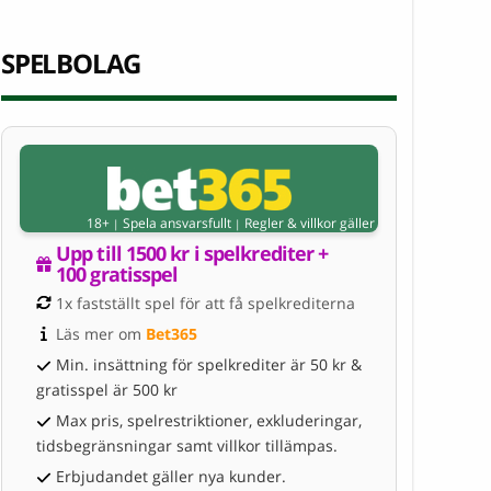
SPELBOLAG
18+
Spela ansvarsfullt
Regler & villkor gäller
|
|
Upp till 1500 kr i spelkrediter + 
100 gratisspel
1x fastställt spel för att få spelkrediterna
Läs mer om 
Bet365
Min. insättning för spelkrediter är 50 kr &
gratisspel är 500 kr
Max pris, spelrestriktioner, exkluderingar,
tidsbegränsningar samt villkor tillämpas.
Erbjudandet gäller nya kunder.