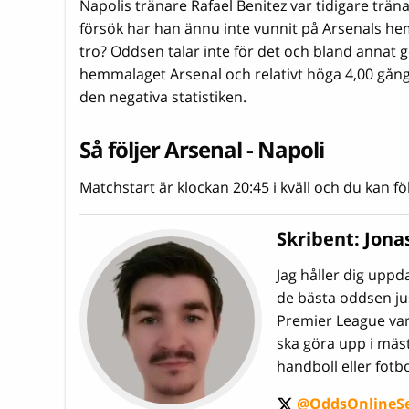
Napolis tränare Rafael Benitez var tidigare trän
försök har han ännu inte vunnit på Arsenals h
tro? Oddsen talar inte för det och bland annat g
hemmalaget Arsenal och relativt höga 4,00 gån
den negativa statistiken.
Så följer Arsenal - Napoli
Matchstart är klockan 20:45 i kväll och du kan föl
Skribent:
Jona
Jag håller dig upp
de bästa oddsen jus
Premier League varm
ska göra upp i mäs
handboll eller fotbo
@OddsOnlineS