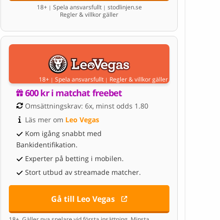
18+
Spela ansvarsfullt
stodlinjen.se
|
|
Regler & villkor gäller
18+
Spela ansvarsfullt
Regler & villkor gäller
|
|
600 kr i matchat freebet
Omsättningskrav: 6x, minst odds 1.80
Läs mer om 
Leo Vegas
Kom igång snabbt med
Bankidentifikation.
Experter på betting i mobilen.
Stort utbud av streamade matcher.
Gå till Leo Vegas
18+. Gäller nya spelare vid första insättning. Minsta