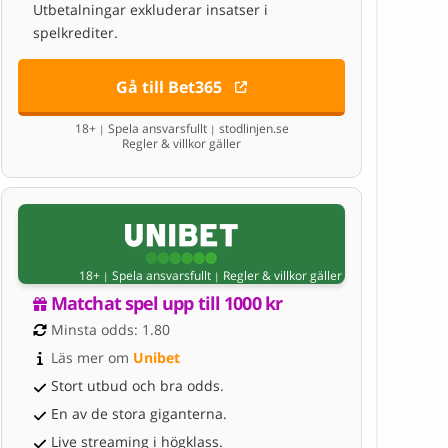
Utbetalningar exkluderar insatser i
spelkrediter.
Gå till Bet365
18+
Spela ansvarsfullt
stodlinjen.se
|
|
Regler & villkor gäller
18+
Spela ansvarsfullt
Regler & villkor gäller
|
|
Matchat spel upp till 1000 kr
Minsta odds: 1.80
Läs mer om 
Unibet
Stort utbud och bra odds.
En av de stora giganterna.
Live streaming i högklass.