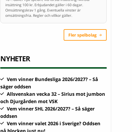
insättning 100 kr. Erbjudandet gäller i 60 dagar.
Omsättningskrav 1 gång. Eventuella vinster är
omsättningsfria. Regler och villkor gäller.
Fler spelbolag
NYHETER
Vem vinner Bundesliga 2026/2027? – Så
säger oddsen
Allsvenskan vecka 32 – Sirius mot jumbon
och Djurgården mot VSK
Vem vinner SHL 2026/2027? – Så säger
oddsen
Vem vinner valet 2026 i Sverige? Oddsen
på blocken just nu!