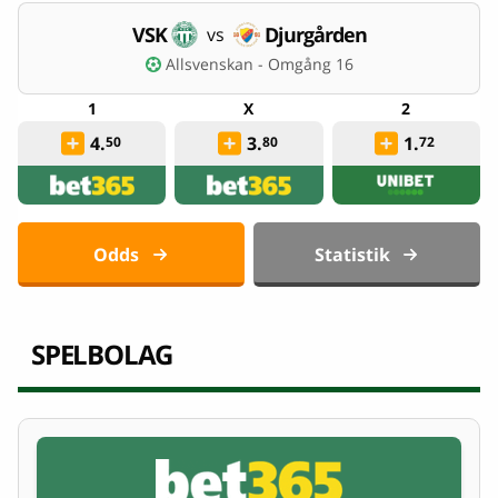
VSK
Djurgården
vs
Allsvenskan - Omgång 16
4.
3.
1.
50
80
72
Odds
Statistik
SPELBOLAG