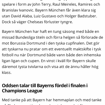
spelare i form av John Terry, Raul Meireles, Ramires och
Branislav Ivanovic. Bayern München får även klara sig
utan David Alaba, Luiz Gustavo och Holger Badstuber.
Dock så väger Chelseas förluster tyngre.
Bayern München har haft en tung säsong med både en
missad Bundesliga titeln och förra helgen så förlorade de
mot Borussia Dortmund i den tyska cupfinalen. Det gör
att tyskarna nu pratar om ett eventuellt maktskifte i tysk
fotboll nu när Dortmund både vann både den inhemska
ligan ligan och cupen. En vinst i kväll för Bayern skulle
däremot tysta tvivlarna och visa att de ännu håller hög
klass.
Oddsen talar till Bayerns fördel i finalen i
Champions League
Med tanke på att Bayern har hemmaplan och med tanke