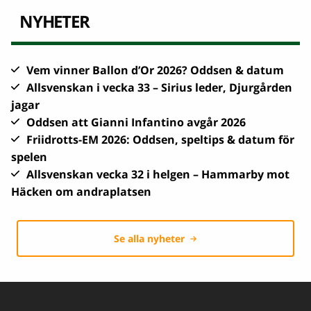
NYHETER
Vem vinner Ballon d’Or 2026? Oddsen & datum
Allsvenskan i vecka 33 – Sirius leder, Djurgården
jagar
Oddsen att Gianni Infantino avgår 2026
Friidrotts-EM 2026: Oddsen, speltips & datum för
spelen
Allsvenskan vecka 32 i helgen – Hammarby mot
Häcken om andraplatsen
Se alla nyheter