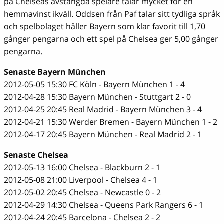
på Chelseas avstängda spelare talar mycket för en
hemmavinst ikväll. Oddsen från Paf talar sitt tydliga språk
och spelbolaget håller Bayern som klar favorit till 1,70
gånger pengarna och ett spel på Chelsea ger 5,00 gånger
pengarna.
Senaste Bayern München
2012-05-05 15:30 FC Köln - Bayern München 1 - 4
2012-04-28 15:30 Bayern München - Stuttgart 2 - 0
2012-04-25 20:45 Real Madrid - Bayern München 3 - 4
2012-04-21 15:30 Werder Bremen - Bayern München 1 - 2
2012-04-17 20:45 Bayern München - Real Madrid 2 - 1
Senaste Chelsea
2012-05-13 16:00 Chelsea - Blackburn 2 - 1
2012-05-08 21:00 Liverpool - Chelsea 4 - 1
2012-05-02 20:45 Chelsea - Newcastle 0 - 2
2012-04-29 14:30 Chelsea - Queens Park Rangers 6 - 1
2012-04-24 20:45 Barcelona - Chelsea 2 - 2