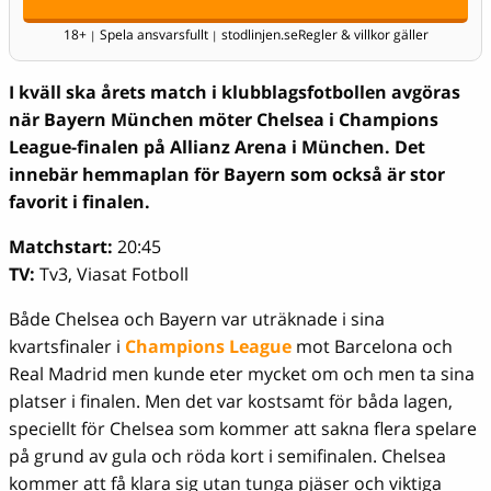
18+
Spela ansvarsfullt
stodlinjen.se
Regler & villkor gäller
|
|
I kväll ska årets match i klubblagsfotbollen avgöras
när Bayern München möter Chelsea i Champions
League-finalen på Allianz Arena i München. Det
innebär hemmaplan för Bayern som också är stor
favorit i finalen.
Matchstart:
20:45
TV:
Tv3, Viasat Fotboll
Både Chelsea och Bayern var uträknade i sina
kvartsfinaler i
Champions League
mot Barcelona och
Real Madrid men kunde eter mycket om och men ta sina
platser i finalen. Men det var kostsamt för båda lagen,
speciellt för Chelsea som kommer att sakna flera spelare
på grund av gula och röda kort i semifinalen. Chelsea
kommer att få klara sig utan tunga pjäser och viktiga