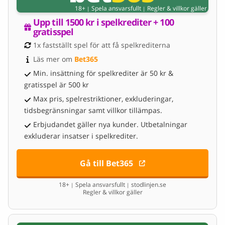
18+
Spela ansvarsfullt
Regler & villkor gäller
|
|
Upp till 1500 kr i spelkrediter + 100 
gratisspel
1x fastställt spel för att få spelkrediterna
Läs mer om 
Bet365
Min. insättning för spelkrediter är 50 kr &
gratisspel är 500 kr
Max pris, spelrestriktioner, exkluderingar,
tidsbegränsningar samt villkor tillämpas.
Erbjudandet gäller nya kunder. Utbetalningar
exkluderar insatser i spelkrediter.
Gå till Bet365
18+
Spela ansvarsfullt
stodlinjen.se
|
|
Regler & villkor gäller