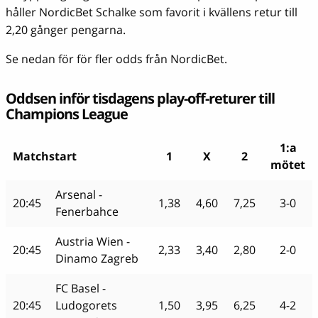
håller NordicBet Schalke som favorit i kvällens retur till
2,20 gånger pengarna.
Se nedan för för fler odds från NordicBet.
Oddsen inför tisdagens play-off-returer till
Champions League
1:a
Matchstart
1
X
2
mötet
Arsenal -
20:45
1,38
4,60
7,25
3-0
Fenerbahce
Austria Wien -
20:45
2,33
3,40
2,80
2-0
Dinamo Zagreb
FC Basel -
20:45
Ludogorets
1,50
3,95
6,25
4-2