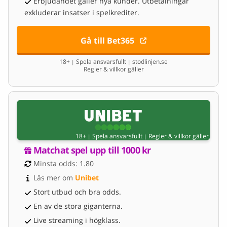
Erbjudandet gäller nya kunder. Utbetalningar
exkluderar insatser i spelkrediter.
Gå till Bet365
18+
Spela ansvarsfullt
stodlinjen.se
|
|
Regler & villkor gäller
18+
Spela ansvarsfullt
Regler & villkor gäller
|
|
Matchat spel upp till 1000 kr
Minsta odds: 1.80
Läs mer om 
Unibet
Stort utbud och bra odds.
En av de stora giganterna.
Live streaming i högklass.