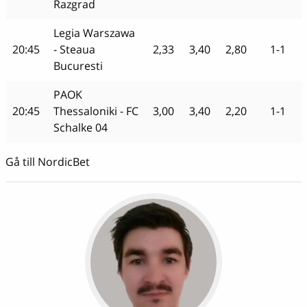
Razgrad
Legia Warszawa
20:45
- Steaua
2,33
3,40
2,80
1-1
Bucuresti
PAOK
20:45
Thessaloniki - FC
3,00
3,40
2,20
1-1
Schalke 04
Gå till NordicBet