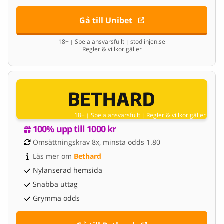
Gå till Unibet
18+
Spela ansvarsfullt
stodlinjen.se
|
|
Regler & villkor gäller
18+
Spela ansvarsfullt
Regler & villkor gäller
|
|
100% upp till 1000 kr
Omsättningskrav 8x, minsta odds 1.80
Läs mer om 
Bethard
Nylanserad hemsida
Snabba uttag
Grymma odds