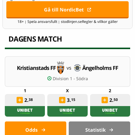
Gå till NordicBet
18+
Spela ansvarsfullt
stodlinjen.se
Regler & villkor gäller
|
|
DAGENS MATCH
Kristianstads FF
Ängelholms FF
vs
Division 1 - Södra
2.
3.
2.
38
15
50
Odds
Statistik