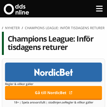
/
NYHETER
/
CHAMPIONS LEAGUE: INFÖR TISDAGENS RETURER
Champions League: Inför
tisdagens returer
Regler & villkor gäller
Gå till NordicBet
18+
Spela ansvarsfullt
stodlinjen.se
Regler & villkor gäller
|
|