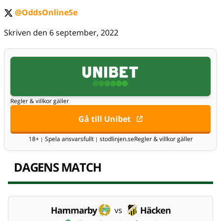
@OddsOnlineSe
twitter
Skriven den 6 september, 2022
Regler & villkor gäller
Gå till Unibet
18+
Spela ansvarsfullt
stodlinjen.se
Regler & villkor gäller
|
|
DAGENS MATCH
Hammarby
Häcken
vs