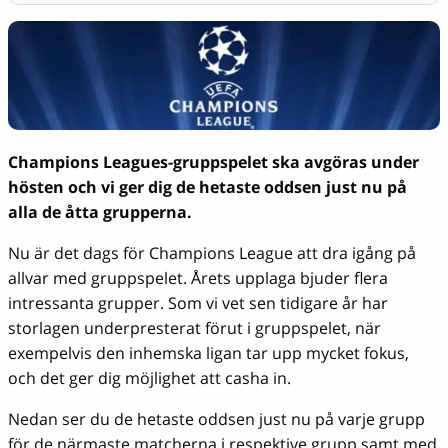
Champions Leagues-gruppspelet ska avgöras under
hösten och vi ger dig de hetaste oddsen just nu på
alla de åtta grupperna.
Nu är det dags för Champions League att dra igång på
allvar med gruppspelet. Årets upplaga bjuder flera
intressanta grupper. Som vi vet sen tidigare år har
storlagen underpresterat förut i gruppspelet, när
exempelvis den inhemska ligan tar upp mycket fokus,
och det ger dig möjlighet att casha in.
Nedan ser du de hetaste oddsen just nu på varje grupp
för de närmaste matcherna i respektive grupp samt med