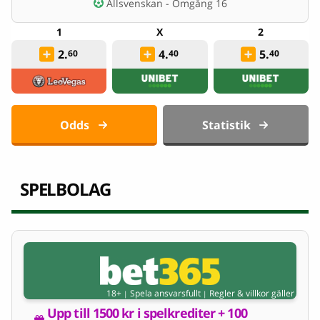
Allsvenskan - Omgång 16
2.
4.
5.
60
40
40
Odds
Statistik
SPELBOLAG
18+
Spela ansvarsfullt
Regler & villkor gäller
|
|
Upp till 1500 kr i spelkrediter + 100 