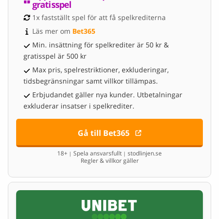
gratisspel
1x fastställt spel för att få spelkrediterna
Läs mer om 
Bet365
Min. insättning för spelkrediter är 50 kr &
gratisspel är 500 kr
Max pris, spelrestriktioner, exkluderingar,
tidsbegränsningar samt villkor tillämpas.
Erbjudandet gäller nya kunder. Utbetalningar
exkluderar insatser i spelkrediter.
Gå till Bet365
18+
Spela ansvarsfullt
stodlinjen.se
|
|
Regler & villkor gäller