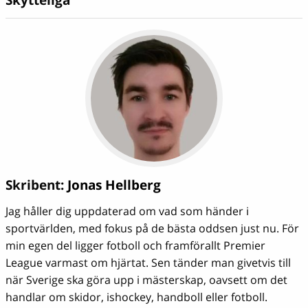
Skribent:
Jonas Hellberg
Jag håller dig uppdaterad om vad som händer i
sportvärlden, med fokus på de bästa oddsen just nu. För
min egen del ligger fotboll och framförallt Premier
League varmast om hjärtat. Sen tänder man givetvis till
när Sverige ska göra upp i mästerskap, oavsett om det
handlar om skidor, ishockey, handboll eller fotboll.