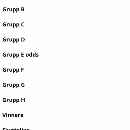
Grupp B
Grupp C
Grupp D
Grupp E odds
Grupp F
Grupp G
Grupp H
Vinnare
Skytteliga