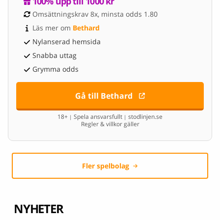
100% upp till 1000 kr
Omsättningskrav 8x, minsta odds 1.80
Läs mer om 
Bethard
Nylanserad hemsida
Snabba uttag
Grymma odds
Gå till Bethard
18+
Spela ansvarsfullt
stodlinjen.se
|
|
Regler & villkor gäller
Fler spelbolag
NYHETER