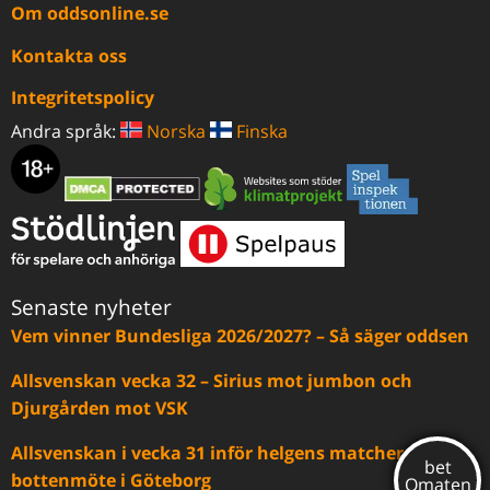
Om oddsonline.se
Kontakta oss
Integritetspolicy
Andra språk:
Norska
Finska
Senaste nyheter
Vem vinner Bundesliga 2026/2027? – Så säger oddsen
Allsvenskan vecka 32 – Sirius mot jumbon och
Djurgården mot VSK
Allsvenskan i vecka 31 inför helgens matcher –
bottenmöte i Göteborg