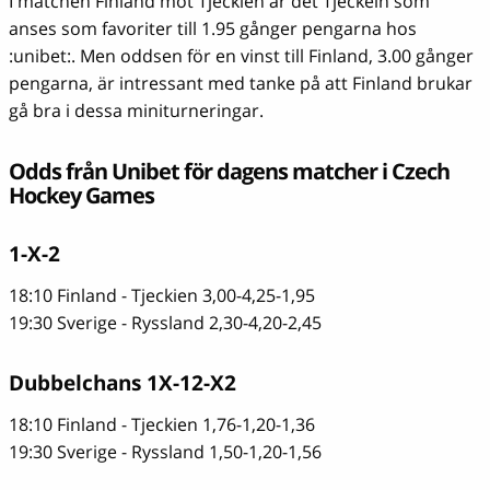
I matchen Finland mot Tjeckien är det Tjeckein som
anses som favoriter till 1.95 gånger pengarna hos
:unibet:. Men oddsen för en vinst till Finland, 3.00 gånger
pengarna, är intressant med tanke på att Finland brukar
gå bra i dessa miniturneringar.
Odds från Unibet för dagens matcher i Czech
Hockey Games
1-X-2
18:10 Finland - Tjeckien 3,00-4,25-1,95
19:30 Sverige - Ryssland 2,30-4,20-2,45
Dubbelchans 1X-12-X2
18:10 Finland - Tjeckien 1,76-1,20-1,36
19:30 Sverige - Ryssland 1,50-1,20-1,56