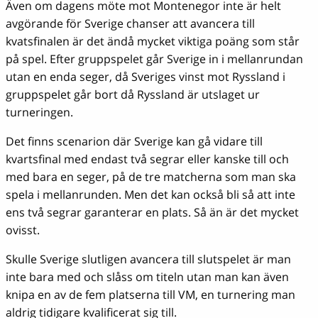
Även om dagens möte mot Montenegor inte är helt
avgörande för Sverige chanser att avancera till
kvatsfinalen är det ändå mycket viktiga poäng som står
på spel. Efter gruppspelet går Sverige in i mellanrundan
utan en enda seger, då Sveriges vinst mot Ryssland i
gruppspelet går bort då Ryssland är utslaget ur
turneringen.
Det finns scenarion där Sverige kan gå vidare till
kvartsfinal med endast två segrar eller kanske till och
med bara en seger, på de tre matcherna som man ska
spela i mellanrunden. Men det kan också bli så att inte
ens två segrar garanterar en plats. Så än är det mycket
ovisst.
Skulle Sverige slutligen avancera till slutspelet är man
inte bara med och slåss om titeln utan man kan även
knipa en av de fem platserna till VM, en turnering man
aldrig tidigare kvalificerat sig till.