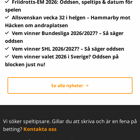
Friidrotts-EM 2026: Oddsen, speltips & datum för
spelen
Allsvenskan vecka 32 i helgen – Hammarby mot
Häcken om andraplatsen
Vem vinner Bundesliga 2026/2027? – Så säger
oddsen
Vem vinner SHL 2026/2027? – Så säger oddsen
Vem vinner valet 2026 i Sverige? Oddsen på
blocken just nu!
Se alla nyheter
Vi söker speltipsare. Gillar du att skriva och är en fena på
betting?
Kontakta oss