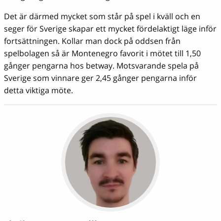
Det är därmed mycket som står på spel i kväll och en
seger för Sverige skapar ett mycket fördelaktigt läge inför
fortsättningen. Kollar man dock på oddsen från
spelbolagen så är Montenegro favorit i mötet till 1,50
gånger pengarna hos betway. Motsvarande spela på
Sverige som vinnare ger 2,45 gånger pengarna inför
detta viktiga möte.