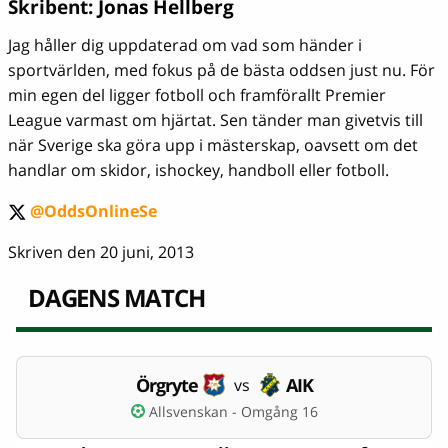
Skribent:
Jonas Hellberg
Jag håller dig uppdaterad om vad som händer i
sportvärlden, med fokus på de bästa oddsen just nu. För
min egen del ligger fotboll och framförallt Premier
League varmast om hjärtat. Sen tänder man givetvis till
när Sverige ska göra upp i mästerskap, oavsett om det
handlar om skidor, ishockey, handboll eller fotboll.
@OddsOnlineSe
twitter
Skriven den 20 juni, 2013
DAGENS MATCH
Örgryte
AIK
vs
Allsvenskan - Omgång 16