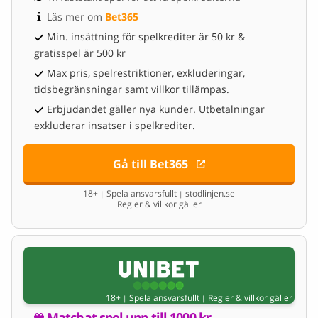
Läs mer om 
Bet365
Min. insättning för spelkrediter är 50 kr &
gratisspel är 500 kr
Max pris, spelrestriktioner, exkluderingar,
tidsbegränsningar samt villkor tillämpas.
Erbjudandet gäller nya kunder. Utbetalningar
exkluderar insatser i spelkrediter.
Gå till Bet365
18+
Spela ansvarsfullt
stodlinjen.se
|
|
Regler & villkor gäller
18+
Spela ansvarsfullt
Regler & villkor gäller
|
|
Matchat spel upp till 1000 kr