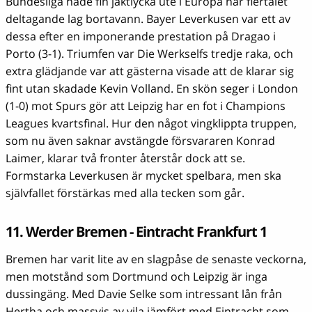
Bundesliga hade fin jaktlycka ute i Europa när flertalet
deltagande lag bortavann. Bayer Leverkusen var ett av
dessa efter en imponerande prestation på Dragao i
Porto (3-1). Triumfen var Die Werkselfs tredje raka, och
extra glädjande var att gästerna visade att de klarar sig
fint utan skadade Kevin Volland. En skön seger i London
(1-0) mot Spurs gör att Leipzig har en fot i Champions
Leagues kvartsfinal. Hur den något vingklippta truppen,
som nu även saknar avstängde försvararen Konrad
Laimer, klarar två fronter återstår dock att se.
Formstarka Leverkusen är mycket spelbara, men ska
självfallet förstärkas med alla tecken som går.
11. Werder Bremen - Eintracht Frankfurt 1
Bremen har varit lite av en slagpåse de senaste veckorna,
men motstånd som Dortmund och Leipzig är inga
dussingäng. Med Davie Selke som intressant lån från
Hertha och massvis av vila jämfört med Eintracht som