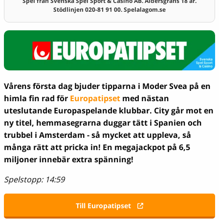
Spel från Svenska Spel Sport & Casino AB. Åldersgräns 18 år.
Stödlinjen 020-81 91 00. Spelalagom.se
Vårens första dag bjuder tipparna i Moder Svea på en
himla fin rad för
Europatipset
med nästan
uteslutande Europaspelande klubbar. City går mot en
ny titel, hemmasegrarna duggar tätt i Spanien och
trubbel i Amsterdam - så mycket att uppleva, så
många rätt att pricka in! En megajackpot på 6,5
miljoner innebär extra spänning!
Spelstopp: 14:59
Till Europatipset