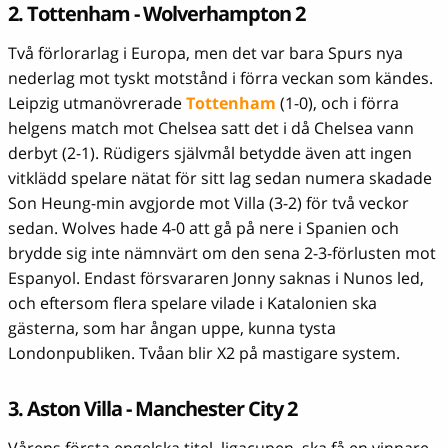
2. Tottenham - Wolverhampton 2
Två förlorarlag i Europa, men det var bara Spurs nya
nederlag mot tyskt motstånd i förra veckan som kändes.
Leipzig utmanövrerade
Tottenham
(1-0), och i förra
helgens match mot Chelsea satt det i då Chelsea vann
derbyt (2-1). Rüdigers självmål betydde även att ingen
vitklädd spelare nätat för sitt lag sedan numera skadade
Son Heung-min avgjorde mot Villa (3-2) för två veckor
sedan. Wolves hade 4-0 att gå på nere i Spanien och
brydde sig inte nämnvärt om den sena 2-3-förlusten mot
Espanyol. Endast försvararen Jonny saknas i Nunos led,
och eftersom flera spelare vilade i Katalonien ska
gästerna, som har ångan uppe, kunna tysta
Londonpubliken. Tvåan blir X2 på mastigare system.
3. Aston Villa - Manchester City 2
Vårens första engelska titel, ligacupen, ska få en vinnare