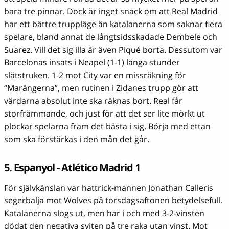
bara tre pinnar. Dock är inget snack om att Real Madrid
har ett bättre truppläge än katalanerna som saknar flera
spelare, bland annat de långtsidsskadade Dembele och
Suarez. Vill det sig illa är även Piqué borta. Dessutom var
Barcelonas insats i Neapel (1-1) långa stunder
slätstruken. 1-2 mot City var en missräkning för
“Marängerna”, men rutinen i Zidanes trupp gör att
värdarna absolut inte ska räknas bort. Real får
storfrämmande, och just för att det ser lite mörkt ut
plockar spelarna fram det bästa i sig. Börja med ettan
som ska förstärkas i den mån det går.
5. Espanyol - Atlético Madrid 1
För självkänslan var hattrick-mannen Jonathan Calleris
segerbalja mot Wolves på torsdagsaftonen betydelsefull.
Katalanerna slogs ut, men har i och med 3-2-vinsten
dödat den negativa sviten på tre raka utan vinst. Mot