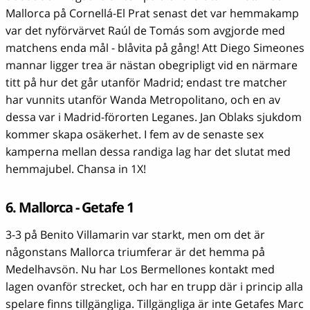
Mallorca på Cornellá-El Prat senast det var hemmakamp
var det nyförvärvet Raúl de Tomás som avgjorde med
matchens enda mål - blåvita på gång! Att Diego Simeones
mannar ligger trea är nästan obegripligt vid en närmare
titt på hur det går utanför Madrid; endast tre matcher
har vunnits utanför Wanda Metropolitano, och en av
dessa var i Madrid-förorten Leganes. Jan Oblaks sjukdom
kommer skapa osäkerhet. I fem av de senaste sex
kamperna mellan dessa randiga lag har det slutat med
hemmajubel. Chansa in 1X!
6. Mallorca - Getafe 1
3-3 på Benito Villamarin var starkt, men om det är
någonstans Mallorca triumferar är det hemma på
Medelhavsön. Nu har Los Bermellones kontakt med
lagen ovanför strecket, och har en trupp där i princip alla
spelare finns tillgängliga. Tillgängliga är inte Getafes Marc