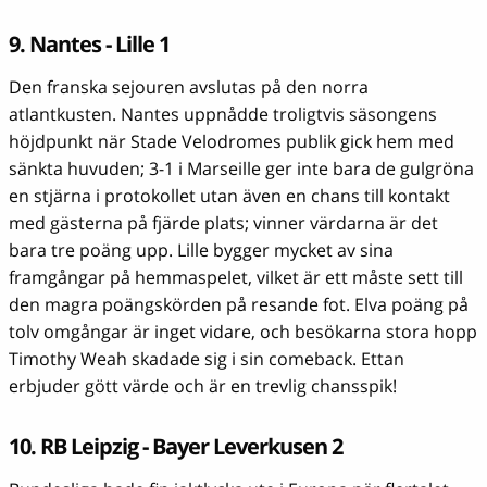
9. Nantes - Lille 1
Den franska sejouren avslutas på den norra
atlantkusten. Nantes uppnådde troligtvis säsongens
höjdpunkt när Stade Velodromes publik gick hem med
sänkta huvuden; 3-1 i Marseille ger inte bara de gulgröna
en stjärna i protokollet utan även en chans till kontakt
med gästerna på fjärde plats; vinner värdarna är det
bara tre poäng upp. Lille bygger mycket av sina
framgångar på hemmaspelet, vilket är ett måste sett till
den magra poängskörden på resande fot. Elva poäng på
tolv omgångar är inget vidare, och besökarna stora hopp
Timothy Weah skadade sig i sin comeback. Ettan
erbjuder gött värde och är en trevlig chansspik!
10. RB Leipzig - Bayer Leverkusen 2