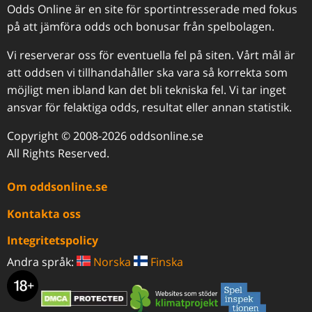
Odds Online är en site för sportintresserade med fokus
på att jämföra odds och bonusar från spelbolagen.
Vi reserverar oss för eventuella fel på siten. Vårt mål är
att oddsen vi tillhandahåller ska vara så korrekta som
möjligt men ibland kan det bli tekniska fel. Vi tar inget
ansvar för felaktiga odds, resultat eller annan statistik.
Copyright © 2008-2026 oddsonline.se
All Rights Reserved.
Om oddsonline.se
Kontakta oss
Integritetspolicy
Andra språk:
Norska
Finska