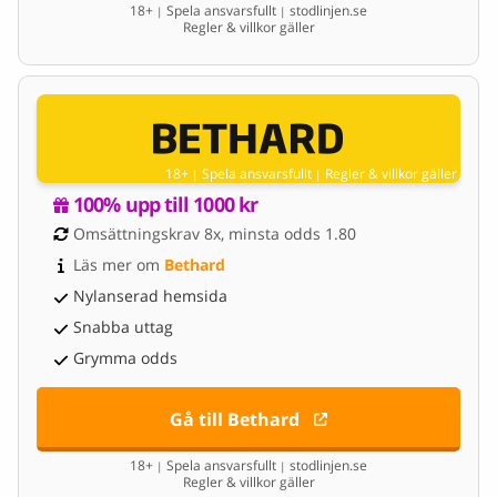
18+
Spela ansvarsfullt
stodlinjen.se
|
|
Regler & villkor gäller
18+
Spela ansvarsfullt
Regler & villkor gäller
|
|
100% upp till 1000 kr
Omsättningskrav 8x, minsta odds 1.80
Läs mer om 
Bethard
Nylanserad hemsida
Snabba uttag
Grymma odds
Gå till Bethard
18+
Spela ansvarsfullt
stodlinjen.se
|
|
Regler & villkor gäller