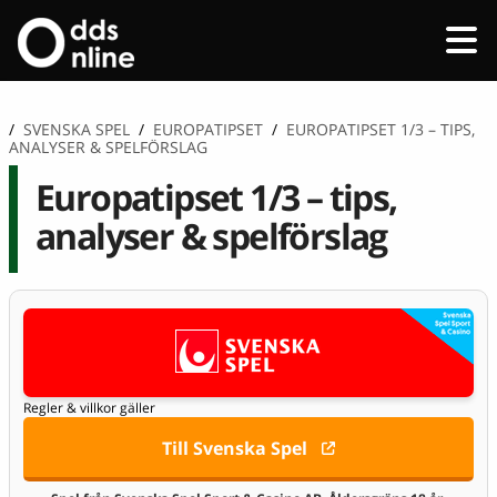
/
SVENSKA SPEL
/
EUROPATIPSET
/
EUROPATIPSET 1/3 – TIPS,
ANALYSER & SPELFÖRSLAG
Europatipset 1/3 – tips,
analyser & spelförslag
Regler & villkor gäller
Till Svenska Spel