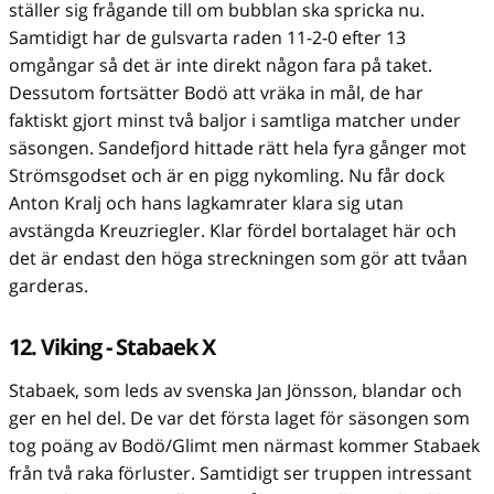
ställer sig frågande till om bubblan ska spricka nu.
Samtidigt har de gulsvarta raden 11-2-0 efter 13
omgångar så det är inte direkt någon fara på taket.
Dessutom fortsätter Bodö att vräka in mål, de har
faktiskt gjort minst två baljor i samtliga matcher under
säsongen. Sandefjord hittade rätt hela fyra gånger mot
Strömsgodset och är en pigg nykomling. Nu får dock
Anton Kralj och hans lagkamrater klara sig utan
avstängda Kreuzriegler. Klar fördel bortalaget här och
det är endast den höga streckningen som gör att tvåan
garderas.
12. Viking - Stabaek X
Stabaek, som leds av svenska Jan Jönsson, blandar och
ger en hel del. De var det första laget för säsongen som
tog poäng av Bodö/Glimt men närmast kommer Stabaek
från två raka förluster. Samtidigt ser truppen intressant