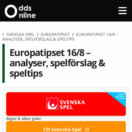
/
SVENSKA SPEL
/
EUROPATIPSET
/
EUROPATIPSET 16/8 –
ANALYSER, SPELFÖRSLAG & SPELTIPS
Europatipset 16/8 –
analyser, spelförslag &
speltips
Regler & villkor gäller
Till Svenska Spel