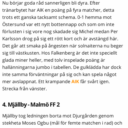
Nu börjar goda råd sannerligen bli dyra. Efter
tränarbytet har AIK en poäng på fyra matcher, detta
trots ett ganska tacksamt schema. 0-1 hemma mot
Östersund var ett nytt bottennapp och som om inte
förlusten i sig vore nog skadade sig Michel medan Per
Karlsson drog på sig ett rött kort och är avstängd här.
Det går att smaka på ångesten när solnaiterna nu beger
sig till västkusten. Hos Falkenberg är det inte speciellt
glada miner heller, med tolv inspelade poäng är
hallänningarna jumbo i tabellen. De gulklädda har dock
inte samma förväntningar på sig och kan spela något
mer avslappnat. Ett krampande
AIK
får svårt igen.
Strecka från vänster.
4. Mjällby - Malmö FF 2
Mjällby tog ledningen borta mot Djurgården genom
stekheta Moses Ogbu (mål för femte matchen i rad) och