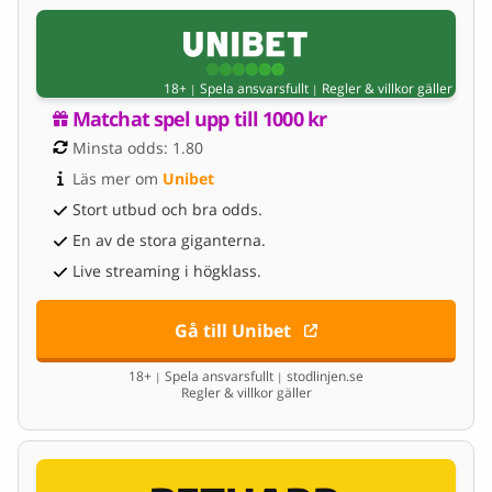
18+
Spela ansvarsfullt
Regler & villkor gäller
|
|
Matchat spel upp till 1000 kr
Minsta odds: 1.80
Läs mer om 
Unibet
Stort utbud och bra odds.
En av de stora giganterna.
Live streaming i högklass.
Gå till Unibet
18+
Spela ansvarsfullt
stodlinjen.se
|
|
Regler & villkor gäller