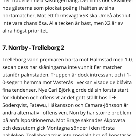
ner i tabellen hela säsongen lång. Det finns dock kvalitéer
hos gästerna som plockat poäng i hälften av sina
bortamatcher. Mot ett formsvagt VSK ska Umeå absolut
inte vara chanslösa. Alla tecken är bäst, men X2 är av
allra högst prioritet.
7. Norrby - Trelleborg 2
Trelleborg vann premiären borta mot Halmstad med 1-0,
sedan dess har skåningarna inte vunnit fler matcher
utanför palmstaden. Truppen är dock intressant och i 1-
0-segern hemma mot Västerås i veckan visade de blåvita
fina tendenser. Nye Carl Björk gjorde då sin första start
för klubben och offensivt är det gott ställt hos TFF.
Söderqvist, Fatawu, Håkansson och Camara-Jönsson är
andra alternativ i offensiven. Norrby har större problem
på anfallspositionerna. Mot Brage saknades Akpoveta
och dessutom gick Montagna sönder i den första
halvleken. Trelleborg trivs inte speciellt bra på konstgräs,