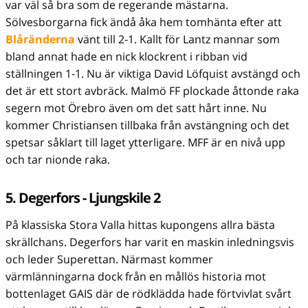
var väl så bra som de regerande mästarna.
Sölvesborgarna fick ändå åka hem tomhänta efter att
Blåränderna
vänt till 2-1. Kallt för Lantz mannar som
bland annat hade en nick klockrent i ribban vid
ställningen 1-1. Nu är viktiga David Löfquist avstängd och
det är ett stort avbräck. Malmö FF plockade åttonde raka
segern mot Örebro även om det satt hårt inne. Nu
kommer Christiansen tillbaka från avstängning och det
spetsar såklart till laget ytterligare. MFF är en nivå upp
och tar nionde raka.
5. Degerfors - Ljungskile 2
På klassiska Stora Valla hittas kupongens allra bästa
skrällchans. Degerfors har varit en maskin inledningsvis
och leder Superettan. Närmast kommer
värmlänningarna dock från en mållös historia mot
bottenlaget GAIS där de rödklädda hade förtvivlat svårt