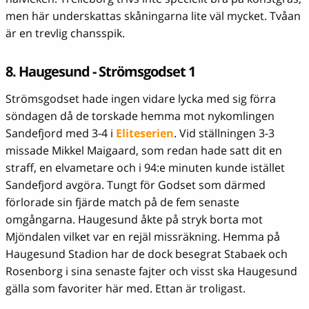
men här underskattas skåningarna lite väl mycket. Tvåan
är en trevlig chansspik.
8. Haugesund - Strömsgodset 1
Strömsgodset hade ingen vidare lycka med sig förra
söndagen då de torskade hemma mot nykomlingen
Sandefjord med 3-4 i
Eliteserien
. Vid ställningen 3-3
missade Mikkel Maigaard, som redan hade satt dit en
straff, en elvametare och i 94:e minuten kunde istället
Sandefjord avgöra. Tungt för Godset som därmed
förlorade sin fjärde match på de fem senaste
omgångarna. Haugesund åkte på stryk borta mot
Mjöndalen vilket var en rejäl missräkning. Hemma på
Haugesund Stadion har de dock besegrat Stabaek och
Rosenborg i sina senaste fajter och visst ska Haugesund
gälla som favoriter här med. Ettan är troligast.