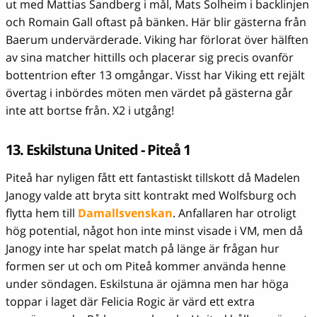
ut med Mattias Sandberg i mål, Mats Solheim i backlinjen
och Romain Gall oftast på bänken. Här blir gästerna från
Baerum undervärderade. Viking har förlorat över hälften
av sina matcher hittills och placerar sig precis ovanför
bottentrion efter 13 omgångar. Visst har Viking ett rejält
övertag i inbördes möten men värdet på gästerna går
inte att bortse från. X2 i utgång!
13. Eskilstuna United - Piteå 1
Piteå har nyligen fått ett fantastiskt tillskott då Madelen
Janogy valde att bryta sitt kontrakt med Wolfsburg och
flytta hem till
Damallsvenskan
. Anfallaren har otroligt
hög potential, något hon inte minst visade i VM, men då
Janogy inte har spelat match på länge är frågan hur
formen ser ut och om Piteå kommer använda henne
under söndagen. Eskilstuna är ojämna men har höga
toppar i laget där Felicia Rogic är värd ett extra