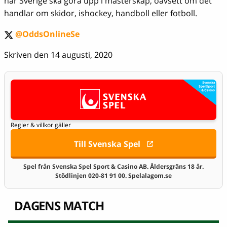
när Sverige ska göra upp i mästerskap, oavsett om det
handlar om skidor, ishockey, handboll eller fotboll.
@OddsOnlineSe
twitter
Skriven den 14 augusti, 2020
Regler & villkor gäller
Till Svenska Spel
Spel från Svenska Spel Sport & Casino AB. Åldersgräns 18 år.
Stödlinjen 020-81 91 00. Spelalagom.se
DAGENS MATCH