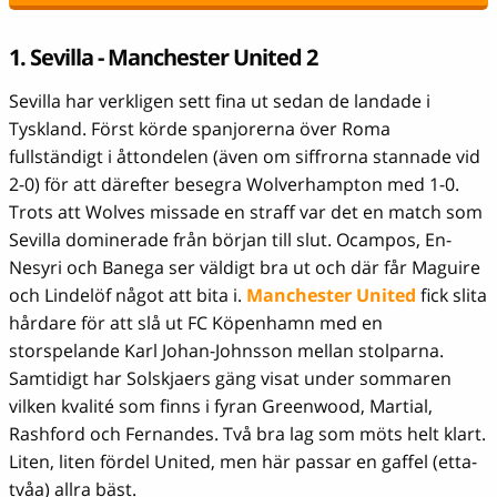
1. Sevilla - Manchester United 2
Sevilla har verkligen sett fina ut sedan de landade i
Tyskland. Först körde spanjorerna över Roma
fullständigt i åttondelen (även om siffrorna stannade vid
2-0) för att därefter besegra Wolverhampton med 1-0.
Trots att Wolves missade en straff var det en match som
Sevilla dominerade från början till slut. Ocampos, En-
Nesyri och Banega ser väldigt bra ut och där får Maguire
och Lindelöf något att bita i.
Manchester United
fick slita
hårdare för att slå ut FC Köpenhamn med en
storspelande Karl Johan-Johnsson mellan stolparna.
Samtidigt har Solskjaers gäng visat under sommaren
vilken kvalité som finns i fyran Greenwood, Martial,
Rashford och Fernandes. Två bra lag som möts helt klart.
Liten, liten fördel United, men här passar en gaffel (etta-
tvåa) allra bäst.