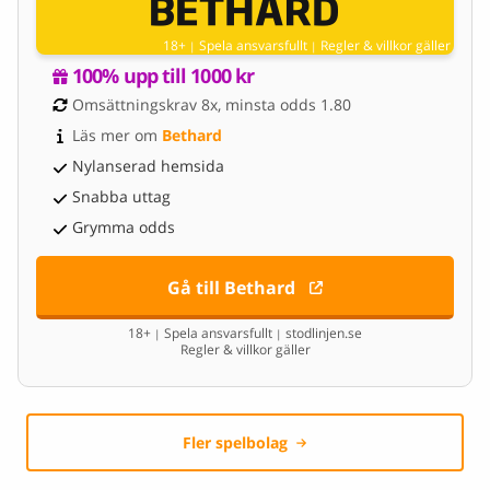
18+
Spela ansvarsfullt
Regler & villkor gäller
|
|
100% upp till 1000 kr
Omsättningskrav 8x, minsta odds 1.80
Läs mer om 
Bethard
Nylanserad hemsida
Snabba uttag
Grymma odds
Gå till Bethard
18+
Spela ansvarsfullt
stodlinjen.se
|
|
Regler & villkor gäller
Fler spelbolag