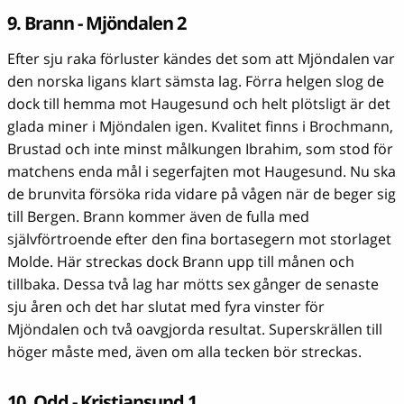
9. Brann - Mjöndalen 2
Efter sju raka förluster kändes det som att Mjöndalen var
den norska ligans klart sämsta lag. Förra helgen slog de
dock till hemma mot Haugesund och helt plötsligt är det
glada miner i Mjöndalen igen. Kvalitet finns i Brochmann,
Brustad och inte minst målkungen Ibrahim, som stod för
matchens enda mål i segerfajten mot Haugesund. Nu ska
de brunvita försöka rida vidare på vågen när de beger sig
till Bergen. Brann kommer även de fulla med
självförtroende efter den fina bortasegern mot storlaget
Molde. Här streckas dock Brann upp till månen och
tillbaka. Dessa två lag har mötts sex gånger de senaste
sju åren och det har slutat med fyra vinster för
Mjöndalen och två oavgjorda resultat. Superskrällen till
höger måste med, även om alla tecken bör streckas.
10. Odd - Kristiansund 1