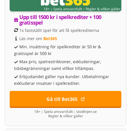
18+
Spela ansvarsfullt
Regler & villkor gäller
|
|
Upp till 1500 kr i spelkrediter + 100 
gratisspel
1x fastställt spel för att få spelkrediterna
Läs mer om 
Bet365
Min. insättning för spelkrediter är 50 kr &
gratisspel är 500 kr
Max pris, spelrestriktioner, exkluderingar,
tidsbegränsningar samt villkor tillämpas.
Erbjudandet gäller nya kunder. Utbetalningar
exkluderar insatser i spelkrediter.
Gå till Bet365
18+
Spela ansvarsfullt
stodlinjen.se
|
|
Regler & villkor gäller