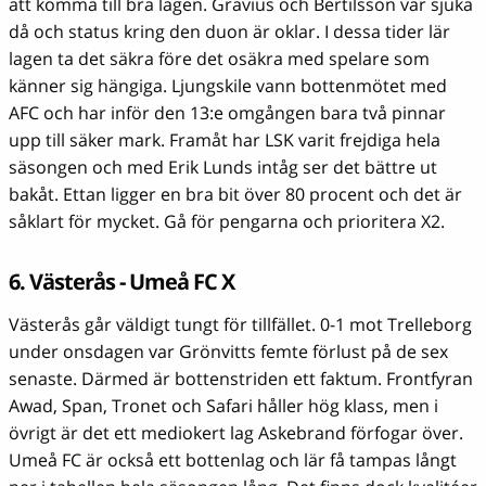
att komma till bra lägen. Gravius och Bertilsson var sjuka
då och status kring den duon är oklar. I dessa tider lär
lagen ta det säkra före det osäkra med spelare som
känner sig hängiga. Ljungskile vann bottenmötet med
AFC och har inför den 13:e omgången bara två pinnar
upp till säker mark. Framåt har LSK varit frejdiga hela
säsongen och med Erik Lunds intåg ser det bättre ut
bakåt. Ettan ligger en bra bit över 80 procent och det är
såklart för mycket. Gå för pengarna och prioritera X2.
6. Västerås - Umeå FC X
Västerås går väldigt tungt för tillfället. 0-1 mot Trelleborg
under onsdagen var Grönvitts femte förlust på de sex
senaste. Därmed är bottenstriden ett faktum. Frontfyran
Awad, Span, Tronet och Safari håller hög klass, men i
övrigt är det ett mediokert lag Askebrand förfogar över.
Umeå FC är också ett bottenlag och lär få tampas långt