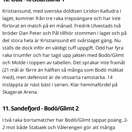
Kristiansund, med svenska doldisen Liridon Kalludra i
laget, kommer från tre raka trepoängare och har inte
förlorat en match på en månad. Fredrik Ulvestads två
bröder Dan Peter och Pål tillhör stommen i laget och på
det stora hela är Kristiansund ett svårslaget gäng. Nu
ställs de dock inför en väldigt tuff uppgift. Odd har fyra
raka triumfer och har tagit upp jakten med Bodö/Glimt
och Molde i toppen av tabellen. Det sprakar inte framåt
(21 mål är färre än hälften så många som Bodö mäktat
med), men defensivt är de vitsvarta ramstarka. 14
insläppta är näst bäst i serien. Klar hemmafördel på
Skagerak Arena.
11. Sandefjord - Bodö/Glimt 2
I två raka bortamatcher har Bodö/Glimt tappat poäng. 2-
2 mot både Stabaek och Vålerengen gör att många