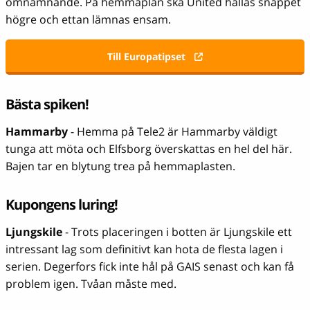
omnämnande. På hemmaplan ska United hållas snäppet
högre och ettan lämnas ensam.
Till Europatipset
Bästa spiken!
Hammarby
- Hemma på Tele2 är Hammarby väldigt
tunga att möta och Elfsborg överskattas en hel del här.
Bajen tar en blytung trea på hemmaplasten.
Kupongens luring!
Ljungskile
- Trots placeringen i botten är Ljungskile ett
intressant lag som definitivt kan hota de flesta lagen i
serien. Degerfors fick inte hål på GAIS senast och kan få
problem igen. Tvåan måste med.