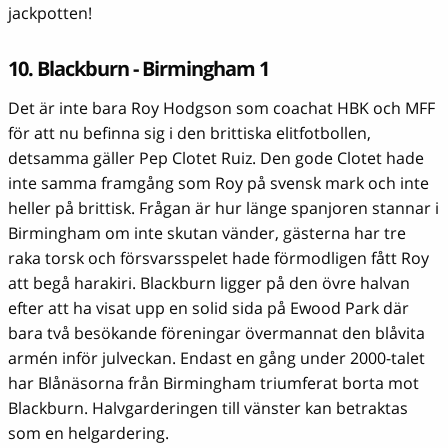
jackpotten!
10. Blackburn - Birmingham 1
Det är inte bara Roy Hodgson som coachat HBK och MFF
för att nu befinna sig i den brittiska elitfotbollen,
detsamma gäller Pep Clotet Ruiz. Den gode Clotet hade
inte samma framgång som Roy på svensk mark och inte
heller på brittisk. Frågan är hur länge spanjoren stannar i
Birmingham om inte skutan vänder, gästerna har tre
raka torsk och försvarsspelet hade förmodligen fått Roy
att begå harakiri. Blackburn ligger på den övre halvan
efter att ha visat upp en solid sida på Ewood Park där
bara två besökande föreningar övermannat den blåvita
armén inför julveckan. Endast en gång under 2000-talet
har Blånäsorna från Birmingham triumferat borta mot
Blackburn. Halvgarderingen till vänster kan betraktas
som en helgardering.