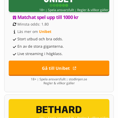
18+
Spela ansvarsfullt
Regler & villkor gäller
|
|
Matchat spel upp till 1000 kr
Minsta odds: 1.80
Läs mer om 
Unibet
Stort utbud och bra odds.
En av de stora giganterna.
Live streaming i högklass.
Gå till Unibet
18+
Spela ansvarsfullt
stodlinjen.se
|
|
Regler & villkor gäller
18+
Spela ansvarsfullt
Regler & villkor gäller