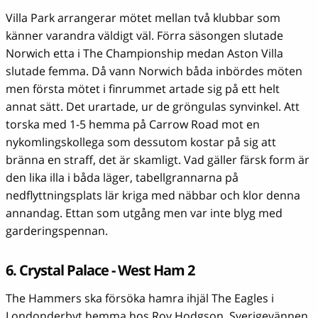
Villa Park arrangerar mötet mellan två klubbar som
känner varandra väldigt väl. Förra säsongen slutade
Norwich etta i The Championship medan Aston Villa
slutade femma. Då vann Norwich båda inbördes möten
men första mötet i finrummet artade sig på ett helt
annat sätt. Det urartade, ur de gröngulas synvinkel. Att
torska med 1-5 hemma på Carrow Road mot en
nykomlingskollega som dessutom kostar på sig att
bränna en straff, det är skamligt. Vad gäller färsk form är
den lika illa i båda läger, tabellgrannarna på
nedflyttningsplats lär kriga med näbbar och klor denna
annandag. Ettan som utgång men var inte blyg med
garderingspennan.
6. Crystal Palace - West Ham 2
The Hammers ska försöka hamra ihjäl The Eagles i
Londonderbyt hemma hos Roy Hodgson. Sverigevännen