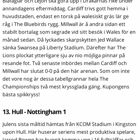
Blåfåglar och Lejon ska göra upp i Drakarnas rike under
annandagens eftermiddag. Cardiff trivs gott hemma i
huvudstaden, endast en torsk på walesiskt gräs lär ge
råg i The Bluebirds rygg. Millwall är å andra sidan ett
stabilt bortalag som segrade vid sitt besök i Wales för en
månad sedan. Då lyckades skarpskytten Jed Wallace
sänka Swansea på Liberty Stadium. Därefter har The
Lions plockat ytterligare sju av nio möjliga pinnar på
resande fot. Två senaste inbördes mellan Cardiff och
Millwall har slutat 0-0 på den här arenan. Som om inte
det vore nog är dessa tabellgrannar hela The
Championships två mest kryssglada gäng. Kupongens
bästa spikkryss!
13. Hull - Nottingham 1
Julens sista måltid hämtas från KCOM Stadium i Kingston
upon Hull. Här huserar seriens mest produktiva spelare,
Jarrod Bowen har hunnit komma upp i 16 fullträffar och