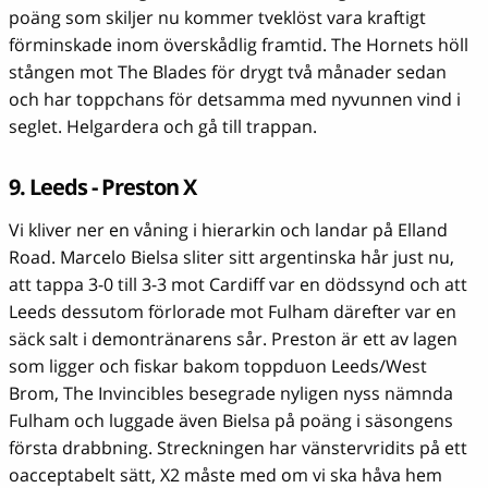
poäng som skiljer nu kommer tveklöst vara kraftigt
förminskade inom överskådlig framtid. The Hornets höll
stången mot The Blades för drygt två månader sedan
och har toppchans för detsamma med nyvunnen vind i
seglet. Helgardera och gå till trappan.
9. Leeds - Preston X
Vi kliver ner en våning i hierarkin och landar på Elland
Road. Marcelo Bielsa sliter sitt argentinska hår just nu,
att tappa 3-0 till 3-3 mot Cardiff var en dödssynd och att
Leeds dessutom förlorade mot Fulham därefter var en
säck salt i demontränarens sår. Preston är ett av lagen
som ligger och fiskar bakom toppduon Leeds/West
Brom, The Invincibles besegrade nyligen nyss nämnda
Fulham och luggade även Bielsa på poäng i säsongens
första drabbning. Streckningen har vänstervridits på ett
oacceptabelt sätt, X2 måste med om vi ska håva hem