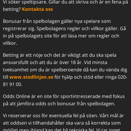
Vi söker speltipsare. Gillar du att skriva och är en fena på
betting?
Kontakta oss
Bonusar från spelbolagen gäller nya spelare som
registrerar sig. Spelbolagens regler och villkor gäller. Gå
in på spelbolagets site för att läsa mer om regler och
villkor.
Betting är ett nöje och det är viktigt att du ska spela
ansvarsfullt och att du är över 18 år. Vid minsta
tveksamhet om du är spelberoende då kan du vända dig
till
www.stodlinjen.se
för hjälp och stöd eller ringa 020-
81 91 00.
Odds Online är en site för sportintresserade med fokus
på att jämföra odds och bonusar från spelbolagen.
Vi reserverar oss för eventuella fel på siten. Vårt mål är
att oddsen vi tillhandahåller ska vara så korrekta som
möjligt men ibland kan det bli tekniska fel. Vi tar inget