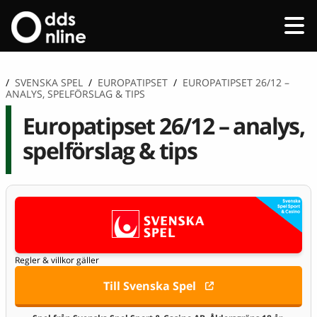
/
SVENSKA SPEL
/
EUROPATIPSET
/
EUROPATIPSET 26/12 –
ANALYS, SPELFÖRSLAG & TIPS
Europatipset 26/12 – analys,
spelförslag & tips
Regler & villkor gäller
Till Svenska Spel