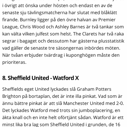
i övrigt att önska under hösten och endast en av de
senaste sju tävlingsmatcherna har slutat med blåklätt
firande. Burnley ligger på den övre halvan av Premier
League, Chris Wood och Ashley Barnes är två tankar som
kan välta vilken julfest som helst. The Clarets har två raka
segrar i bagaget och dessutom har gästerna plusstatistik
vad gäller de senaste tre säsongernas inbördes möten.
När tvåan erbjuder tvärdrag i kuponghögen måste den
prioriteras.
8. Sheffield United - Watford X
Sheffields eget United lyckades slå Graham Potters
Brighton på bortaplan, det är inte illa pinkat. Vad som är
ännu bättre pinkat är att slå Manchester United med 2-0.
Det lyckades Watford med trots sin jumboplacering, en
äkta knall och en inte helt oförtjänt sådan. Watford är ett
minst lika bra lag som Sheffield United i grunden, de 16