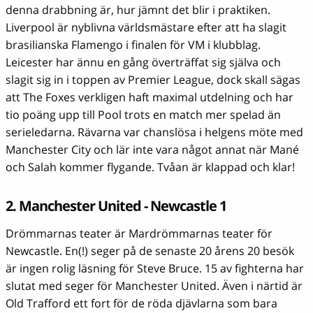
denna drabbning är, hur jämnt det blir i praktiken.
Liverpool är nyblivna världsmästare efter att ha slagit
brasilianska Flamengo i finalen för VM i klubblag.
Leicester har ännu en gång överträffat sig själva och
slagit sig in i toppen av Premier League, dock skall sägas
att The Foxes verkligen haft maximal utdelning och har
tio poäng upp till Pool trots en match mer spelad än
serieledarna. Rävarna var chanslösa i helgens möte med
Manchester City och lär inte vara något annat när Mané
och Salah kommer flygande. Tvåan är klappad och klar!
2. Manchester United - Newcastle 1
Drömmarnas teater är Mardrömmarnas teater för
Newcastle. En(!) seger på de senaste 20 årens 20 besök
är ingen rolig läsning för Steve Bruce. 15 av fighterna har
slutat med seger för Manchester United. Även i närtid är
Old Trafford ett fort för de röda djävlarna som bara