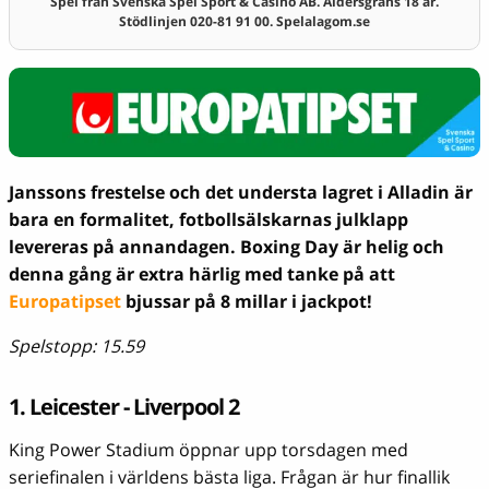
Spel från Svenska Spel Sport & Casino AB. Åldersgräns 18 år.
Stödlinjen 020-81 91 00. Spelalagom.se
Janssons frestelse och det understa lagret i Alladin är
bara en formalitet, fotbollsälskarnas julklapp
levereras på annandagen. Boxing Day är helig och
denna gång är extra härlig med tanke på att
Europatipset
bjussar på 8 millar i jackpot!
Spelstopp: 15.59
1. Leicester - Liverpool 2
King Power Stadium öppnar upp torsdagen med
seriefinalen i världens bästa liga. Frågan är hur finallik