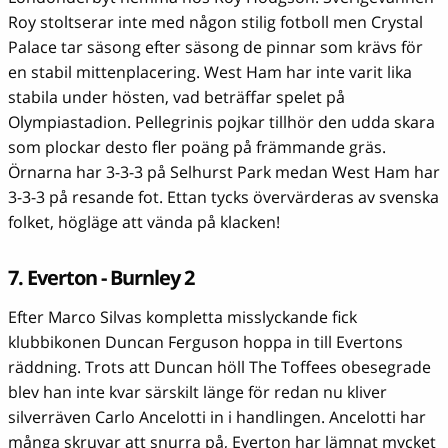
Roy stoltserar inte med någon stilig fotboll men Crystal
Palace tar säsong efter säsong de pinnar som krävs för
en stabil mittenplacering. West Ham har inte varit lika
stabila under hösten, vad beträffar spelet på
Olympiastadion. Pellegrinis pojkar tillhör den udda skara
som plockar desto fler poäng på främmande gräs.
Örnarna har 3-3-3 på Selhurst Park medan West Ham har
3-3-3 på resande fot. Ettan tycks övervärderas av svenska
folket, högläge att vända på klacken!
7. Everton - Burnley 2
Efter Marco Silvas kompletta misslyckande fick
klubbikonen Duncan Ferguson hoppa in till Evertons
räddning. Trots att Duncan höll The Toffees obesegrade
blev han inte kvar särskilt länge för redan nu kliver
silverräven Carlo Ancelotti in i handlingen. Ancelotti har
många skruvar att snurra på, Everton har lämnat mycket