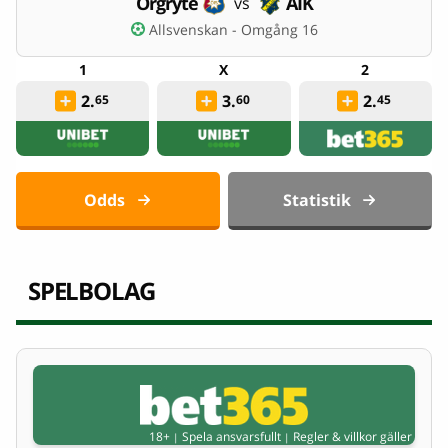
Örgryte
AIK
vs
Allsvenskan - Omgång 16
2.
3.
2.
65
60
45
Odds
Statistik
SPELBOLAG
18+
Spela ansvarsfullt
Regler & villkor gäller
|
|