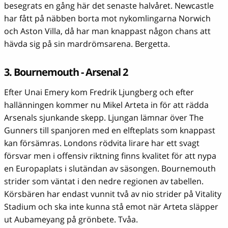
besegrats en gång här det senaste halvåret. Newcastle
har fått på näbben borta mot nykomlingarna Norwich
och Aston Villa, då har man knappast någon chans att
hävda sig på sin mardrömsarena. Bergetta.
3. Bournemouth - Arsenal 2
Efter Unai Emery kom Fredrik Ljungberg och efter
hallänningen kommer nu Mikel Arteta in för att rädda
Arsenals sjunkande skepp. Ljungan lämnar över The
Gunners till spanjoren med en elfteplats som knappast
kan försämras. Londons rödvita lirare har ett svagt
försvar men i offensiv riktning finns kvalitet för att nypa
en Europaplats i slutändan av säsongen. Bournemouth
strider som väntat i den nedre regionen av tabellen.
Körsbären har endast vunnit två av nio strider på Vitality
Stadium och ska inte kunna stå emot när Arteta släpper
ut Aubameyang på grönbete. Tvåa.