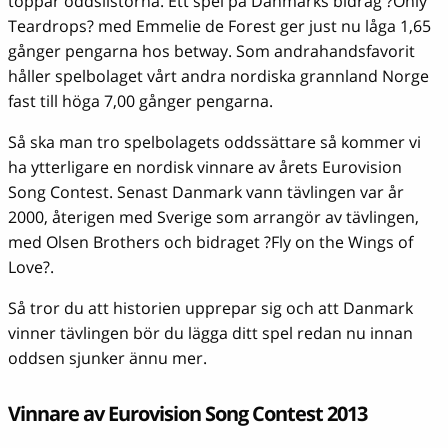
toppar oddslistorna. Ett spel på Danmarks bidrag ?Only
Teardrops? med Emmelie de Forest ger just nu låga 1,65
gånger pengarna hos betway. Som andrahandsfavorit
håller spelbolaget vårt andra nordiska grannland Norge
fast till höga 7,00 gånger pengarna.
Så ska man tro spelbolagets oddssättare så kommer vi
ha ytterligare en nordisk vinnare av årets Eurovision
Song Contest. Senast Danmark vann tävlingen var år
2000, återigen med Sverige som arrangör av tävlingen,
med Olsen Brothers och bidraget ?Fly on the Wings of
Love?.
Så tror du att historien upprepar sig och att Danmark
vinner tävlingen bör du lägga ditt spel redan nu innan
oddsen sjunker ännu mer.
Vinnare av Eurovision Song Contest 2013