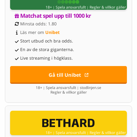
18+
Spela ansvarsfullt
Regler & villkor gäller
|
|
Matchat spel upp till 1000 kr
Minsta odds: 1.80
Läs mer om 
Unibet
Stort utbud och bra odds.
En av de stora giganterna.
Live streaming i högklass.
Gå till Unibet
18+
Spela ansvarsfullt
stodlinjen.se
|
|
Regler & villkor gäller
18+
Spela ansvarsfullt
Regler & villkor gäller
|
|