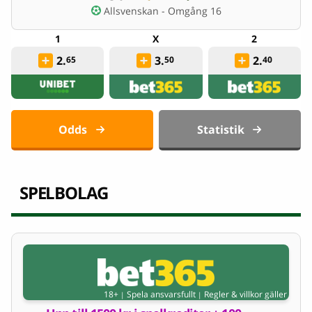
Allsvenskan - Omgång 16
2.
3.
2.
65
50
40
Odds
Statistik
SPELBOLAG
18+
Spela ansvarsfullt
Regler & villkor gäller
|
|