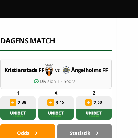
DAGENS MATCH
Kristianstads FF
Ängelholms FF
vs
Division 1 - Södra
2.
3.
2.
38
15
50
Odds
Statistik