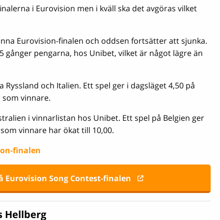
nalerna i Eurovision men i kväll ska det avgöras vilket
vinna Eurovision-finalen och oddsen fortsätter att sjunka.
25 gånger pengarna, hos Unibet, vilket är något lägre än
yssland och Italien. Ett spel ger i dagsläget 4,50 på
n som vinnare.
tralien i vinnarlistan hos Unibet. Ett spel på Belgien ger
om vinnare har ökat till 10,00.
ion-finalen
 på Eurovision Song Contest-finalen
s Hellberg