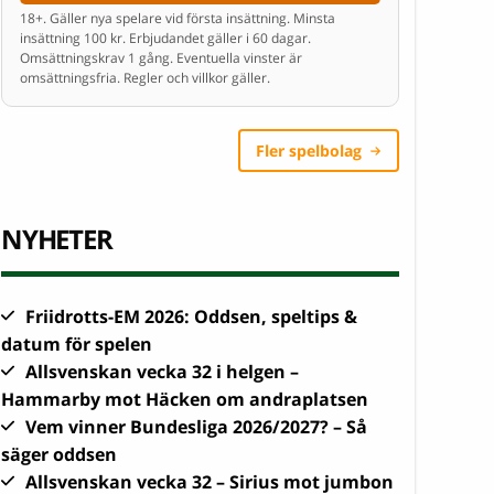
18+. Gäller nya spelare vid första insättning. Minsta
insättning 100 kr. Erbjudandet gäller i 60 dagar.
Omsättningskrav 1 gång. Eventuella vinster är
omsättningsfria. Regler och villkor gäller.
Fler spelbolag
NYHETER
Friidrotts-EM 2026: Oddsen, speltips &
datum för spelen
Allsvenskan vecka 32 i helgen –
Hammarby mot Häcken om andraplatsen
Vem vinner Bundesliga 2026/2027? – Så
säger oddsen
Allsvenskan vecka 32 – Sirius mot jumbon