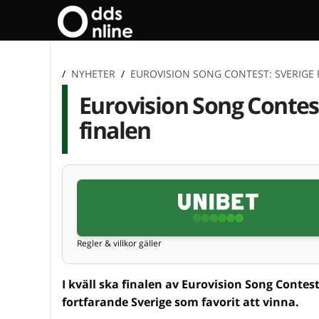
/
NYHETER
/
EUROVISION SONG CONTEST: SVERIGE F
Eurovision Song Contest:
finalen
Regler & villkor gäller
I kväll ska finalen av Eurovision Song Contes
fortfarande Sverige som favorit att vinna.