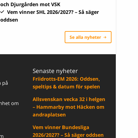
och Djurgården mot VSK
Vem vinner SHL 2026/2027? – Så säger
oddsen
Se alla nyheter
Senaste nyheter
Friidrotts-EM 2026: Oddsen,
n på
speltips & datum för spelen
Allsvenskan vecka 32 i helgen
samhet om
– Hammarby mot Häcken om
andraplatsen
Vem vinner Bundesliga
2026/2027? – Så säger oddsen
om