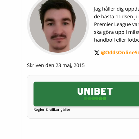
Jag håller dig upp
de bästa oddsen jus
Premier League varm
ska göra upp i mäs
handboll eller fotbo
@OddsOnlineS
twitter
Skriven den 23 maj, 2015
Regler & villkor gäller