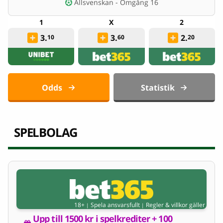
Allsvenskan - Omgång 16
3.
3.
2.
10
60
20
Odds
Statistik
SPELBOLAG
18+
Spela ansvarsfullt
Regler & villkor gäller
|
|
Upp till 1500 kr i spelkrediter + 100 