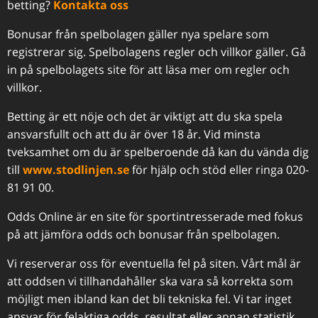
betting?
Kontakta oss
Bonusar från spelbolagen gäller nya spelare som
registrerar sig. Spelbolagens regler och villkor gäller. Gå
in på spelbolagets site för att läsa mer om regler och
villkor.
Betting är ett nöje och det är viktigt att du ska spela
ansvarsfullt och att du är över 18 år. Vid minsta
tveksamhet om du är spelberoende då kan du vända dig
till
www.stodlinjen.se
för hjälp och stöd eller ringa 020-
81 91 00.
Odds Online är en site för sportintresserade med fokus
på att jämföra odds och bonusar från spelbolagen.
Vi reserverar oss för eventuella fel på siten. Vårt mål är
att oddsen vi tillhandahåller ska vara så korrekta som
möjligt men ibland kan det bli tekniska fel. Vi tar inget
ansvar för felaktiga odds, resultat eller annan statistik.