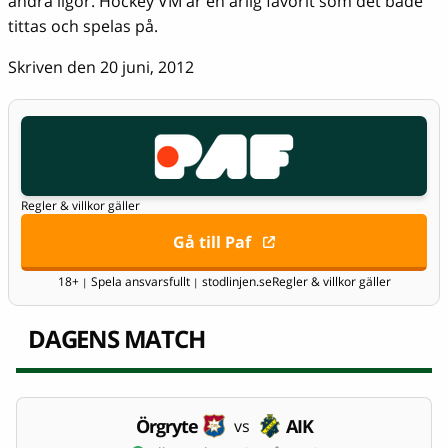
andra ligor. Hockey VM är en årlig favorit som det både
tittas och spelas på.
Skriven den 20 juni, 2012
Regler & villkor gäller
Gå till Paf
18+
Spela ansvarsfullt
stodlinjen.se
Regler & villkor gäller
|
|
DAGENS MATCH
Örgryte
AIK
vs