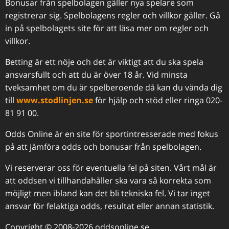
Bonusar från spelbolagen gäller nya spelare som
registrerar sig. Spelbolagens regler och villkor gäller. Gå
in på spelbolagets site för att läsa mer om regler och
villkor.
Betting är ett nöje och det är viktigt att du ska spela
ansvarsfullt och att du är över 18 år. Vid minsta
tveksamhet om du är spelberoende då kan du vända dig
till
www.stodlinjen.se
för hjälp och stöd eller ringa 020-
81 91 00.
Odds Online är en site för sportintresserade med fokus
på att jämföra odds och bonusar från spelbolagen.
Vi reserverar oss för eventuella fel på siten. Vårt mål är
att oddsen vi tillhandahåller ska vara så korrekta som
möjligt men ibland kan det bli tekniska fel. Vi tar inget
ansvar för felaktiga odds, resultat eller annan statistik.
Copyright © 2008-2026 oddsonline.se