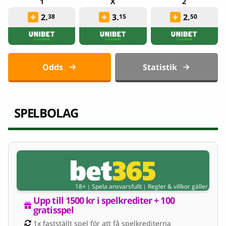
2.
3.
2.
38
15
50
Odds
Statistik
SPELBOLAG
18+
Spela ansvarsfullt
Regler & villkor gäller
|
|
Upp till 1500 kr i spelkrediter + 100 
gratisspel
1x fastställt spel för att få spelkrediterna