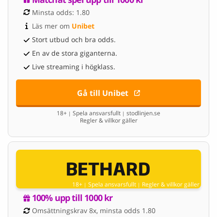
Minsta odds: 1.80
Läs mer om 
Unibet
Stort utbud och bra odds.
En av de stora giganterna.
Live streaming i högklass.
Gå till Unibet
18+
Spela ansvarsfullt
stodlinjen.se
|
|
Regler & villkor gäller
18+
Spela ansvarsfullt
Regler & villkor gäller
|
|
100% upp till 1000 kr
Omsättningskrav 8x, minsta odds 1.80