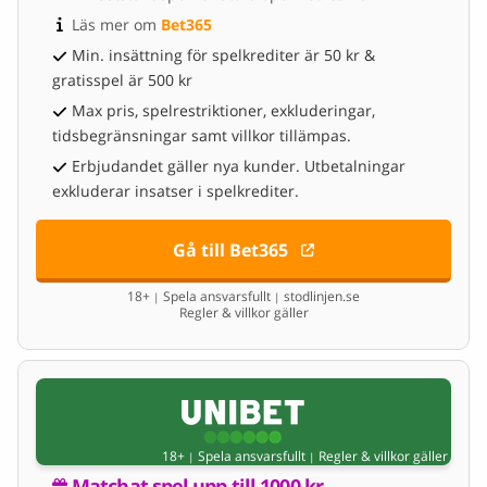
Läs mer om 
Bet365
Min. insättning för spelkrediter är 50 kr &
gratisspel är 500 kr
Max pris, spelrestriktioner, exkluderingar,
tidsbegränsningar samt villkor tillämpas.
Erbjudandet gäller nya kunder. Utbetalningar
exkluderar insatser i spelkrediter.
Gå till Bet365
18+
Spela ansvarsfullt
stodlinjen.se
|
|
Regler & villkor gäller
18+
Spela ansvarsfullt
Regler & villkor gäller
|
|
Matchat spel upp till 1000 kr