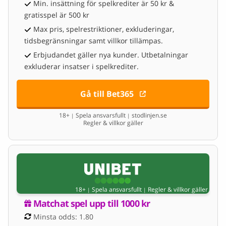
Min. insättning för spelkrediter är 50 kr &
gratisspel är 500 kr
Max pris, spelrestriktioner, exkluderingar,
tidsbegränsningar samt villkor tillämpas.
Erbjudandet gäller nya kunder. Utbetalningar
exkluderar insatser i spelkrediter.
Gå till Bet365
18+
Spela ansvarsfullt
stodlinjen.se
|
|
Regler & villkor gäller
18+
Spela ansvarsfullt
Regler & villkor gäller
|
|
Matchat spel upp till 1000 kr
Minsta odds: 1.80