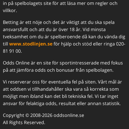
in på spelbolagets site för att läsa mer om regler och
villkor.
Betting är ett nöje och det är viktigt att du ska spela
ansvarsfullt och att du är över 18 år. Vid minsta
tveksamhet om du är spelberoende då kan du vända dig
till
www.stodlinjen.se
för hjälp och stöd eller ringa 020-
81 91 00.
Odds Online är en site för sportintresserade med fokus
på att jämföra odds och bonusar från spelbolagen.
Vi reserverar oss för eventuella fel på siten. Vårt mål är
att oddsen vi tillhandahåller ska vara så korrekta som
möjligt men ibland kan det bli tekniska fel. Vi tar inget
ansvar för felaktiga odds, resultat eller annan statistik.
Copyright © 2008-2026 oddsonline.se
All Rights Reserved.