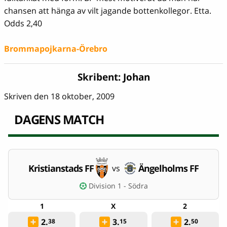
chansen att hänga av vilt jagande bottenkollegor. Etta.
Odds 2,40
Brommapojkarna-Örebro
Skribent:
Johan
Skriven den 18 oktober, 2009
DAGENS MATCH
Kristianstads FF
Ängelholms FF
vs
Division 1 - Södra
2.
3.
2.
38
15
50