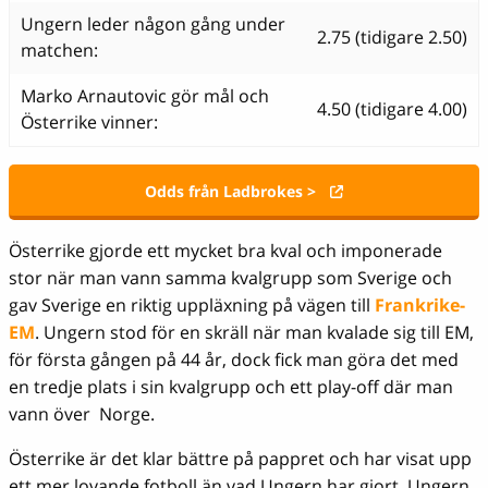
Ungern leder någon gång under
2.75 (tidigare 2.50)
matchen:
Marko Arnautovic gör mål och
4.50 (tidigare 4.00)
Österrike vinner:
Odds från Ladbrokes >
Österrike gjorde ett mycket bra kval och imponerade
stor när man vann samma kvalgrupp som Sverige och
gav Sverige en riktig uppläxning på vägen till
Frankrike-
EM
. Ungern stod för en skräll när man kvalade sig till EM,
för första gången på 44 år, dock fick man göra det med
en tredje plats i sin kvalgrupp och ett play-off där man
vann över Norge.
Österrike är det klar bättre på pappret och har visat upp
ett mer lovande fotboll än vad Ungern har gjort. Ungern