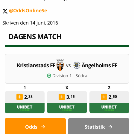
@OddsOnlineSe
twitter
Skriven den 14 juni, 2016
DAGENS MATCH
Kristianstads FF
Ängelholms FF
vs
Division 1 - Södra
2.
3.
2.
38
15
50
Odds
Statistik