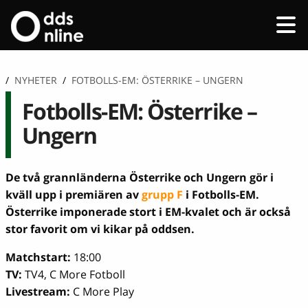
/
NYHETER
/
FOTBOLLS-EM: ÖSTERRIKE – UNGERN
Fotbolls-EM: Österrike –
Ungern
De två grannländerna Österrike och Ungern gör i
kväll upp i premiären av
grupp F
i Fotbolls-EM.
Österrike imponerade stort i EM-kvalet och är också
stor favorit om vi kikar på oddsen.
Matchstart:
18:00
TV:
TV4, C More Fotboll
Livestream:
C More Play