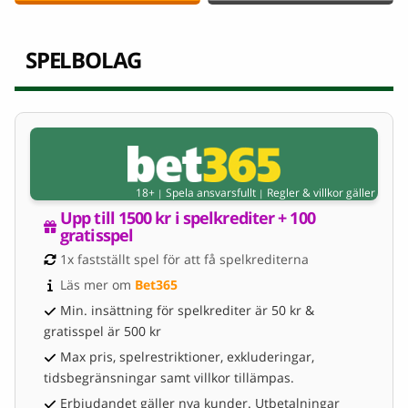
SPELBOLAG
18+
Spela ansvarsfullt
Regler & villkor gäller
|
|
Upp till 1500 kr i spelkrediter + 100 
gratisspel
1x fastställt spel för att få spelkrediterna
Läs mer om 
Bet365
Min. insättning för spelkrediter är 50 kr &
gratisspel är 500 kr
Max pris, spelrestriktioner, exkluderingar,
tidsbegränsningar samt villkor tillämpas.
Erbjudandet gäller nya kunder. Utbetalningar