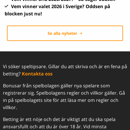
Vem vinner valet 2026 i Sverige? Oddsen på
blocken just nu!
Se alla nyheter
Vi söker speltipsare. Gillar du att skriva och är en fena på
betting?
Kontakta oss
Bonusar från spelbolagen gäller nya spelare som
registrerar sig. Spelbolagens regler och villkor gäller. Gå
in på spelbolagets site för att läsa mer om regler och
villkor.
Betting är ett nöje och det är viktigt att du ska spela
ansvarsfullt och att du är över 18 år. Vid minsta