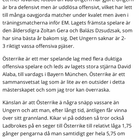
är bra defensivt men är uddlösa offensivt, vilket har lett
till många oavgjorda matcher under kvalet men även i
träningsmatcherna inför EM. Lagets främsta spelare är
den åldersdigra Zoltan Gera och Balázs Dzsudzsak, som
har sina bästa år bakom sig. Det Ungern saknar är 2-
3 riktigt vassa offensiva pjäser.
Österrike är ett mer spelande lag med flera duktiga
offensiva spelare och leds av lagets stora stjärna David
Alaba, till vardags i Bayern München. Österrike är ett
sammansvetsat lag som är lite av en outsider i detta
mästerskapet och som jag tror kan överraska.
Känslan är att Österrike ä några snäpp vassare än
Ungern och att man, efter långt tid, äntligen får vinna
över sitt grannland. Kikar vi på oddsen så tror också
Ladbrokes på en seger till Österrike till relativt låga 1,75
gånger pengarna då man samtidigt ger hela 5,75 om