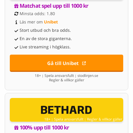
Matchat spel upp till 1000 kr
Minsta odds: 1.80
Läs mer om 
Unibet
Stort utbud och bra odds.
En av de stora giganterna.
Live streaming i högklass.
Gå till Unibet
18+
Spela ansvarsfullt
stodlinjen.se
|
|
Regler & villkor gäller
18+
Spela ansvarsfullt
Regler & villkor gäller
|
|
100% upp till 1000 kr