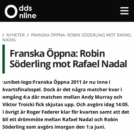
/
NYHETER
/
FRANSKA ÖPPNA: ROBIN SÖDERLING MOT RAFAEL
NADAL
Franska Öppna: Robin
Söderling mot Rafael Nadal
:unibet-logo:Franska Öppna 2011 är nu inne i
kvartsfinalsspel. Dock är det några matcher kvar i
omgång 4:a där matchen mellan Andy Murray och
Viktor Troicki fick skjutas upp. Och avgörs idag 14:05.
I övrigt är Roger Federer klar för kvarten samt att det
bli ett drömmöte mellan Rafael Nadal och Robin
Söderling som avgörs imorgon den 1:a juni.