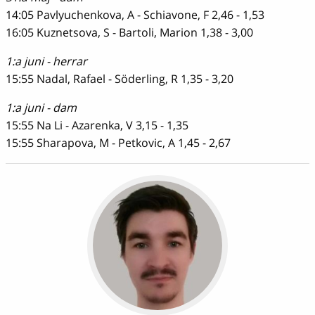
14:05 Pavlyuchenkova, A - Schiavone, F 2,46 - 1,53
16:05 Kuznetsova, S - Bartoli, Marion 1,38 - 3,00
1:a juni - herrar
15:55 Nadal, Rafael - Söderling, R 1,35 - 3,20
1:a juni - dam
15:55 Na Li - Azarenka, V 3,15 - 1,35
15:55 Sharapova, M - Petkovic, A 1,45 - 2,67