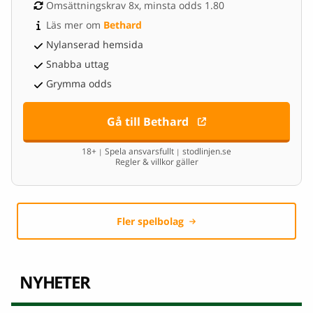
Omsättningskrav 8x, minsta odds 1.80
Läs mer om 
Bethard
Nylanserad hemsida
Snabba uttag
Grymma odds
Gå till Bethard
18+
Spela ansvarsfullt
stodlinjen.se
|
|
Regler & villkor gäller
Fler spelbolag
NYHETER