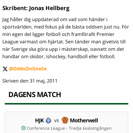
Skribent:
Jonas Hellberg
Jag håller dig uppdaterad om vad som händer i
sportvärlden, med fokus på de bästa oddsen just nu. För
min egen del ligger fotboll och framförallt Premier
League varmast om hjärtat. Sen tänder man givetvis till
när Sverige ska göra upp i mästerskap, oavsett om det
handlar om skidor, ishockey, handboll eller fotboll.
@OddsOnlineSe
twitter
Skriven den 31 maj, 2011
DAGENS MATCH
HJK
Motherwell
vs
Conference League - Tredje kvalomgången