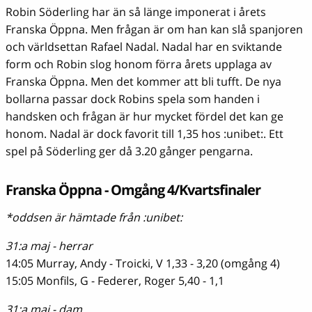
Robin Söderling har än så länge imponerat i årets
Franska Öppna. Men frågan är om han kan slå spanjoren
och världsettan Rafael Nadal. Nadal har en sviktande
form och Robin slog honom förra årets upplaga av
Franska Öppna. Men det kommer att bli tufft. De nya
bollarna passar dock Robins spela som handen i
handsken och frågan är hur mycket fördel det kan ge
honom. Nadal är dock favorit till 1,35 hos :unibet:. Ett
spel på Söderling ger då 3.20 gånger pengarna.
Franska Öppna - Omgång 4/Kvartsfinaler
*oddsen är hämtade från :unibet:
31:a maj - herrar
14:05 Murray, Andy - Troicki, V 1,33 - 3,20 (omgång 4)
15:05 Monfils, G - Federer, Roger 5,40 - 1,1
31:a maj - dam