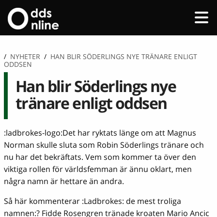
/
NYHETER
/
HAN BLIR SÖDERLINGS NYE TRÄNARE ENLIGT
ODDSEN
Han blir Söderlings nye
tränare enligt oddsen
:ladbrokes-logo:Det har ryktats länge om att Magnus
Norman skulle sluta som Robin Söderlings tränare och
nu har det bekräftats. Vem som kommer ta över den
viktiga rollen för världsfemman är ännu oklart, men
några namn är hettare än andra.
Så här kommenterar :Ladbrokes: de mest troliga
namnen:? Fidde Rosengren tränade kroaten Mario Ancic