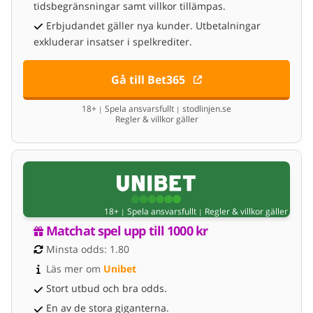
tidsbegränsningar samt villkor tillämpas.
Erbjudandet gäller nya kunder. Utbetalningar
exkluderar insatser i spelkrediter.
Gå till Bet365
18+
Spela ansvarsfullt
stodlinjen.se
|
|
Regler & villkor gäller
18+
Spela ansvarsfullt
Regler & villkor gäller
|
|
Matchat spel upp till 1000 kr
Minsta odds: 1.80
Läs mer om 
Unibet
Stort utbud och bra odds.
En av de stora giganterna.