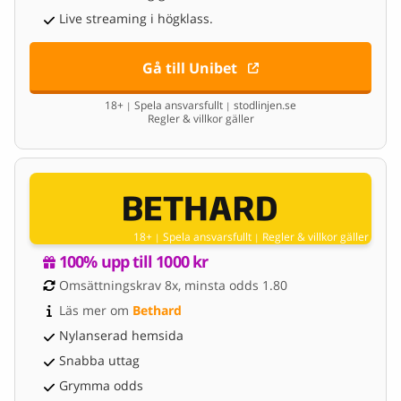
Live streaming i högklass.
Gå till Unibet
18+
Spela ansvarsfullt
stodlinjen.se
|
|
Regler & villkor gäller
18+
Spela ansvarsfullt
Regler & villkor gäller
|
|
100% upp till 1000 kr
Omsättningskrav 8x, minsta odds 1.80
Läs mer om 
Bethard
Nylanserad hemsida
Snabba uttag
Grymma odds