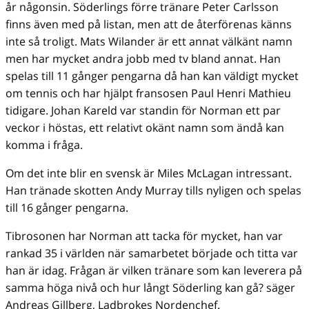
år någonsin. Söderlings förre tränare Peter Carlsson
finns även med på listan, men att de återförenas känns
inte så troligt. Mats Wilander är ett annat välkänt namn
men har mycket andra jobb med tv bland annat. Han
spelas till 11 gånger pengarna då han kan väldigt mycket
om tennis och har hjälpt fransosen Paul Henri Mathieu
tidigare. Johan Kareld var standin för Norman ett par
veckor i höstas, ett relativt okänt namn som ändå kan
komma i fråga.
Om det inte blir en svensk är Miles McLagan intressant.
Han tränade skotten Andy Murray tills nyligen och spelas
till 16 gånger pengarna.
Tibrosonen har Norman att tacka för mycket, han var
rankad 35 i världen när samarbetet började och titta var
han är idag. Frågan är vilken tränare som kan leverera på
samma höga nivå och hur långt Söderling kan gå? säger
Andreas Gillberg, Ladbrokes Nordenchef.