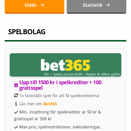
Odds
Statistik
SPELBOLAG
18+
Spela ansvarsfullt
Regler & villkor gäller
|
|
Upp till 1500 kr i spelkrediter + 100 
gratisspel
1x fastställt spel för att få spelkrediterna
Läs mer om 
Bet365
Min. insättning för spelkrediter är 50 kr &
gratisspel är 500 kr
Max pris, spelrestriktioner, exkluderingar,