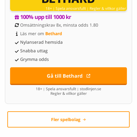
18+
Spela ansvarsfullt
Regler & villkor gäller
|
|
100% upp till 1000 kr
Omsättningskrav 8x, minsta odds 1.80
Läs mer om 
Bethard
Nylanserad hemsida
Snabba uttag
Grymma odds
Gå till Bethard
18+
Spela ansvarsfullt
stodlinjen.se
|
|
Regler & villkor gäller
Fler spelbolag