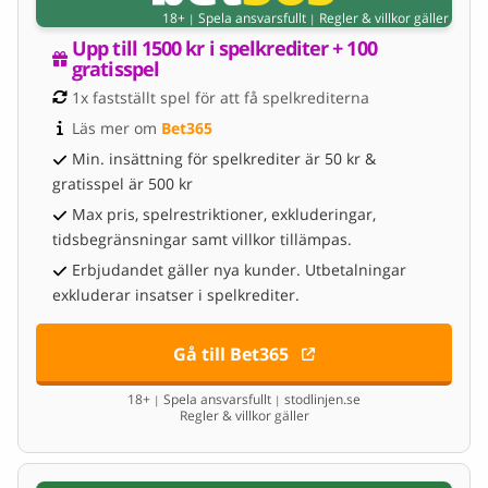
18+
Spela ansvarsfullt
Regler & villkor gäller
|
|
Upp till 1500 kr i spelkrediter + 100 
gratisspel
1x fastställt spel för att få spelkrediterna
Läs mer om 
Bet365
Min. insättning för spelkrediter är 50 kr &
gratisspel är 500 kr
Max pris, spelrestriktioner, exkluderingar,
tidsbegränsningar samt villkor tillämpas.
Erbjudandet gäller nya kunder. Utbetalningar
exkluderar insatser i spelkrediter.
Gå till Bet365
18+
Spela ansvarsfullt
stodlinjen.se
|
|
Regler & villkor gäller