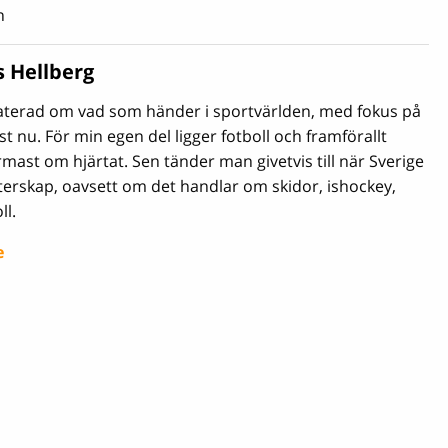
n
s Hellberg
daterad om vad som händer i sportvärlden, med fokus på
t nu. För min egen del ligger fotboll och framförallt
ast om hjärtat. Sen tänder man givetvis till när Sverige
terskap, oavsett om det handlar om skidor, ishockey,
ll.
e