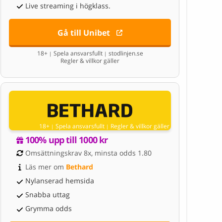
Live streaming i högklass.
Gå till Unibet
18+
Spela ansvarsfullt
stodlinjen.se
|
|
Regler & villkor gäller
18+
Spela ansvarsfullt
Regler & villkor gäller
|
|
100% upp till 1000 kr
Omsättningskrav 8x, minsta odds 1.80
Läs mer om 
Bethard
Nylanserad hemsida
Snabba uttag
Grymma odds