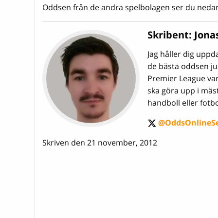
Oddsen från de andra spelbolagen ser du neda
Skribent:
Jona
Jag håller dig upp
de bästa oddsen jus
Premier League varm
ska göra upp i mäs
handboll eller fotbo
@OddsOnlineS
twitter
Skriven den 21 november, 2012