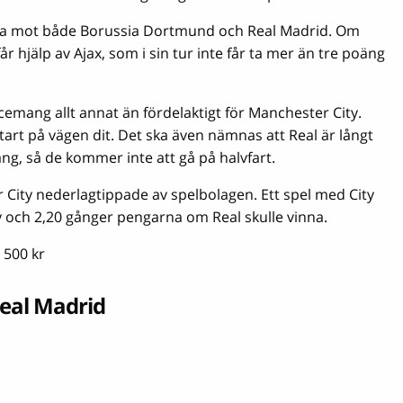
na mot både Borussia Dortmund och Real Madrid. Om
år hjälp av Ajax, som i sin tur inte får ta mer än tre poäng
cemang allt annat än fördelaktigt för Manchester City.
start på vägen dit. Det ska även nämnas att Real är långt
äng, så de kommer inte att gå på halvfart.
City nederlagtippade av spelbolagen. Ett spel med City
 och 2,20 gånger pengarna om Real skulle vinna.
 500 kr
Real Madrid