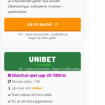
Erbjudandet gäller nya kunder.
Utbetalningar exkluderar insatser i
spelkrediter.
Gå till Bet365
18+
Spela ansvarsfullt
stodlinjen.se
|
|
Regler & villkor gäller
18+
Spela ansvarsfullt
Regler & villkor gäller
|
|
Matchat spel upp till 1000 kr
Minsta odds: 1.80
Läs mer om 
Unibet
Stort utbud och bra odds.
En av de stora giganterna.