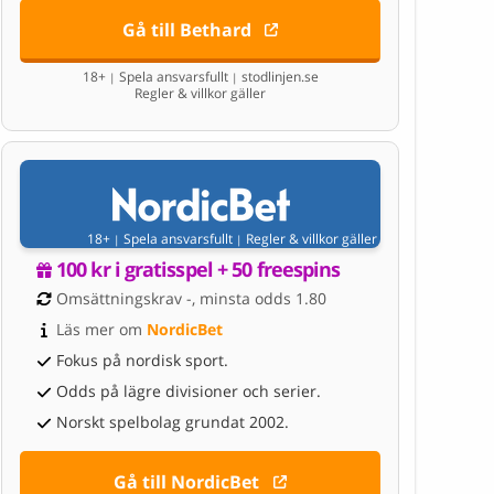
Gå till Bethard
18+
Spela ansvarsfullt
stodlinjen.se
|
|
Regler & villkor gäller
18+
Spela ansvarsfullt
Regler & villkor gäller
|
|
100 kr i gratisspel + 50 freespins
Omsättningskrav -, minsta odds 1.80
Läs mer om 
NordicBet
Fokus på nordisk sport.
Odds på lägre divisioner och serier.
Norskt spelbolag grundat 2002.
Gå till NordicBet