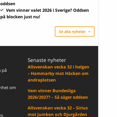
oddsen
Vem vinner valet 2026 i Sverige? Oddsen
på blocken just nu!
Se alla nyheter
Senaste nyheter
Allsvenskan vecka 32 i helgen
n på
– Hammarby mot Häcken om
andraplatsen
samhet om
Vem vinner Bundesliga
2026/2027? – Så säger oddsen
Allsvenskan vecka 32 – Sirius
mot jumbon och Djurgården
om