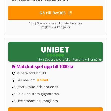
Gå till Bet365
18+
Spela ansvarsfullt
stodlinjen.se
|
|
Regler & villkor gäller
18+
Spela ansvarsfullt
Regler & villkor gäller
|
|
Matchat spel upp till 1000 kr
Minsta odds: 1.80
Läs mer om 
Unibet
Stort utbud och bra odds.
En av de stora giganterna.
Live streaming i högklass.