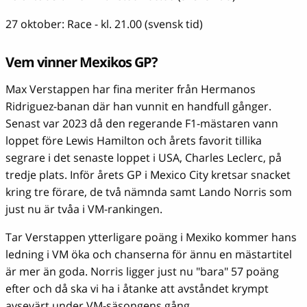
27 oktober: Race - kl. 21.00 (svensk tid)
Vem vinner Mexikos GP?
Max Verstappen har fina meriter från Hermanos
Ridriguez-banan där han vunnit en handfull gånger.
Senast var 2023 då den regerande F1-mästaren vann
loppet före Lewis Hamilton och årets favorit tillika
segrare i det senaste loppet i USA, Charles Leclerc, på
tredje plats. Inför årets GP i Mexico City kretsar snacket
kring tre förare, de två nämnda samt Lando Norris som
just nu är tvåa i VM-rankingen.
Tar Verstappen ytterligare poäng i Mexiko kommer hans
ledning i VM öka och chanserna för ännu en mästartitel
är mer än goda. Norris ligger just nu "bara" 57 poäng
efter och då ska vi ha i åtanke att avståndet krympt
avsevärt under VM-säsongens gång.