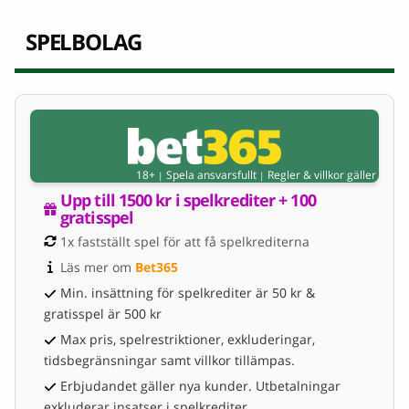
SPELBOLAG
18+
Spela ansvarsfullt
Regler & villkor gäller
|
|
Upp till 1500 kr i spelkrediter + 100 
gratisspel
1x fastställt spel för att få spelkrediterna
Läs mer om 
Bet365
Min. insättning för spelkrediter är 50 kr &
gratisspel är 500 kr
Max pris, spelrestriktioner, exkluderingar,
tidsbegränsningar samt villkor tillämpas.
Erbjudandet gäller nya kunder. Utbetalningar
exkluderar insatser i spelkrediter.