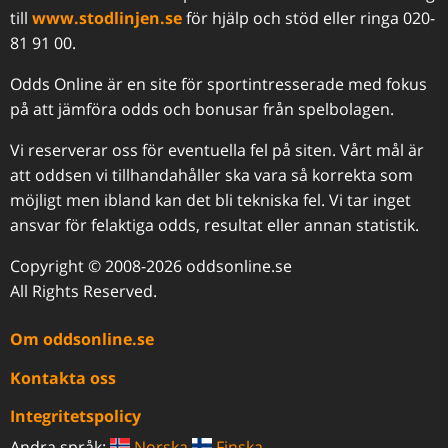
till
www.stodlinjen.se
för hjälp och stöd eller ringa 020-
81 91 00.
Odds Online är en site för sportintresserade med fokus
på att jämföra odds och bonusar från spelbolagen.
Vi reserverar oss för eventuella fel på siten. Vårt mål är
att oddsen vi tillhandahåller ska vara så korrekta som
möjligt men ibland kan det bli tekniska fel. Vi tar inget
ansvar för felaktiga odds, resultat eller annan statistik.
Copyright © 2008-2026 oddsonline.se
All Rights Reserved.
Om oddsonline.se
Kontakta oss
Integritetspolicy
Andra språk:
Norska
Finska