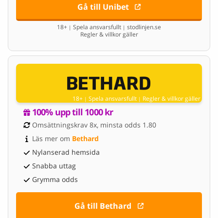
Gå till Unibet
18+
Spela ansvarsfullt
stodlinjen.se
|
|
Regler & villkor gäller
18+
Spela ansvarsfullt
Regler & villkor gäller
|
|
100% upp till 1000 kr
Omsättningskrav 8x, minsta odds 1.80
Läs mer om 
Bethard
Nylanserad hemsida
Snabba uttag
Grymma odds
Gå till Bethard