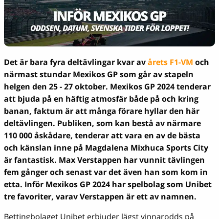
Det är bara fyra deltävlingar kvar av
årets F1-VM
och
närmast stundar Mexikos GP som går av stapeln
helgen den 25 - 27 oktober. Mexikos GP 2024 tenderar
att bjuda på en häftig atmosfär både på och kring
banan, faktum är att många förare hyllar den här
deltävlingen. Publiken, som kan bestå av närmare
110 000 åskådare, tenderar att vara en av de bästa
och känslan inne på Magdalena Mixhuca Sports City
är fantastisk. Max Verstappen har vunnit tävlingen
fem gånger och senast var det även han som kom in
etta. Inför Mexikos GP 2024 har spelbolag som Unibet
tre favoriter, varav Verstappen är ett av namnen.
Bettingbolaget Unibet erbjuder lägst vinnarodds på