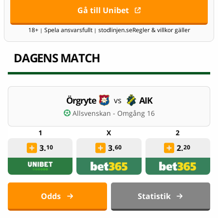
Gå till Unibet
18+
Spela ansvarsfullt
stodlinjen.se
Regler & villkor gäller
|
|
DAGENS MATCH
Örgryte
AIK
vs
Allsvenskan - Omgång 16
3.
3.
2.
10
60
20
Odds
Statistik