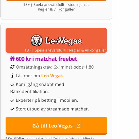
18+
Spela ansvarsfullt
stodlinjen.se
|
|
Regler & villkor gäller
18+
Spela ansvarsfullt
Regler & villkor gäller
|
|
600 kr i matchat freebet
Omsättningskrav: 6x, minst odds 1.80
Läs mer om 
Leo Vegas
Kom igång snabbt med
Bankidentifikation.
Experter på betting i mobilen.
Stort utbud av streamade matcher.
Gå till Leo Vegas
18+. Gäller nya spelare vid första insättning. Minsta