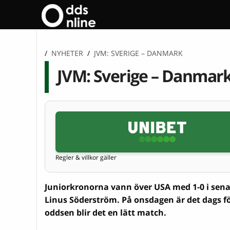
/
NYHETER
/
JVM: SVERIGE – DANMARK
JVM: Sverige – Danmar
Regler & villkor gäller
Juniorkronorna vann över USA med 1-0 i sena
Linus Söderström. På onsdagen är det dags för
oddsen blir det en lätt match.