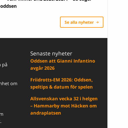
oddsen
Se alla nyheter
Senaste nyheter
Oddsen att Gianni Infantino
n på
avgår 2026
Friidrotts-EM 2026: Oddsen,
samhet om
speltips & datum för spelen
Allsvenskan vecka 32 i helgen
– Hammarby mot Häcken om
andraplatsen
om
.