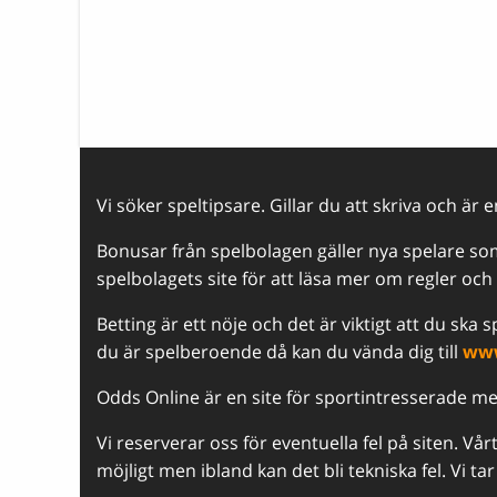
Vi söker speltipsare. Gillar du att skriva och är 
Bonusar från spelbolagen gäller nya spelare som 
spelbolagets site för att läsa mer om regler och v
Betting är ett nöje och det är viktigt att du ska
du är spelberoende då kan du vända dig till
www
Odds Online är en site för sportintresserade m
Vi reserverar oss för eventuella fel på siten. Vå
möjligt men ibland kan det bli tekniska fel. Vi tar