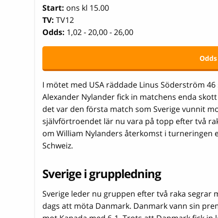
Start:
ons kl 15.00
TV:
TV12
Odds:
1,02 - 20,00 - 26,00
Odds 
I mötet med USA räddade Linus Söderström 46 s
Alexander Nylander fick in matchens enda skott i
det var den första match som Sverige vunnit mot
självförtroendet lär nu vara på topp efter två rak
om William Nylanders återkomst i turneringen e
Schweiz.
Sverige i gruppledning
Sverige leder nu gruppen efter två raka segrar 
dags att möta Danmark. Danmark vann sin pre