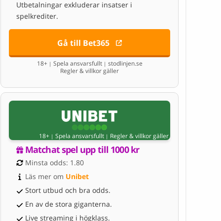
Utbetalningar exkluderar insatser i
spelkrediter.
Gå till Bet365
18+
Spela ansvarsfullt
stodlinjen.se
|
|
Regler & villkor gäller
18+
Spela ansvarsfullt
Regler & villkor gäller
|
|
Matchat spel upp till 1000 kr
Minsta odds: 1.80
Läs mer om 
Unibet
Stort utbud och bra odds.
En av de stora giganterna.
Live streaming i högklass.