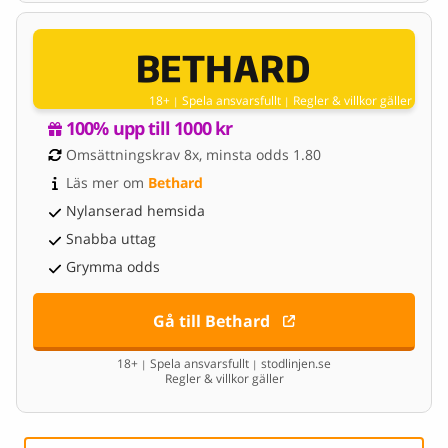
18+
Spela ansvarsfullt
Regler & villkor gäller
|
|
100% upp till 1000 kr
Omsättningskrav 8x, minsta odds 1.80
Läs mer om 
Bethard
Nylanserad hemsida
Snabba uttag
Grymma odds
Gå till Bethard
18+
Spela ansvarsfullt
stodlinjen.se
|
|
Regler & villkor gäller