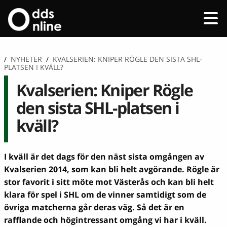
/
NYHETER
/
KVALSERIEN: KNIPER RÖGLE DEN SISTA SHL-
PLATSEN I KVÄLL?
Kvalserien: Kniper Rögle
den sista SHL-platsen i
kväll?
I kväll är det dags för den näst sista omgången av
Kvalserien 2014, som kan bli helt avgörande. Rögle är
stor favorit i sitt möte mot Västerås och kan bli helt
klara för spel i SHL om de vinner samtidigt som de
övriga matcherna går deras väg. Så det är en
rafflande och högintressant omgång vi har i kväll.