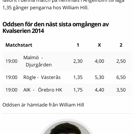
1,35 gånger pengarna hos William Hill.
Oddsen för den näst sista omgången av
Kvalserien 2014
Matchstart
1
X
2
Malmö -
19:00
2,30
4,00
2,50
Djurgården
19:00
Rögle - Västerås
1,35
5,30
6,50
19:00
AIK - Örebro HK
1,75
4,40
3,50
Oddsen är hämtade från William Hill