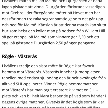
I kvällens match mellan Malmö och Djurgården är båda
lagen piskade att vinna. Djurgården förlorade visserligen
mot Örebro i det föregående mötet på Hovet men har
dessförinnan tre raka segrar samtidigt som det går upp
och ned för Malmö. Känslan är att denna match kan sluta
hur som helst och kollar man på oddsen från William Hill
så ger ett spel på Malmö som vinnare ger 2,30 och ett
spel på gästande Djurgården 2,50 gånger pengarna.
Rögle - Västerås
I kvällens tredje och sista möte är Rögle klar favorit
hemma mot Västerås. Västerås innehar jumobplatsen i
tabellen med endast sju poäng och är helt avhängda från
allt vad SHL-spel heter. Vinner Rögle hemmamatchen
mot Västerås har man tagit ett stort kliv mot en SHL-
plats och kan bli helt klara beroende på vad som händer i
dagens övriga matcher. Givetvis är det Rögle som är klar
favorit i denna match på hemmais i Ängelholm till låga