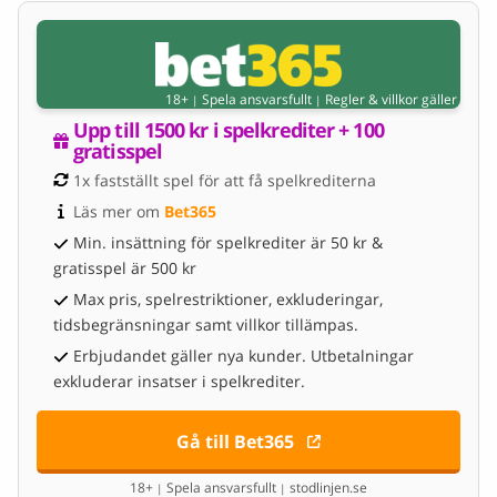
18+
Spela ansvarsfullt
Regler & villkor gäller
|
|
Upp till 1500 kr i spelkrediter + 100 
gratisspel
1x fastställt spel för att få spelkrediterna
Läs mer om 
Bet365
Min. insättning för spelkrediter är 50 kr &
gratisspel är 500 kr
Max pris, spelrestriktioner, exkluderingar,
tidsbegränsningar samt villkor tillämpas.
Erbjudandet gäller nya kunder. Utbetalningar
exkluderar insatser i spelkrediter.
Gå till Bet365
18+
Spela ansvarsfullt
stodlinjen.se
|
|