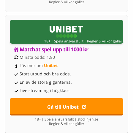
Regler & villkor gäller
18+
Spela ansvarsfullt
Regler & villkor gäller
|
|
Matchat spel upp till 1000 kr
Minsta odds: 1.80
Läs mer om 
Unibet
Stort utbud och bra odds.
En av de stora giganterna.
Live streaming i högklass.
Gå till Unibet
18+
Spela ansvarsfullt
stodlinjen.se
|
|
Regler & villkor gäller