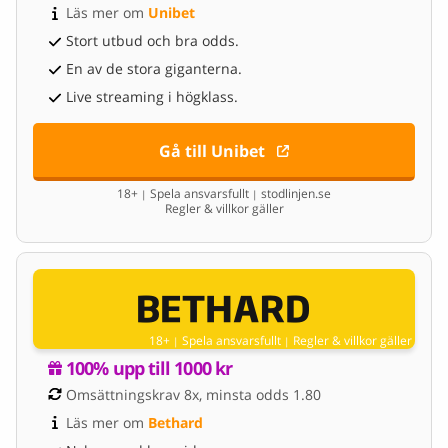
Läs mer om 
Unibet
Stort utbud och bra odds.
En av de stora giganterna.
Live streaming i högklass.
Gå till Unibet
18+
Spela ansvarsfullt
stodlinjen.se
|
|
Regler & villkor gäller
18+
Spela ansvarsfullt
Regler & villkor gäller
|
|
100% upp till 1000 kr
Omsättningskrav 8x, minsta odds 1.80
Läs mer om 
Bethard