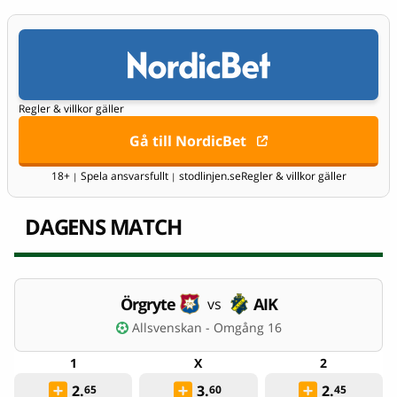
Regler & villkor gäller
Gå till NordicBet
18+
Spela ansvarsfullt
stodlinjen.se
Regler & villkor gäller
|
|
DAGENS MATCH
Örgryte
AIK
vs
Allsvenskan - Omgång 16
2.
3.
2.
65
60
45