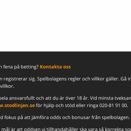
en fena på betting?
Kontakta oss
registrerar sig. Spelbolagens regler och villkor gäller. Gå i
illkor.
 spela ansvarsfullt och att du är över 18 år. Vid minsta tvek
.stodlinjen.se
för hjälp och stöd eller ringa 020-81 91 00.
ed fokus på att jämföra odds och bonusar från spelbolagen.
rt mål är att oddsen vi tillhandahåller ska vara så korrekta s