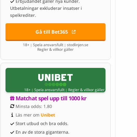
Erbjudandet gäller nya kunder.
Utbetalningar exkluderar insatser i
spelkrediter.
Gå till Bet365
18+
Spela ansvarsfullt
stodlinjen.se
|
|
Regler & villkor gäller
18+
Spela ansvarsfullt
Regler & villkor gäller
|
|
Matchat spel upp till 1000 kr
Minsta odds: 1.80
Läs mer om 
Unibet
Stort utbud och bra odds.
En av de stora giganterna.