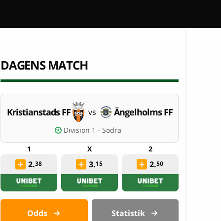
DAGENS MATCH
Kristianstads FF
Ängelholms FF
vs
Division 1 - Södra
2.
3.
2.
38
15
50
Odds
Statistik