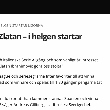
I HELGEN STARTAR LIGORNA
 Zlatan – i helgen startar
h italienska Serie A igång och som vanligt är intresset
Zlatan Ibrahimovic göra oss stolta?
ague och seriesegrarna Inter favoriter till att vinna
ad som vinnare och spelas till 1,80 gånger pengarna tät
, om du tror att han kommer stanna i Spanien och vinna
 säger Andreas Gillberg, :Ladbrokes: Sverigechef.