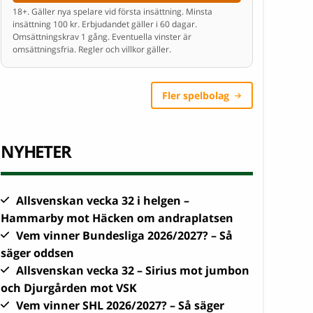
18+. Gäller nya spelare vid första insättning. Minsta
insättning 100 kr. Erbjudandet gäller i 60 dagar.
Omsättningskrav 1 gång. Eventuella vinster är
omsättningsfria. Regler och villkor gäller.
Fler spelbolag
NYHETER
Allsvenskan vecka 32 i helgen –
Hammarby mot Häcken om andraplatsen
Vem vinner Bundesliga 2026/2027? – Så
säger oddsen
Allsvenskan vecka 32 – Sirius mot jumbon
och Djurgården mot VSK
Vem vinner SHL 2026/2027? – Så säger