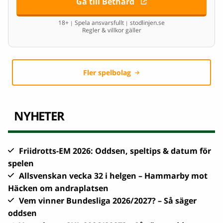
Gå till Bethard
18+
Spela ansvarsfullt
stodlinjen.se
|
|
Regler & villkor gäller
Fler spelbolag
NYHETER
Friidrotts-EM 2026: Oddsen, speltips & datum för
spelen
Allsvenskan vecka 32 i helgen – Hammarby mot
Häcken om andraplatsen
Vem vinner Bundesliga 2026/2027? – Så säger
oddsen