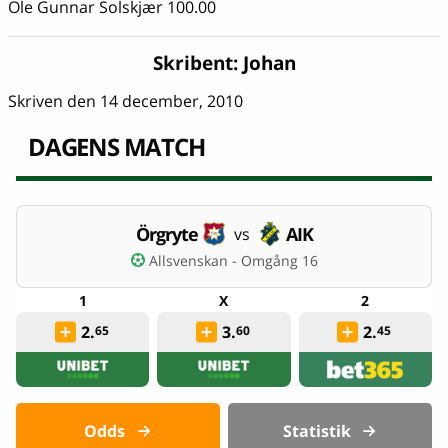
Ole Gunnar Solskjær 100.00
Skribent:
Johan
Skriven den 14 december, 2010
DAGENS MATCH
Örgryte
AIK
vs
Allsvenskan - Omgång 16
2.
3.
2.
65
60
45
Odds
Statistik