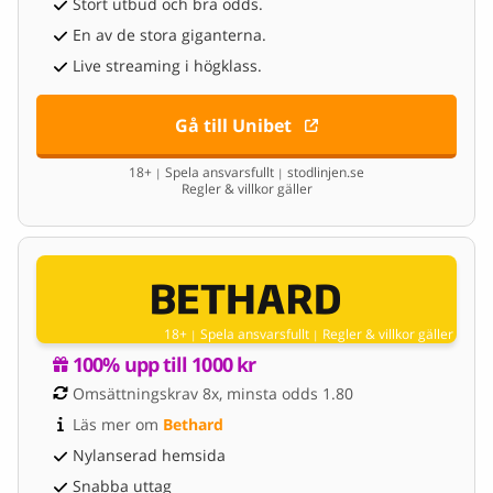
Stort utbud och bra odds.
En av de stora giganterna.
Live streaming i högklass.
Gå till Unibet
18+
Spela ansvarsfullt
stodlinjen.se
|
|
Regler & villkor gäller
18+
Spela ansvarsfullt
Regler & villkor gäller
|
|
100% upp till 1000 kr
Omsättningskrav 8x, minsta odds 1.80
Läs mer om 
Bethard
Nylanserad hemsida
Snabba uttag