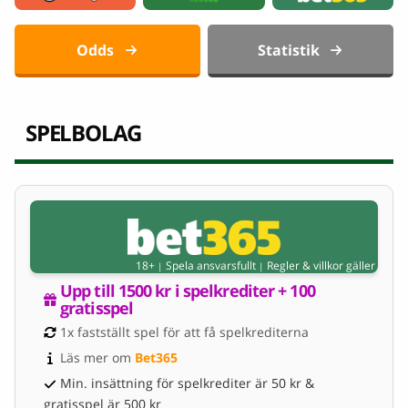
Odds
Statistik
SPELBOLAG
18+
Spela ansvarsfullt
Regler & villkor gäller
|
|
Upp till 1500 kr i spelkrediter + 100 
gratisspel
1x fastställt spel för att få spelkrediterna
Läs mer om 
Bet365
Min. insättning för spelkrediter är 50 kr &
gratisspel är 500 kr