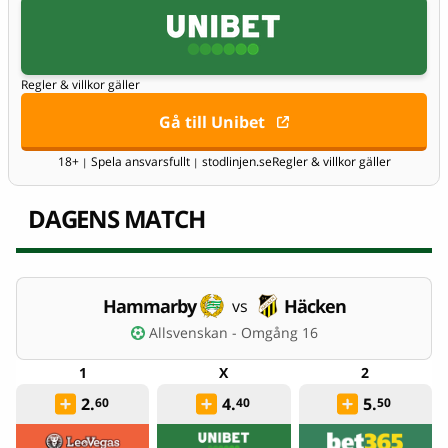
Regler & villkor gäller
Gå till Unibet
18+
Spela ansvarsfullt
stodlinjen.se
Regler & villkor gäller
|
|
DAGENS MATCH
Hammarby
Häcken
vs
Allsvenskan - Omgång 16
2.
4.
5.
60
40
50