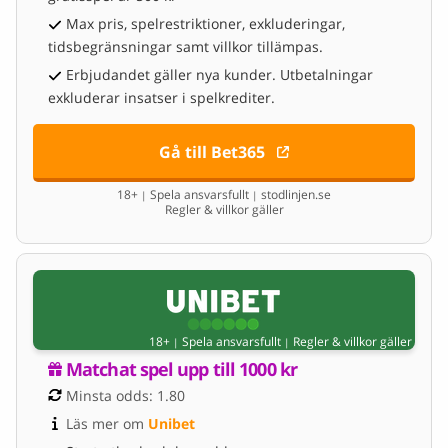
Max pris, spelrestriktioner, exkluderingar,
tidsbegränsningar samt villkor tillämpas.
Erbjudandet gäller nya kunder. Utbetalningar
exkluderar insatser i spelkrediter.
Gå till Bet365
18+
Spela ansvarsfullt
stodlinjen.se
|
|
Regler & villkor gäller
18+
Spela ansvarsfullt
Regler & villkor gäller
|
|
Matchat spel upp till 1000 kr
Minsta odds: 1.80
Läs mer om 
Unibet