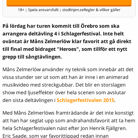
18+
Spela ansvarsfullt
stodlinjen.se
Regler & villkor gäller
|
|
På lördag har turen kommit till Örebro som ska
arrangera deltävling 4 i Schlagerfestival. Inte helt
oväntat är Måns Zelmerlöw klar favorit att gå direkt
till final med bidraget "Heroes", som tillför ett nytt
grepp till sångtävlingen.
Måns Zelmerlöw använder ny teknik som innebär att det
vissa stunder ser ut som att han är inne i en animerad
musikvideo med streckgubbar. Det blir en storslagen
show med ljuseffekter över hela scenen som avslutar
den sista deltävlingen i
Schlagerfestivalen 2015
.
Med Måns Zelmerlöws framträdande är det inte konstigt
att han har seglat upp som andrahandsfavorit att ta hem
hela Schlagerfestivalen näst efter Jon Henrik Fjällgren.
Eric Saade, som var favorittippad redan innan