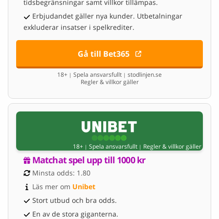
tidsbegränsningar samt villkor tillämpas.
Erbjudandet gäller nya kunder. Utbetalningar
exkluderar insatser i spelkrediter.
Gå till Bet365
18+
Spela ansvarsfullt
stodlinjen.se
|
|
Regler & villkor gäller
18+
Spela ansvarsfullt
Regler & villkor gäller
|
|
Matchat spel upp till 1000 kr
Minsta odds: 1.80
Läs mer om 
Unibet
Stort utbud och bra odds.
En av de stora giganterna.