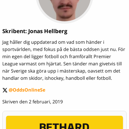
Skribent:
Jonas Hellberg
Jag håller dig uppdaterad om vad som händer i
sportvärlden, med fokus på de bästa oddsen just nu. För
min egen del ligger fotboll och framförallt Premier
League varmast om hjärtat. Sen tänder man givetvis till
när Sverige ska göra upp i mästerskap, oavsett om det
handlar om skidor, ishockey, handboll eller fotboll.
@OddsOnlineSe
twitter
Skriven den 2 februari, 2019