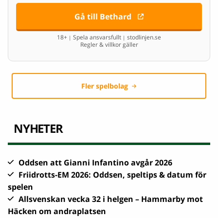
Gå till Bethard
18+
Spela ansvarsfullt
stodlinjen.se
|
|
Regler & villkor gäller
Fler spelbolag
NYHETER
Oddsen att Gianni Infantino avgår 2026
Friidrotts-EM 2026: Oddsen, speltips & datum för
spelen
Allsvenskan vecka 32 i helgen – Hammarby mot
Häcken om andraplatsen