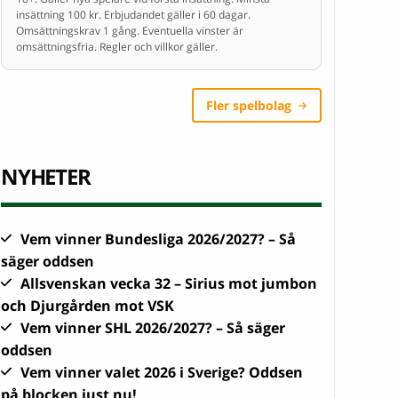
insättning 100 kr. Erbjudandet gäller i 60 dagar.
Omsättningskrav 1 gång. Eventuella vinster är
omsättningsfria. Regler och villkor gäller.
Fler spelbolag
NYHETER
Vem vinner Bundesliga 2026/2027? – Så
säger oddsen
Allsvenskan vecka 32 – Sirius mot jumbon
och Djurgården mot VSK
Vem vinner SHL 2026/2027? – Så säger
oddsen
Vem vinner valet 2026 i Sverige? Oddsen
på blocken just nu!