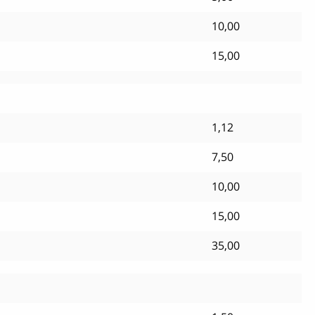
10,00
15,00
1,12
7,50
10,00
15,00
35,00