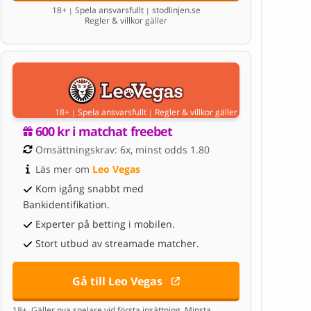
18+
Spela ansvarsfullt
stodlinjen.se
|
|
Regler & villkor gäller
18+
Spela ansvarsfullt
Regler & villkor gäller
|
|
600 kr i matchat freebet
Omsättningskrav: 6x, minst odds 1.80
Läs mer om 
Leo Vegas
Kom igång snabbt med
Bankidentifikation.
Experter på betting i mobilen.
Stort utbud av streamade matcher.
Gå till Leo Vegas
18+. Gäller nya spelare vid första insättning. Minsta