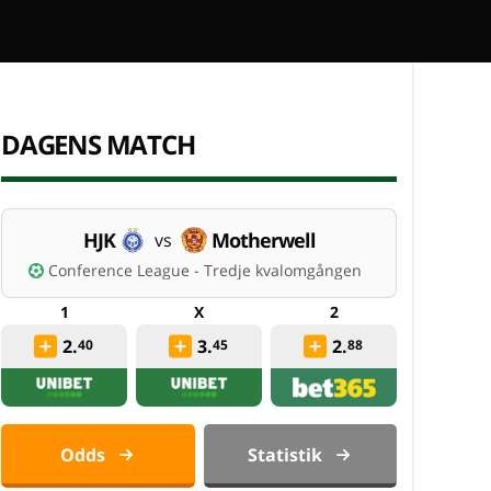
DAGENS MATCH
HJK
Motherwell
vs
Conference League - Tredje kvalomgången
2.
3.
2.
40
45
88
Odds
Statistik