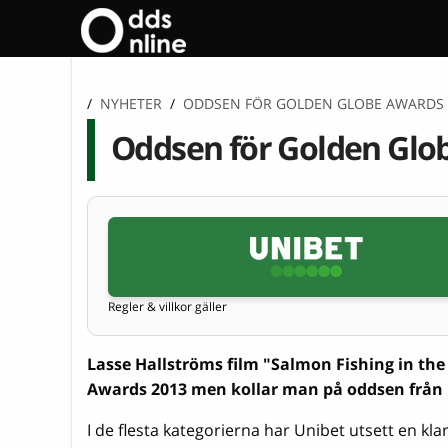
/
NYHETER
/
ODDSEN FÖR GOLDEN GLOBE AWARDS 
Oddsen för Golden Glo
Regler & villkor gäller
Lasse Hallströms film "Salmon Fishing in th
Awards 2013 men kollar man på oddsen från Un
I de flesta kategorierna har Unibet utsett en klar 