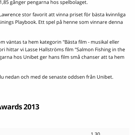
 1,85 gånger pengarna hos spelbolaget.
awrence stor favorit att vinna priset för bästa kvinnliga
er Linings Playbook. Ett spel på henne som vinnare denna
m väntas ta hem kategorin "Bästa film - musikal eller
ri hittar vi Lasse Hallströms film "Salmon Fishing in the
arna hos Unibet ger hans film små chanser att ta hem
 du nedan och med de senaste oddsen från Unibet.
Awards 2013
1,30