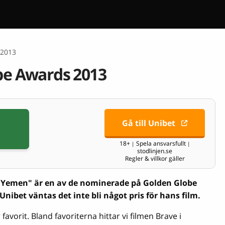
2013
be Awards 2013
Gå till Unibet
18+
Spela ansvarsfullt
|
|
stodlinjen.se
Regler & villkor gäller
e Yemen" är en av de nominerade på Golden Globe
ibet väntas det inte bli något pris för hans film.
favorit. Bland favoriterna hittar vi filmen Brave i