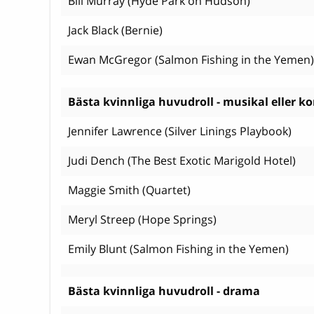
Bill Murray (Hyde Park on Hudson)
Jack Black (Bernie)
Ewan McGregor (Salmon Fishing in the Yemen)
Bästa kvinnliga huvudroll - musikal eller k
Jennifer Lawrence (Silver Linings Playbook)
Judi Dench (The Best Exotic Marigold Hotel)
Maggie Smith (Quartet)
Meryl Streep (Hope Springs)
Emily Blunt (Salmon Fishing in the Yemen)
Bästa kvinnliga huvudroll - drama