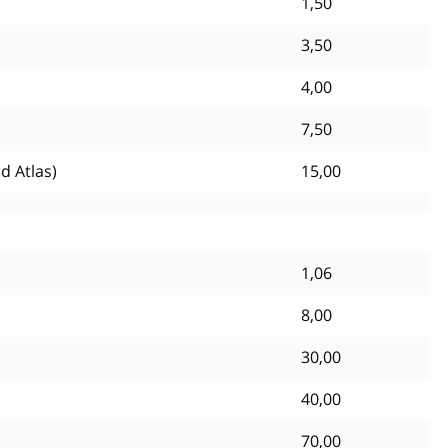
1,50
3,50
4,00
7,50
d Atlas)
15,00
1,06
8,00
30,00
40,00
70,00