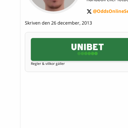
@OddsOnlineS
twitter
Skriven den 26 december, 2013
Regler & villkor gäller