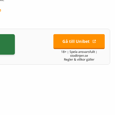
e
Gå till Unibet
18+
Spela ansvarsfullt
|
|
stodlinjen.se
Regler & villkor gäller