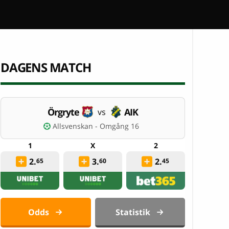
DAGENS MATCH
Örgryte
AIK
vs
Allsvenskan - Omgång 16
2.
3.
2.
65
60
45
Odds
Statistik