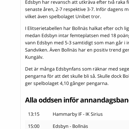
Edsbyn har revansch att utkräva efter två raka
senaste åren, 2-7 respektive 3-7. Inför dagens m
vilket även spelbolaget Unibet tror.
I Elitserietabellen har Bollnäs halkat efter och 
medan Edsbyn intar femteplatsen med 18 poäng
vann Edsbyn med 5-3 samtidigt som man går i i
Sandviken. Även Bollnäs har en positiv trend g
Kungälv.
Det är många Edsbynfans som räknar med seger
pengarna för att det skulle bli så. Skulle doc
ger spelbolaget 4,10 gånger pengarna.
Alla oddsen inför annandagsba
13:15
Hammarby IF - IK Sirius
15:00
Edsbyn - Bollnäs