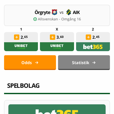
Örgryte
AIK
vs
Allsvenskan - Omgång 16
2.
3.
2.
65
60
45
Odds
Statistik
SPELBOLAG