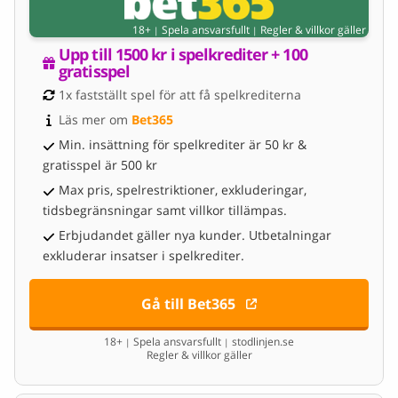
18+
Spela ansvarsfullt
Regler & villkor gäller
|
|
Upp till 1500 kr i spelkrediter + 100 
gratisspel
1x fastställt spel för att få spelkrediterna
Läs mer om 
Bet365
Min. insättning för spelkrediter är 50 kr &
gratisspel är 500 kr
Max pris, spelrestriktioner, exkluderingar,
tidsbegränsningar samt villkor tillämpas.
Erbjudandet gäller nya kunder. Utbetalningar
exkluderar insatser i spelkrediter.
Gå till Bet365
18+
Spela ansvarsfullt
stodlinjen.se
|
|
Regler & villkor gäller