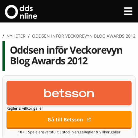
/
NYHETER
/
ODDSEN INFÖR VECKOREVYN BLOG AWARDS 2012
Oddsen inför Veckorevyn
Blog Awards 2012
Regler & villkor gäller
Gå till Betsson
18+
Spela ansvarsfullt
stodlinjen.se
Regler & villkor gäller
|
|