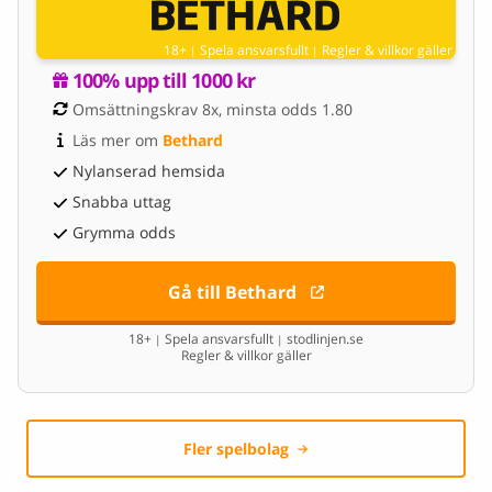
18+
Spela ansvarsfullt
Regler & villkor gäller
|
|
100% upp till 1000 kr
Omsättningskrav 8x, minsta odds 1.80
Läs mer om 
Bethard
Nylanserad hemsida
Snabba uttag
Grymma odds
Gå till Bethard
18+
Spela ansvarsfullt
stodlinjen.se
|
|
Regler & villkor gäller
Fler spelbolag