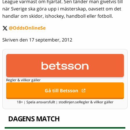
League varmast om hjärtat. Sen tänder man givetvis till
när Sverige ska göra upp i mästerskap, oavsett om det
handlar om skidor, ishockey, handboll eller fotboll.
@OddsOnlineSe
twitter
Skriven den 17 september, 2012
Regler & villkor gäller
Gå till Betsson
18+
Spela ansvarsfullt
stodlinjen.se
Regler & villkor gäller
|
|
DAGENS MATCH