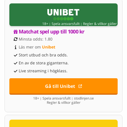
18+
Spela ansvarsfullt
Regler & villkor gäller
|
|
Matchat spel upp till 1000 kr
Minsta odds: 1.80
Läs mer om 
Unibet
Stort utbud och bra odds.
En av de stora giganterna.
Live streaming i högklass.
Gå till Unibet
18+
Spela ansvarsfullt
stodlinjen.se
|
|
Regler & villkor gäller