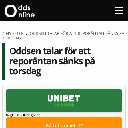
/
NYHETER
/
ODDSEN TALAR FÖR ATT REPORÄNTAN SÄNKS PÅ
TORSDAG
Oddsen talar för att
reporäntan sänks på
torsdag
Regler & villkor gäller
Gå till Unibet