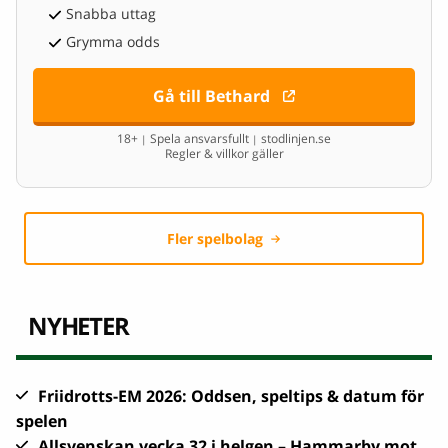
Snabba uttag
Grymma odds
Gå till Bethard
18+
Spela ansvarsfullt
stodlinjen.se
|
|
Regler & villkor gäller
Fler spelbolag
NYHETER
Friidrotts-EM 2026: Oddsen, speltips & datum för
spelen
Allsvenskan vecka 32 i helgen – Hammarby mot