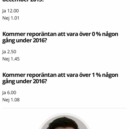
Ja 12.00
Nej 1.01
Kommer reporäntan att vara över 0 % någon
gång under 2016?
Ja 2.50
Nej 1.45
Kommer reporäntan att vara över 1 % någon
gång under 2016?
Ja 6.00
Nej 1.08