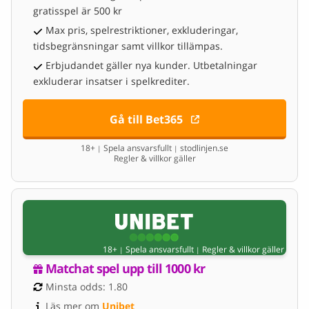
gratisspel är 500 kr
Max pris, spelrestriktioner, exkluderingar,
tidsbegränsningar samt villkor tillämpas.
Erbjudandet gäller nya kunder. Utbetalningar
exkluderar insatser i spelkrediter.
Gå till Bet365
18+
Spela ansvarsfullt
stodlinjen.se
|
|
Regler & villkor gäller
18+
Spela ansvarsfullt
Regler & villkor gäller
|
|
Matchat spel upp till 1000 kr
Minsta odds: 1.80
Läs mer om 
Unibet