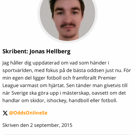
Skribent:
Jonas Hellberg
Jag håller dig uppdaterad om vad som händer i
sportvärlden, med fokus på de bästa oddsen just nu. För
min egen del ligger fotboll och framförallt Premier
League varmast om hjärtat. Sen tänder man givetvis till
när Sverige ska göra upp i mästerskap, oavsett om det
handlar om skidor, ishockey, handboll eller fotboll.
@OddsOnlineSe
twitter
Skriven den 2 september, 2015