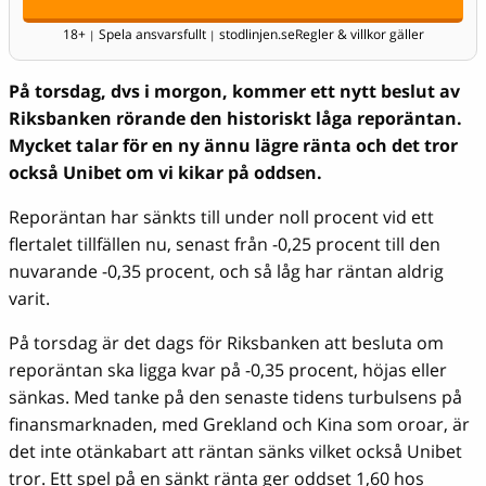
18+
Spela ansvarsfullt
stodlinjen.se
Regler & villkor gäller
|
|
På torsdag, dvs i morgon, kommer ett nytt beslut av
Riksbanken rörande den historiskt låga reporäntan.
Mycket talar för en ny ännu lägre ränta och det tror
också Unibet om vi kikar på oddsen.
Reporäntan har sänkts till under noll procent vid ett
flertalet tillfällen nu, senast från -0,25 procent till den
nuvarande -0,35 procent, och så låg har räntan aldrig
varit.
På torsdag är det dags för Riksbanken att besluta om
reporäntan ska ligga kvar på -0,35 procent, höjas eller
sänkas. Med tanke på den senaste tidens turbulsens på
finansmarknaden, med Grekland och Kina som oroar, är
det inte otänkabart att räntan sänks vilket också Unibet
tror. Ett spel på en sänkt ränta ger oddset 1,60 hos