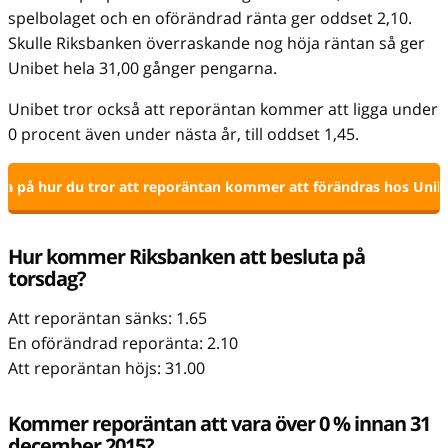
spelbolaget och en oförändrad ränta ger oddset 2,10.
Skulle Riksbanken överraskande nog höja räntan så ger
Unibet hela 31,00 gånger pengarna.
Unibet tror också att reporäntan kommer att ligga under
0 procent även under nästa år, till oddset 1,45.
ta på hur du tror att reporäntan kommer att förändras hos Unib
Hur kommer Riksbanken att besluta på
torsdag?
Att reporäntan sänks: 1.65
En oförändrad reporänta: 2.10
Att reporäntan höjs: 31.00
Kommer reporäntan att vara över 0 % innan 31
december 2015?