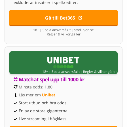
exkluderar insatser i spelkrediter.
Gå till Bet365
18+
Spela ansvarsfullt
stodlinjen.se
|
|
Regler & villkor gäller
18+
Spela ansvarsfullt
Regler & villkor gäller
|
|
Matchat spel upp till 1000 kr
Minsta odds: 1.80
Läs mer om 
Unibet
Stort utbud och bra odds.
En av de stora giganterna.
Live streaming i högklass.