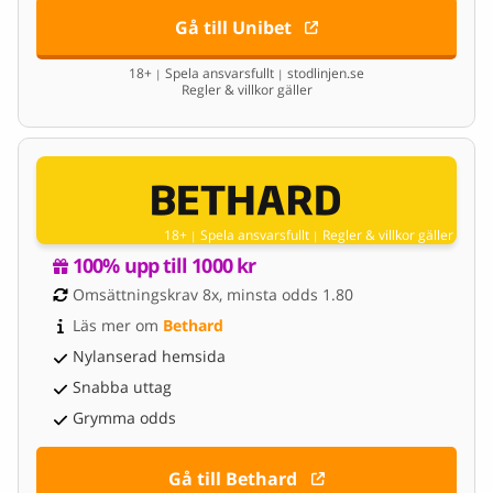
Gå till Unibet
18+
Spela ansvarsfullt
stodlinjen.se
|
|
Regler & villkor gäller
18+
Spela ansvarsfullt
Regler & villkor gäller
|
|
100% upp till 1000 kr
Omsättningskrav 8x, minsta odds 1.80
Läs mer om 
Bethard
Nylanserad hemsida
Snabba uttag
Grymma odds
Gå till Bethard