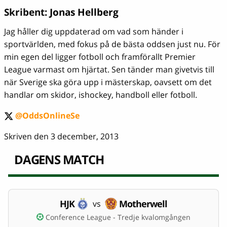
Skribent:
Jonas Hellberg
Jag håller dig uppdaterad om vad som händer i
sportvärlden, med fokus på de bästa oddsen just nu. För
min egen del ligger fotboll och framförallt Premier
League varmast om hjärtat. Sen tänder man givetvis till
när Sverige ska göra upp i mästerskap, oavsett om det
handlar om skidor, ishockey, handboll eller fotboll.
@OddsOnlineSe
twitter
Skriven den 3 december, 2013
DAGENS MATCH
HJK
Motherwell
vs
Conference League - Tredje kvalomgången