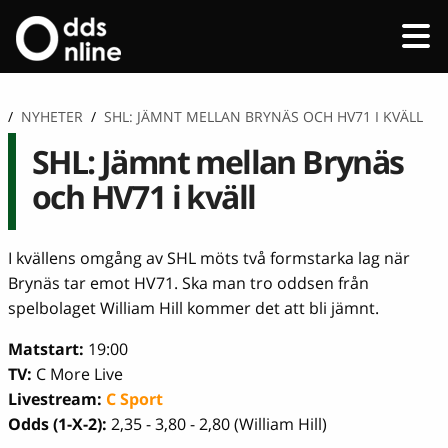
/
NYHETER
/
SHL: JÄMNT MELLAN BRYNÄS OCH HV71 I KVÄLL
SHL: Jämnt mellan Brynäs
och HV71 i kväll
I kvällens omgång av SHL möts två formstarka lag när
Brynäs tar emot HV71. Ska man tro oddsen från
spelbolaget William Hill kommer det att bli jämnt.
Matstart:
19:00
TV:
C More Live
Livestream:
C Sport
Odds (1-X-2):
2,35 - 3,80 - 2,80 (William Hill)