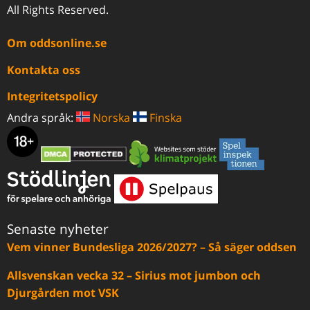
All Rights Reserved.
Om oddsonline.se
Kontakta oss
Integritetspolicy
Andra språk:
Norska
Finska
Senaste nyheter
Vem vinner Bundesliga 2026/2027? – Så säger oddsen
Allsvenskan vecka 32 – Sirius mot jumbon och
Djurgården mot VSK