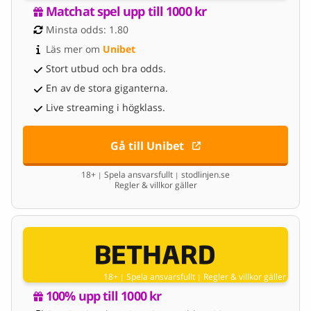
Matchat spel upp till 1000 kr
Minsta odds: 1.80
Läs mer om 
Unibet
Stort utbud och bra odds.
En av de stora giganterna.
Live streaming i högklass.
Gå till Unibet
18+
Spela ansvarsfullt
stodlinjen.se
|
|
Regler & villkor gäller
18+
Spela ansvarsfullt
Regler & villkor gäller
|
|
100% upp till 1000 kr