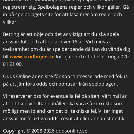
registrerar sig. Spelbolagens regler och villkor gäller. Gå
in på spelbolagets site för att läsa mer om regler och
villkor.
Betting är ett nöje och det är viktigt att du ska spela
ansvarsfullt och att du är över 18 år. Vid minsta
tveksamhet om du är spelberoende då kan du vända dig
till
www.stodlinjen.se
för hjälp och stöd eller ringa 020-
81 91 00.
Odds Online är en site för sportintresserade med fokus
på att jämföra odds och bonusar från spelbolagen.
Vi reserverar oss för eventuella fel på siten. Vårt mål är
att oddsen vi tillhandahåller ska vara så korrekta som
möjligt men ibland kan det bli tekniska fel. Vi tar inget
ansvar för felaktiga odds, resultat eller annan statistik.
Copyright © 2008-2026 oddsonline.se