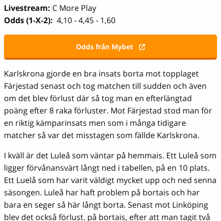
Livestream:
C More Play
Odds (1-X-2):
4,10 - 4,45 - 1,60
Odds från Mybet
Karlskrona gjorde en bra insats borta mot topplaget
Färjestad senast och tog matchen till sudden och även
om det blev förlust där så tog man en efterlängtad
poäng efter 8 raka förluster. Mot Färjestad stod man för
en riktig kämparinsats men som i många tidigare
matcher så var det misstagen som fällde Karlskrona.
I kväll är det Luleå som väntar på hemmais. Ett Luleå som
ligger förvånansvärt långt ned i tabellen, på en 10 plats.
Ett Luelå som har varit väldigt mycket upp och ned senna
säsongen. Luleå har haft problem på bortais och har
bara en seger så här långt borta. Senast mot Linköping
blev det också förlust. på bortais, efter att man tagit två