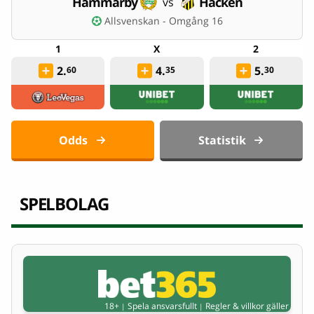
Hammarby
Häcken
vs
Allsvenskan - Omgång 16
2.
4.
5.
60
35
30
Odds
Statistik
SPELBOLAG
18+
Spela ansvarsfullt
Regler & villkor gäller
|
|