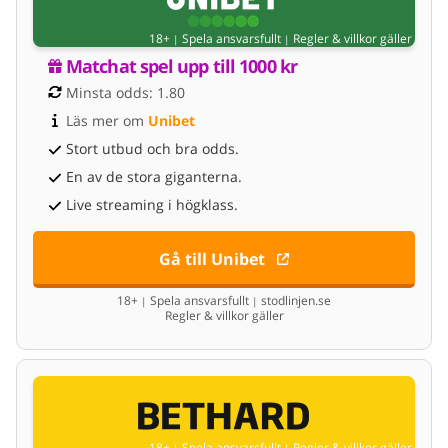
18+
Spela ansvarsfullt
Regler & villkor gäller
|
|
Matchat spel upp till 1000 kr
Minsta odds: 1.80
Läs mer om 
Unibet
Stort utbud och bra odds.
En av de stora giganterna.
Live streaming i högklass.
Gå till Unibet
18+
Spela ansvarsfullt
stodlinjen.se
|
|
Regler & villkor gäller
18+
Spela ansvarsfullt
Regler & villkor gäller