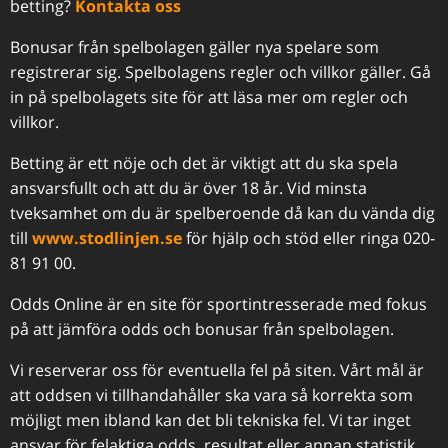
betting?
Kontakta oss
Bonusar från spelbolagen gäller nya spelare som
registrerar sig. Spelbolagens regler och villkor gäller. Gå
in på spelbolagets site för att läsa mer om regler och
villkor.
Betting är ett nöje och det är viktigt att du ska spela
ansvarsfullt och att du är över 18 år. Vid minsta
tveksamhet om du är spelberoende då kan du vända dig
till
www.stodlinjen.se
för hjälp och stöd eller ringa 020-
81 91 00.
Odds Online är en site för sportintresserade med fokus
på att jämföra odds och bonusar från spelbolagen.
Vi reserverar oss för eventuella fel på siten. Vårt mål är
att oddsen vi tillhandahåller ska vara så korrekta som
möjligt men ibland kan det bli tekniska fel. Vi tar inget
ansvar för felaktiga odds, resultat eller annan statistik.