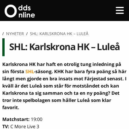
/
NYHETER
/
SHL: KARLSKRONA HK – LULEÅ
SHL: Karlskrona HK – Luleå
Karlskrona HK har haft en otrolig tung inledning på
sin första
SHL
-säsong. KHK har bara fyra poäng så här
långt men gjorde en bra insats mot Färjestad senast. I
kväll är det Luleå som står för motståndet och kan
Karlskrona ta sig samman och ta en ny poäng? Det
tror inte spelbolagen som håller Luleå som klar
favorit.
Matchstart:
19:00
TV:
C More Live 3