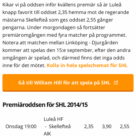
Kikar vi på oddsen inför kvällens premiär så är Luleå
knapp favorit till oddset 2,35 hemma mot de regerande
mästarna Skellefteå som ges oddset 2,55 gånger
pengarna. Under morgondagen så fortsätter
premiäromgången med fyra matcher på programmet.
Notera att matchen mellan Linköping - Djurgården
kommer att spelas den 15:e september, efter den andra
omgången är spelad, och därmed finns det inga odds
inne för det mötet.
Kolla in hela spelschemat för SHL
Gå till William Hill för att spela på SHL
Premiäroddsen för SHL 2014/15
Luleå HF
Onsdag 19:00
- Skellefteå
2,35
3,90
2,55
AIK