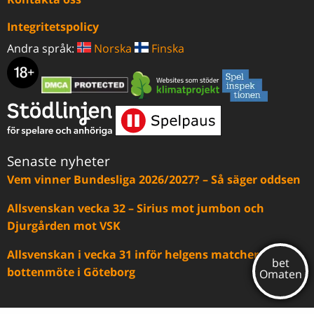
Integritetspolicy
Andra språk:
Norska
Finska
Senaste nyheter
Vem vinner Bundesliga 2026/2027? – Så säger oddsen
Allsvenskan vecka 32 – Sirius mot jumbon och
Djurgården mot VSK
Allsvenskan i vecka 31 inför helgens matcher –
bottenmöte i Göteborg