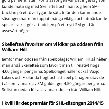
guld på meritlistan. Förra säsongen var det inget lag som
kunde mäta sig med Skellefteå och man tog hem SM-
bucklan på ett övertygande sätt. Inför den kommande
säsongen har man tappat många viktiga och utmärkande
spelare vilket gör att oddsen på ett nytt SM-guld är
avsevärt högre.
Skellefteå favoriter om vi kikar på oddsen från
William Hill
Jämför man oddsen från spelbolaget William Hill så håller
man ändå Skellefteå som favorit men till relativt höga
4,00 gånger pengarna. Spelbolaget håller också Växjö
Lakers och Frölunda högt och ett spel på någon utav de
två som vinnare av SM-guldet ger 4,50 gånger pengarna.
Se listan nedan för alla vinnaroddsen från William Hill.
I kväll är det premiär för SHL-säsongen 2014/15