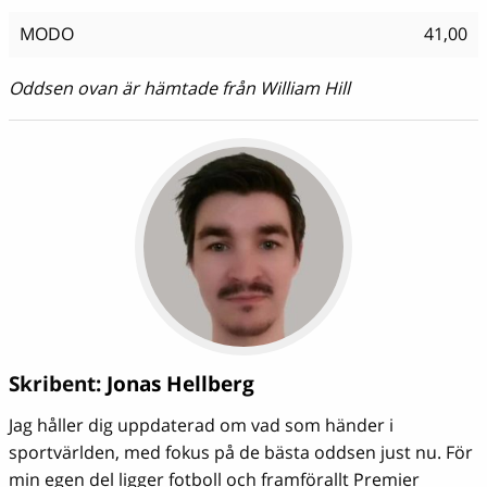
MODO
41,00
Oddsen ovan är hämtade från William Hill
Skribent:
Jonas Hellberg
Jag håller dig uppdaterad om vad som händer i
sportvärlden, med fokus på de bästa oddsen just nu. För
min egen del ligger fotboll och framförallt Premier