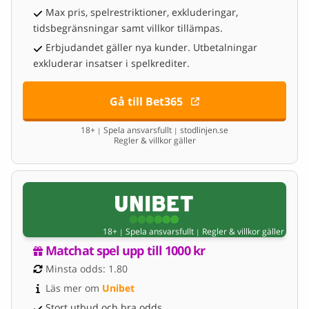
Max pris, spelrestriktioner, exkluderingar,
tidsbegränsningar samt villkor tillämpas.
Erbjudandet gäller nya kunder. Utbetalningar
exkluderar insatser i spelkrediter.
Gå till Bet365
18+
Spela ansvarsfullt
stodlinjen.se
|
|
Regler & villkor gäller
18+
Spela ansvarsfullt
Regler & villkor gäller
|
|
Matchat spel upp till 1000 kr
Minsta odds: 1.80
Läs mer om 
Unibet
Stort utbud och bra odds.