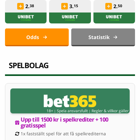
2.
3.
2.
38
15
50
Odds
Statistik
SPELBOLAG
18+
Spela ansvarsfullt
Regler & villkor gäller
|
|
Upp till 1500 kr i spelkrediter + 100 
gratisspel
1x fastställt spel för att få spelkrediterna