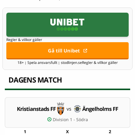
Regler & villkor gäller
Gå till Unibet
18+
Spela ansvarsfullt
stodlinjen.se
Regler & villkor gäller
|
|
DAGENS MATCH
Kristianstads FF
Ängelholms FF
vs
Division 1 - Södra