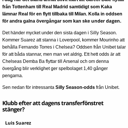
från Tottenham till Real Madrid samtidigt som Kaka
lämnar Real för en flytt tillbaka till Milan. Kolla in oddsen
under dagen.
för andra galna övergångar som kan ske
Det händer mycket under den sista dagen i Silly Season.
Kommer Suarez att stanna i Loverpool, kommer Mourinho att
behålla Fernando Torres i Chelsea? Oddsen från Unibet talar
för att båda stannar, men man vet aldrig. Ett hett odds är att
Chelseas Demba Ba flyttar till Arsenal och om denna
övergång blir verklighet ger spelbolaget 1,40 gånger
pengarna.
Sen nedan för intressanta
Silly Season-odds
från Unibet.
Klubb efter att dagens transferfönstret
stänger?
Luis Suarez