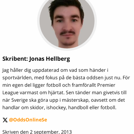
Skribent:
Jonas Hellberg
Jag håller dig uppdaterad om vad som händer i
sportvärlden, med fokus på de bästa oddsen just nu. För
min egen del ligger fotboll och framförallt Premier
League varmast om hjärtat. Sen tänder man givetvis till
när Sverige ska göra upp i mästerskap, oavsett om det
handlar om skidor, ishockey, handboll eller fotboll.
@OddsOnlineSe
twitter
Skriven den 2 september, 2013