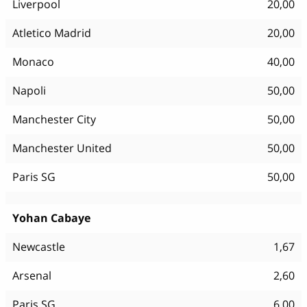
Liverpool
20,00
Atletico Madrid
20,00
Monaco
40,00
Napoli
50,00
Manchester City
50,00
Manchester United
50,00
Paris SG
50,00
Yohan Cabaye
Newcastle
1,67
Arsenal
2,60
Paris SG
6,00