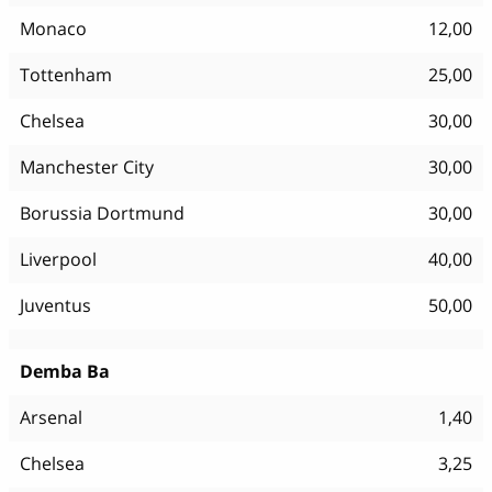
Monaco
12,00
Tottenham
25,00
Chelsea
30,00
Manchester City
30,00
Borussia Dortmund
30,00
Liverpool
40,00
Juventus
50,00
Demba Ba
Arsenal
1,40
Chelsea
3,25