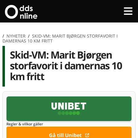
/
NYHETER
/
SKID-VM: MARIT BJØRGEN STORFAVORIT I
DAMERNAS 10 KM FRITT
Skid-VM: Marit Bjørgen
storfavorit i damernas 10
km fritt
Regler & villkor gäller
Gå till Unibet