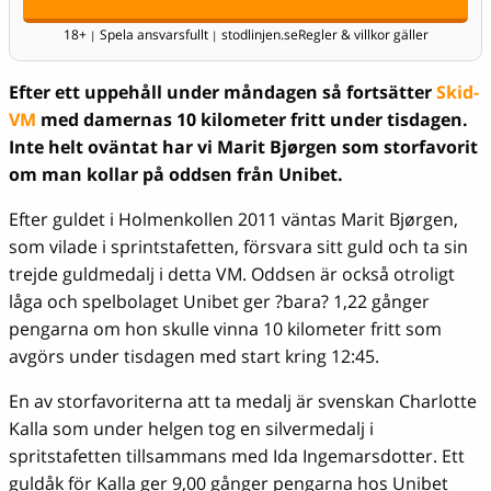
18+
Spela ansvarsfullt
stodlinjen.se
Regler & villkor gäller
|
|
Efter ett uppehåll under måndagen så fortsätter
Skid-
VM
med damernas 10 kilometer fritt under tisdagen.
Inte helt oväntat har vi Marit Bjørgen som storfavorit
om man kollar på oddsen från Unibet.
Efter guldet i Holmenkollen 2011 väntas Marit Bjørgen,
som vilade i sprintstafetten, försvara sitt guld och ta sin
trejde guldmedalj i detta VM. Oddsen är också otroligt
låga och spelbolaget Unibet ger ?bara? 1,22 gånger
pengarna om hon skulle vinna 10 kilometer fritt som
avgörs under tisdagen med start kring 12:45.
En av storfavoriterna att ta medalj är svenskan Charlotte
Kalla som under helgen tog en silvermedalj i
spritstafetten tillsammans med Ida Ingemarsdotter. Ett
guldåk för Kalla ger 9,00 gånger pengarna hos Unibet