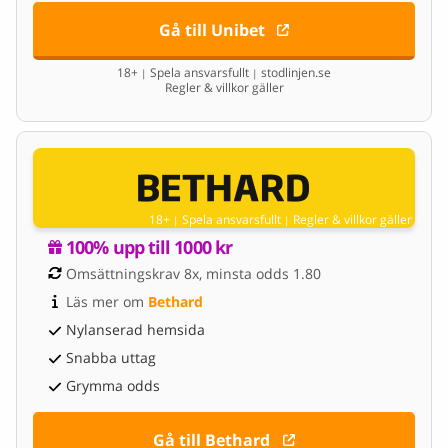
Gå till Unibet
18+
Spela ansvarsfullt
stodlinjen.se
|
|
Regler & villkor gäller
18+
Spela ansvarsfullt
Regler & villkor gäller
|
|
100% upp till 1000 kr
Omsättningskrav 8x, minsta odds 1.80
Läs mer om 
Bethard
Nylanserad hemsida
Snabba uttag
Grymma odds
Gå till Bethard