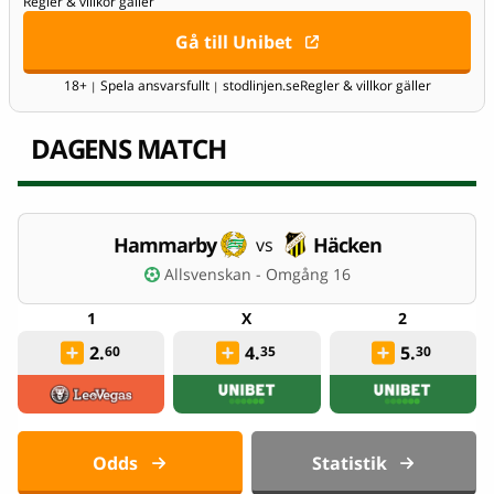
Regler & villkor gäller
Gå till Unibet
18+
Spela ansvarsfullt
stodlinjen.se
Regler & villkor gäller
|
|
DAGENS MATCH
Hammarby
Häcken
vs
Allsvenskan - Omgång 16
2.
4.
5.
60
35
30
Odds
Statistik