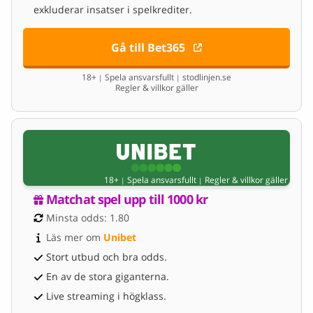
exkluderar insatser i spelkrediter.
Gå till Bet365
18+
Spela ansvarsfullt
stodlinjen.se
|
|
Regler & villkor gäller
18+
Spela ansvarsfullt
Regler & villkor gäller
|
|
Matchat spel upp till 1000 kr
Minsta odds: 1.80
Läs mer om 
Unibet
Stort utbud och bra odds.
En av de stora giganterna.
Live streaming i högklass.