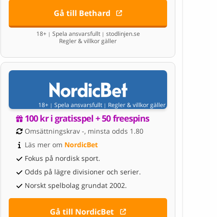
Gå till Bethard
18+
Spela ansvarsfullt
stodlinjen.se
|
|
Regler & villkor gäller
18+
Spela ansvarsfullt
Regler & villkor gäller
|
|
100 kr i gratisspel + 50 freespins
Omsättningskrav -, minsta odds 1.80
Läs mer om 
NordicBet
Fokus på nordisk sport.
Odds på lägre divisioner och serier.
Norskt spelbolag grundat 2002.
Gå till NordicBet