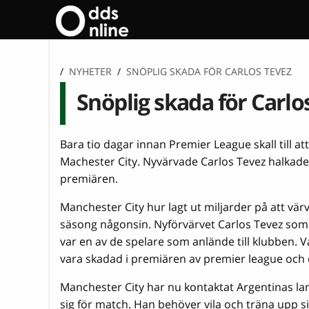
/
NYHETER
/
SNÖPLIG SKADA FÖR CARLOS TEVEZ
Snöplig skada för Carlo
Bara tio dagar innan Premier League skall till a
Machester City. Nyvärvade Carlos Tevez halkade 
premiären.
Manchester City hur lagt ut miljarder på att vär
säsong någonsin. Nyförvärvet Carlos Tevez so
var en av de spelare som anlände till klubben. V
vara skadad i premiären av premier league och d
Manchester City har nu kontaktat Argentinas land
sig för match. Han behöver vila och träna upp si