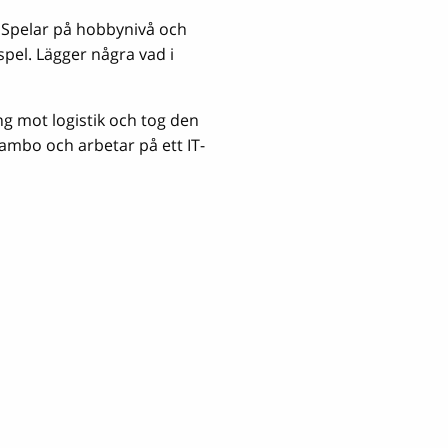
 Spelar på hobbynivå och
spel. Lägger några vad i
g mot logistik och tog den
sambo och arbetar på ett IT-