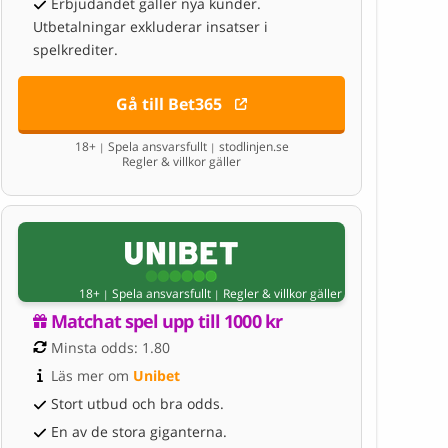
Erbjudandet gäller nya kunder.
Utbetalningar exkluderar insatser i
spelkrediter.
Gå till Bet365
18+
Spela ansvarsfullt
stodlinjen.se
|
|
Regler & villkor gäller
18+
Spela ansvarsfullt
Regler & villkor gäller
|
|
Matchat spel upp till 1000 kr
Minsta odds: 1.80
Läs mer om 
Unibet
Stort utbud och bra odds.
En av de stora giganterna.