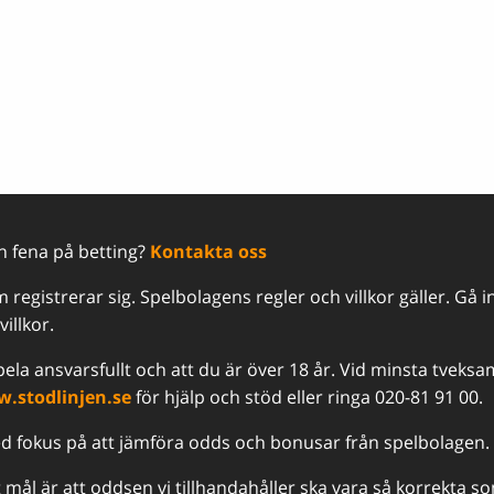
en fena på betting?
Kontakta oss
registrerar sig. Spelbolagens regler och villkor gäller. Gå i
illkor.
 spela ansvarsfullt och att du är över 18 år. Vid minsta tvek
.stodlinjen.se
för hjälp och stöd eller ringa 020-81 91 00.
ed fokus på att jämföra odds och bonusar från spelbolagen.
rt mål är att oddsen vi tillhandahåller ska vara så korrekta s