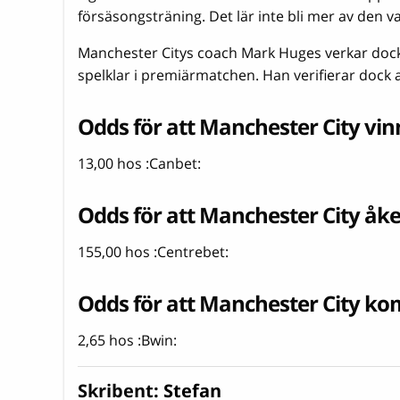
försäsongsträning. Det lär inte bli mer av den v
Manchester Citys coach Mark Huges verkar dock i
spelklar i premiärmatchen. Han verifierar dock at
Odds för att Manchester City vi
13,00 hos :Canbet:
Odds för att Manchester City åk
155,00 hos :Centrebet:
Odds för att Manchester City ko
2,65 hos :Bwin:
Skribent:
Stefan