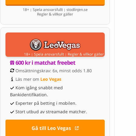
18+
Spela ansvarsfullt
stodlinjen.se
|
|
Regler & villkor gäller
18+
Spela ansvarsfullt
Regler & villkor gäller
|
|
600 kr i matchat freebet
Omsättningskrav: 6x, minst odds 1.80
Läs mer om 
Leo Vegas
Kom igång snabbt med
Bankidentifikation.
Experter på betting i mobilen.
Stort utbud av streamade matcher.
Gå till Leo Vegas