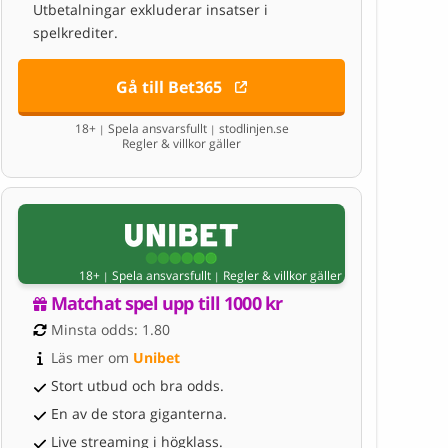
Utbetalningar exkluderar insatser i
spelkrediter.
Gå till Bet365
18+
Spela ansvarsfullt
stodlinjen.se
|
|
Regler & villkor gäller
18+
Spela ansvarsfullt
Regler & villkor gäller
|
|
Matchat spel upp till 1000 kr
Minsta odds: 1.80
Läs mer om 
Unibet
Stort utbud och bra odds.
En av de stora giganterna.
Live streaming i högklass.