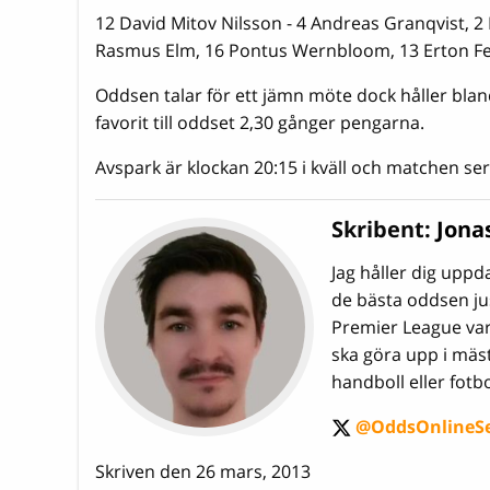
12 David Mitov Nilsson - 4 Andreas Granqvist, 2 
Rasmus Elm, 16 Pontus Wernbloom, 13 Erton Fej
Oddsen talar för ett jämn möte dock håller bla
favorit till oddset 2,30 gånger pengarna.
Avspark är klockan 20:15 i kväll och matchen ser 
Skribent:
Jona
Jag håller dig upp
de bästa oddsen jus
Premier League varm
ska göra upp i mäs
handboll eller fotbo
@OddsOnlineS
twitter
Skriven den 26 mars, 2013