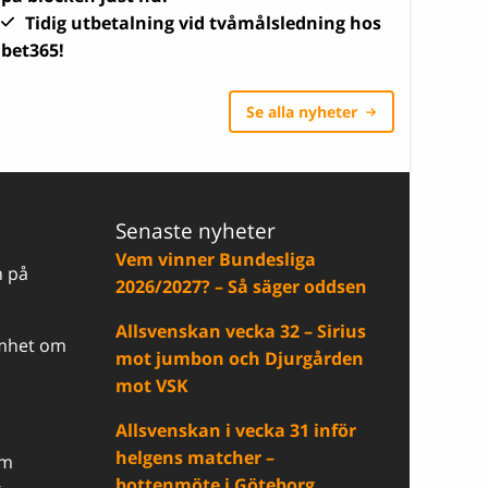
Tidig utbetalning vid tvåmålsledning hos
bet365!
Se alla nyheter
Senaste nyheter
Vem vinner Bundesliga
n på
2026/2027? – Så säger oddsen
Allsvenskan vecka 32 – Sirius
samhet om
mot jumbon och Djurgården
mot VSK
Allsvenskan i vecka 31 inför
helgens matcher –
om
bottenmöte i Göteborg