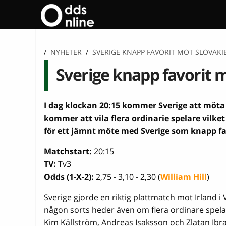
/
NYHETER
/
SVERIGE KNAPP FAVORIT MOT SLOVAKI
Sverige knapp favorit 
I dag klockan 20:15 kommer Sverige att möta
kommer att vila flera ordinarie spelare vilke
för ett jämnt möte med Sverige som knapp fa
Matchstart:
20:15
TV:
Tv3
Odds (1-X-2):
2,75 - 3,10 - 2,30 (
William Hill
)
Sverige gjorde en riktig plattmatch mot Irland i
någon sorts heder även om flera ordinare spel
Kim Källström, Andreas Isaksson och Zlatan Ibr