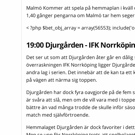
Malmö Kommer att spela på hemmaplan i kväll oc
1,40 gånger pengarna om Malmö tar hem seger
< ?php $bet_obj_array = array(56553); include(
19:00 Djurgården - IFK Norrköpi
Det ser ut som att Djurgården åter går en dålig 
överraskningen IFK Norrköping ligger Djurgårde
andra lag i serien. Det innebär att de kan ta et
på vägen att närma sig toppen.
Djurgården har dock fyra oavgjorde på de fem se
är svåra att slå, men om de vill vara med i top
bättre än vad många trodde de skulle inför säs
match med självförtroende.
Hemmalaget Djurgården är dock favoriter i detta
Men se upp för Norrköping trots att spelbolage