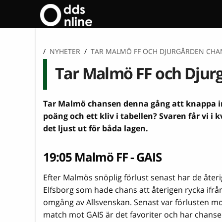
/
NYHETER
/
TAR MALMÖ FF OCH DJURGÅRDEN CHAN
Tar Malmö FF och Djurg
Tar Malmö chansen denna gång att knappa in 
poäng och ett kliv i tabellen? Svaren får vi i
det ljust ut för båda lagen.
19:05 Malmö FF - GAIS
Efter Malmös snöplig förlust senast har de återi
Elfsborg som hade chans att återigen rycka ifrå
omgång av Allsvenskan. Senast var förlusten mot
match mot GAIS är det favoriter och har chans