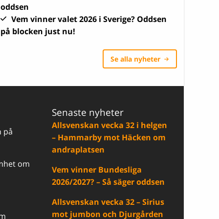
oddsen
Vem vinner valet 2026 i Sverige? Oddsen
på blocken just nu!
Se alla nyheter
Senaste nyheter
Allsvenskan vecka 32 i helgen
n på
– Hammarby mot Häcken om
andraplatsen
samhet om
Vem vinner Bundesliga
2026/2027? – Så säger oddsen
Allsvenskan vecka 32 – Sirius
mot jumbon och Djurgården
om