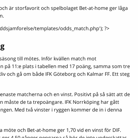
h är storfavorit och spelbolaget Bet-at-home ger låga
n.
'oddsjamforelse/templates/odds_match.php'); ?>
ng
säsong till mötes. Inför kvällen match mot
n på 11:e plats i tabellen med 17 poäng, samma som tre
t kliv och gå om både IFK Göteborg och Kalmar FF. Ett steg
naste matcherna och en vinst. Positivt på så sätt att de
pen måste de ta trepoängare. IFK Norrköping har gått
ongen. Med två vinster i ryggen kommer de in i denna
 möte och Bet-at-home ger 1,70 vid en vinst för DIF.
t ger 4,50 gånger pengarna så bör de inte underskattas.