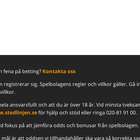
en fena på betting?
Kontakta oss
registrerar sig. Spelbolagens regler och villkor gäller. Gå i
illkor.
 spela ansvarsfullt och att du är över 18 år. Vid minsta tvek
.stodlinjen.se
för hjälp och stöd eller ringa 020-81 91 00.
ed fokus på att jämföra odds och bonusar från spelbolagen.
rt mål är att oddsen vi tillhandahåller ska vara så korrekta s