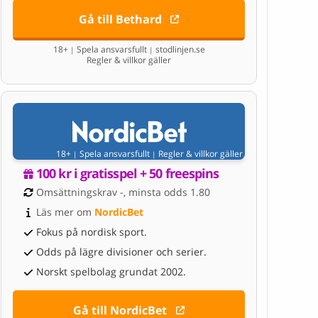
Gå till Bethard
18+
Spela ansvarsfullt
stodlinjen.se
|
|
Regler & villkor gäller
18+
Spela ansvarsfullt
Regler & villkor gäller
|
|
100 kr i gratisspel + 50 freespins
Omsättningskrav -, minsta odds 1.80
Läs mer om 
NordicBet
Fokus på nordisk sport.
Odds på lägre divisioner och serier.
Norskt spelbolag grundat 2002.
Gå till NordicBet