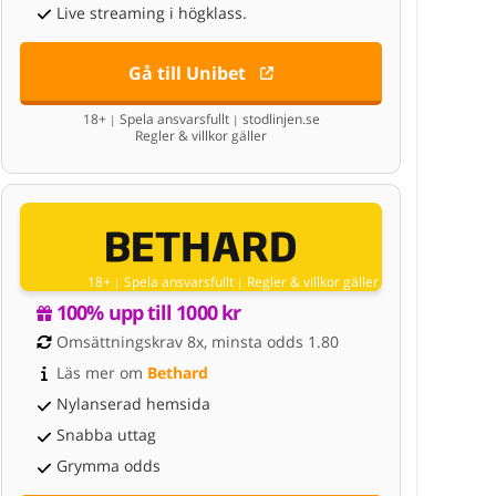
Live streaming i högklass.
Gå till Unibet
18+
Spela ansvarsfullt
stodlinjen.se
|
|
Regler & villkor gäller
18+
Spela ansvarsfullt
Regler & villkor gäller
|
|
100% upp till 1000 kr
Omsättningskrav 8x, minsta odds 1.80
Läs mer om 
Bethard
Nylanserad hemsida
Snabba uttag
Grymma odds