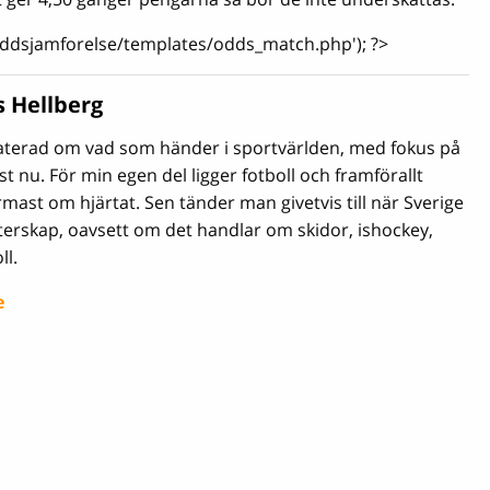
'oddsjamforelse/templates/odds_match.php'); ?>
s Hellberg
daterad om vad som händer i sportvärlden, med fokus på
t nu. För min egen del ligger fotboll och framförallt
ast om hjärtat. Sen tänder man givetvis till när Sverige
terskap, oavsett om det handlar om skidor, ishockey,
ll.
e