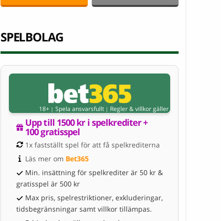
SPELBOLAG
18+
Spela ansvarsfullt
Regler & villkor gäller
|
|
Upp till 1500 kr i spelkrediter + 
100 gratisspel
1x fastställt spel för att få spelkrediterna
Läs mer om 
Bet365
Min. insättning för spelkrediter är 50 kr &
gratisspel är 500 kr
Max pris, spelrestriktioner, exkluderingar,
tidsbegränsningar samt villkor tillämpas.