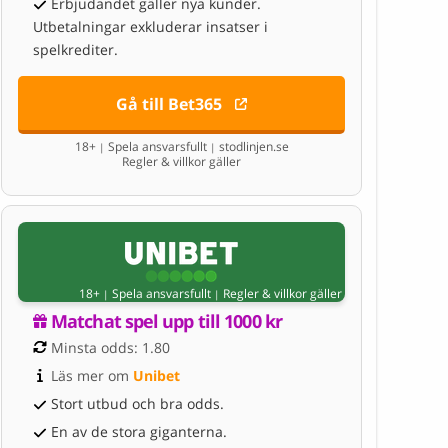
Erbjudandet gäller nya kunder.
Utbetalningar exkluderar insatser i
spelkrediter.
Gå till Bet365
18+
Spela ansvarsfullt
stodlinjen.se
|
|
Regler & villkor gäller
18+
Spela ansvarsfullt
Regler & villkor gäller
|
|
Matchat spel upp till 1000 kr
Minsta odds: 1.80
Läs mer om 
Unibet
Stort utbud och bra odds.
En av de stora giganterna.