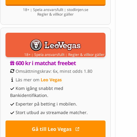
18+
Spela ansvarsfullt
stodlinjen.se
|
|
Regler & villkor gäller
18+
Spela ansvarsfullt
Regler & villkor gäller
|
|
600 kr i matchat freebet
Omsättningskrav: 6x, minst odds 1.80
Läs mer om 
Leo Vegas
Kom igång snabbt med
Bankidentifikation.
Experter på betting i mobilen.
Stort utbud av streamade matcher.
Gå till Leo Vegas