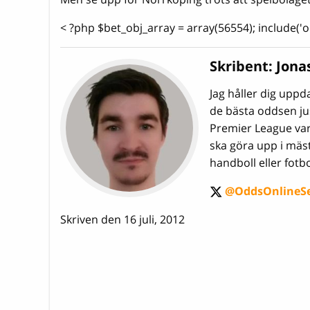
< ?php $bet_obj_array = array(56554); include(
Skribent:
Jona
Jag håller dig upp
de bästa oddsen jus
Premier League varm
ska göra upp i mäs
handboll eller fotbo
@OddsOnlineS
twitter
Skriven den 16 juli, 2012