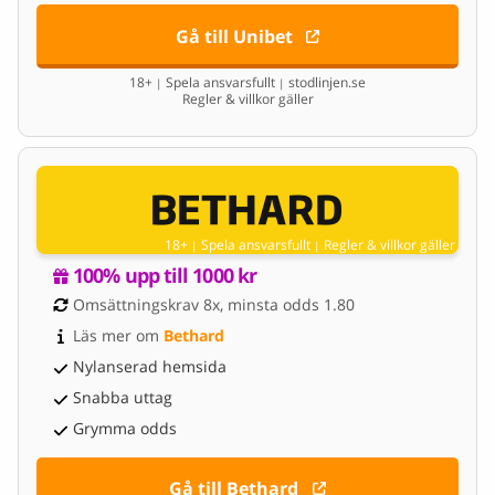
Gå till Unibet
18+
Spela ansvarsfullt
stodlinjen.se
|
|
Regler & villkor gäller
18+
Spela ansvarsfullt
Regler & villkor gäller
|
|
100% upp till 1000 kr
Omsättningskrav 8x, minsta odds 1.80
Läs mer om 
Bethard
Nylanserad hemsida
Snabba uttag
Grymma odds
Gå till Bethard