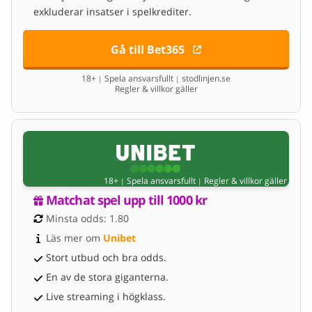
exkluderar insatser i spelkrediter.
Gå till Bet365
18+
Spela ansvarsfullt
stodlinjen.se
|
|
Regler & villkor gäller
18+
Spela ansvarsfullt
Regler & villkor gäller
|
|
Matchat spel upp till 1000 kr
Minsta odds: 1.80
Läs mer om 
Unibet
Stort utbud och bra odds.
En av de stora giganterna.
Live streaming i högklass.