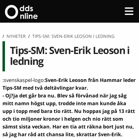
/
NYHETER
/
TIPS-SM: SVEN-ERIK LEOSON I LEDNING
Tips-SM: Sven-Erik Leoson i
ledning
:svenskaspel-logo:
Sven-Erik Leoson från Hammar leder
Tips-SM med två deltävlingar kvar.
- Oj?ja det går bra nu. Blev så förvånad när jag såg
mitt namn högst upp, trodde inte man kunde åka
upp i topp med bara tio rätt. Nu hoppas jag på 13 rätt
och tio miljoner kronor i helgen och nio rätt som
sämst sista veckan. Har en tia att räkna bort just nu,
så jag har råd att chansa lite, skrattar Sven-Erik.