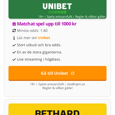
18+
Spela ansvarsfullt
Regler & villkor gäller
|
|
Matchat spel upp till 1000 kr
Minsta odds: 1.80
Läs mer om 
Unibet
Stort utbud och bra odds.
En av de stora giganterna.
Live streaming i högklass.
Gå till Unibet
18+
Spela ansvarsfullt
stodlinjen.se
|
|
Regler & villkor gäller