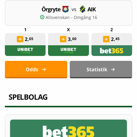
Örgryte
AIK
vs
Allsvenskan - Omgång 16
2.
3.
2.
65
60
45
Odds
Statistik
SPELBOLAG