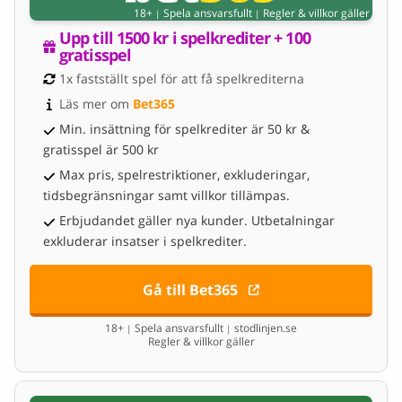
18+
Spela ansvarsfullt
Regler & villkor gäller
|
|
Upp till 1500 kr i spelkrediter + 100 
gratisspel
1x fastställt spel för att få spelkrediterna
Läs mer om 
Bet365
Min. insättning för spelkrediter är 50 kr &
gratisspel är 500 kr
Max pris, spelrestriktioner, exkluderingar,
tidsbegränsningar samt villkor tillämpas.
Erbjudandet gäller nya kunder. Utbetalningar
exkluderar insatser i spelkrediter.
Gå till Bet365
18+
Spela ansvarsfullt
stodlinjen.se
|
|
Regler & villkor gäller