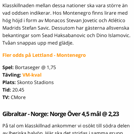
Klasskillnaden mellan dessa nationer ska vara större än
vad oddsen indikerar. Hos Montenegro finns lirare med
hög höjd i form av Monacos Stevan Jovetic och Atlético
Madrids Stefan Savic. Dessutom har gästerna allsvenska
bekantingar som Sead Haksabanovic och Dino Islamovic.
Tvåan snappas upp med glädje.
Fler odds på Lettland - Montenegro
Spel:
Bortaseger @ 1,75
Tävling:
VM-kval
Plats:
Skonto Stadions
Tid:
20.45
TV:
CMore
Gibraltar - Norge: Norge Över 4,5 mål @ 2,23
På tal om klasskillnad ankommer vi osökt till södra delen
av Iberiska halvön. Här ska det stridas i samma grupp