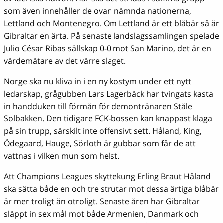
som även innehåller de ovan nämnda nationerna,
Lettland och Montenegro. Om Lettland är ett blåbär så är
Gibraltar en ärta. På senaste landslagssamlingen spelade
Julio César Ribas sällskap 0-0 mot San Marino, det är en
värdemätare av det värre slaget.
Norge ska nu kliva in i en ny kostym under ett nytt
ledarskap, grågubben Lars Lagerbäck har tvingats kasta
in handduken till förmån för demontränaren Ståle
Solbakken. Den tidigare FCK-bossen kan knappast klaga
på sin trupp, särskilt inte offensivt sett. Håland, King,
Ödegaard, Hauge, Sörloth är gubbar som får de att
vattnas i vilken mun som helst.
Att Champions Leagues skyttekung Erling Braut Håland
ska sätta både en och tre strutar mot dessa ärtiga blåbär
är mer troligt än otroligt. Senaste åren har Gibraltar
släppt in sex mål mot både Armenien, Danmark och