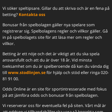
Vi söker speltipsare. Gillar du att skriva och är en fena på
betting?
Kontakta oss
Bonusar från spelbolagen gäller nya spelare som
registrerar sig. Spelbolagens regler och villkor gäller. Gå
in på spelbolagets site för att läsa mer om regler och
villkor.
Betting är ett nöje och det är viktigt att du ska spela
ansvarsfullt och att du är över 18 år. Vid minsta
tveksamhet om du är spelberoende då kan du vända dig
till
www.stodlinjen.se
för hjälp och stöd eller ringa 020-
81 91 00.
Odds Online är en site för sportintresserade med fokus
på att jämföra odds och bonusar från spelbolagen.
Vi reserverar oss för eventuella fel på siten. Vårt mål är
att oddsen vi tillhandahåller ska vara så korrekta som