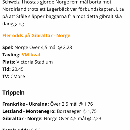
Schweiz. I höstas gjorde Norge fem mål borta mot
Nordirland trots att Lagerbäck var förbundskapten. Lita
på att Ståle släpper baggarna fria mot detta gibraltiska
dänggäng.
Fler odds på Gibraltar - Norge
Spel:
Norge Över 4,5 mål @ 2,23
Tävling:
VM-kval
Plats:
Victoria Stadium
Tid:
20.45
TV:
CMore
Trippeln
Frankrike - Ukraina:
Över 2,5 mål @ 1,76
Lettland - Montenegro:
Bortaseger @ 1,75
Gibraltar - Norge:
Norge Över 4,5 mål @ 2,23