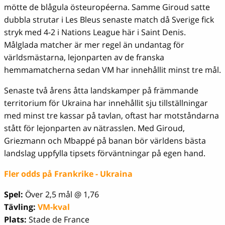
mötte de blågula östeuropéerna. Samme Giroud satte
dubbla strutar i Les Bleus senaste match då Sverige fick
stryk med 4-2 i Nations League här i Saint Denis.
Målglada matcher är mer regel än undantag för
världsmästarna, lejonparten av de franska
hemmamatcherna sedan VM har innehållit minst tre mål.
Senaste två årens åtta landskamper på främmande
territorium för Ukraina har innehållit sju tillställningar
med minst tre kassar på tavlan, oftast har motståndarna
stått för lejonparten av nätrasslen. Med Giroud,
Griezmann och Mbappé på banan bör världens bästa
landslag uppfylla tipsets förväntningar på egen hand.
Fler odds på Frankrike - Ukraina
Spel:
Över 2,5 mål @ 1,76
Tävling:
VM-kval
Plats:
Stade de France