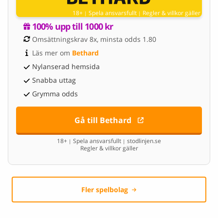
18+
Spela ansvarsfullt
Regler & villkor gäller
|
|
100% upp till 1000 kr
Omsättningskrav 8x, minsta odds 1.80
Läs mer om 
Bethard
Nylanserad hemsida
Snabba uttag
Grymma odds
Gå till Bethard
18+
Spela ansvarsfullt
stodlinjen.se
|
|
Regler & villkor gäller
Fler spelbolag