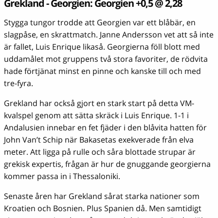
Grekland - Georgien: Georgien +0,5 @ 2,28
Stygga tungor trodde att Georgien var ett blåbär, en
slagpåse, en skrattmatch. Janne Andersson vet att så inte
är fallet, Luis Enrique likaså. Georgierna föll blott med
uddamålet mot gruppens två stora favoriter, de rödvita
hade förtjänat minst en pinne och kanske till och med
tre-fyra.
Grekland har också gjort en stark start på detta VM-
kvalspel genom att sätta skräck i Luis Enrique. 1-1 i
Andalusien innebar en fet fjäder i den blåvita hatten för
John Van’t Schip när Bakasetas exekverade från elva
meter. Att ligga på rulle och såra blottade strupar är
grekisk expertis, frågan är hur de gnuggande georgierna
kommer passa in i Thessaloniki.
Senaste åren har Grekland sårat starka nationer som
Kroatien och Bosnien. Plus Spanien då. Men samtidigt