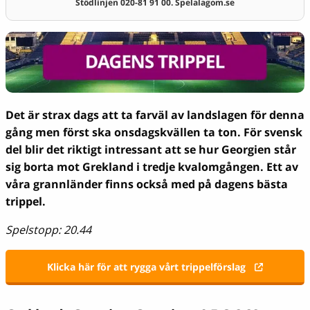
Stödlinjen 020-81 91 00. Spelalagom.se
Det är strax dags att ta farväl av landslagen för denna
gång men först ska onsdagskvällen ta ton. För svensk
del blir det riktigt intressant att se hur Georgien står
sig borta mot Grekland i tredje kvalomgången. Ett av
våra grannländer finns också med på dagens bästa
trippel.
Spelstopp: 20.44
Klicka här för att rygga vårt trippelförslag