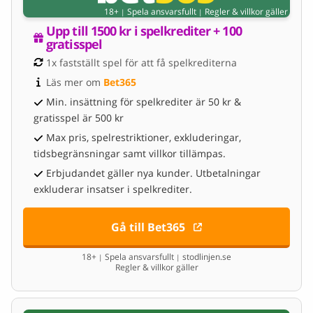
18+
Spela ansvarsfullt
Regler & villkor gäller
|
|
Upp till 1500 kr i spelkrediter + 100 
gratisspel
1x fastställt spel för att få spelkrediterna
Läs mer om 
Bet365
Min. insättning för spelkrediter är 50 kr &
gratisspel är 500 kr
Max pris, spelrestriktioner, exkluderingar,
tidsbegränsningar samt villkor tillämpas.
Erbjudandet gäller nya kunder. Utbetalningar
exkluderar insatser i spelkrediter.
Gå till Bet365
18+
Spela ansvarsfullt
stodlinjen.se
|
|
Regler & villkor gäller