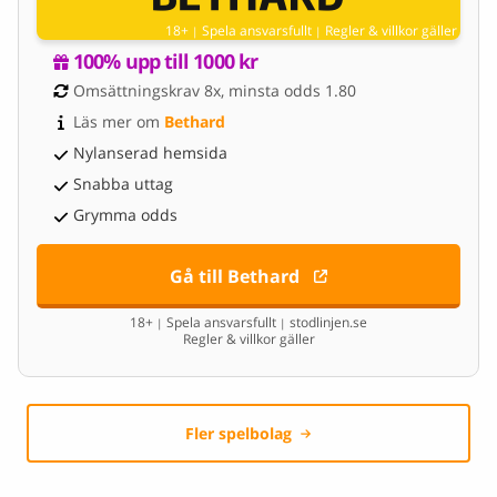
18+
Spela ansvarsfullt
Regler & villkor gäller
|
|
100% upp till 1000 kr
Omsättningskrav 8x, minsta odds 1.80
Läs mer om 
Bethard
Nylanserad hemsida
Snabba uttag
Grymma odds
Gå till Bethard
18+
Spela ansvarsfullt
stodlinjen.se
|
|
Regler & villkor gäller
Fler spelbolag