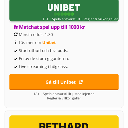
18+
Spela ansvarsfullt
Regler & villkor gäller
|
|
Matchat spel upp till 1000 kr
Minsta odds: 1.80
Läs mer om 
Unibet
Stort utbud och bra odds.
En av de stora giganterna.
Live streaming i högklass.
Gå till Unibet
18+
Spela ansvarsfullt
stodlinjen.se
|
|
Regler & villkor gäller