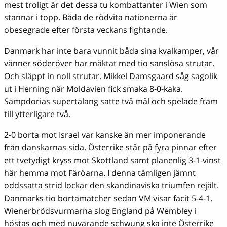
mest troligt är det dessa tu kombattanter i Wien som
stannar i topp. Båda de rödvita nationerna är
obesegrade efter första veckans fightande.
Danmark har inte bara vunnit båda sina kvalkamper, vår
vänner söderöver har mäktat med tio sanslösa strutar.
Och släppt in noll strutar. Mikkel Damsgaard såg sagolik
ut i Herning när Moldavien fick smaka 8-0-kaka.
Sampdorias supertalang satte två mål och spelade fram
till ytterligare två.
2-0 borta mot Israel var kanske än mer imponerande
från danskarnas sida. Österrike står på fyra pinnar efter
ett tvetydigt kryss mot Skottland samt planenlig 3-1-vinst
här hemma mot Färöarna. I denna tämligen jämnt
oddssatta strid lockar den skandinaviska triumfen rejält.
Danmarks tio bortamatcher sedan VM visar facit 5-4-1.
Wienerbrödsvurmarna slog England på Wembley i
höstas och med nuvarande schwung ska inte Österrike