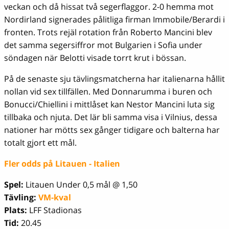
veckan och då hissat två segerflaggor. 2-0 hemma mot
Nordirland signerades pålitliga firman Immobile/Berardi i
fronten. Trots rejäl rotation från Roberto Mancini blev
det samma segersiffror mot Bulgarien i Sofia under
söndagen när Belotti visade torrt krut i bössan.
På de senaste sju tävlingsmatcherna har italienarna hållit
nollan vid sex tillfällen. Med Donnarumma i buren och
Bonucci/Chiellini i mittlåset kan Nestor Mancini luta sig
tillbaka och njuta. Det lär bli samma visa i Vilnius, dessa
nationer har mötts sex gånger tidigare och balterna har
totalt gjort ett mål.
Fler odds på Litauen - Italien
Spel:
Litauen Under 0,5 mål @ 1,50
Tävling:
VM-kval
Plats:
LFF Stadionas
Tid:
20.45