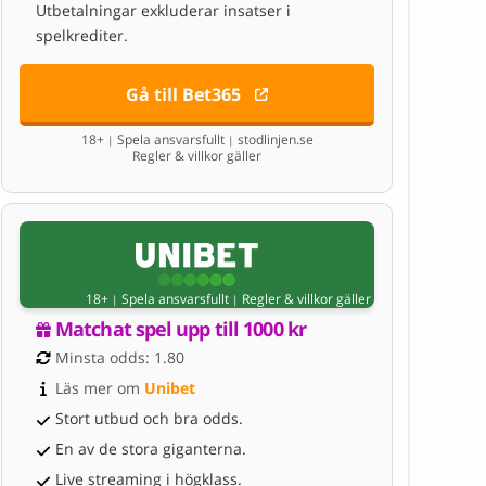
Utbetalningar exkluderar insatser i
spelkrediter.
Gå till Bet365
18+
Spela ansvarsfullt
stodlinjen.se
|
|
Regler & villkor gäller
18+
Spela ansvarsfullt
Regler & villkor gäller
|
|
Matchat spel upp till 1000 kr
Minsta odds: 1.80
Läs mer om 
Unibet
Stort utbud och bra odds.
En av de stora giganterna.
Live streaming i högklass.