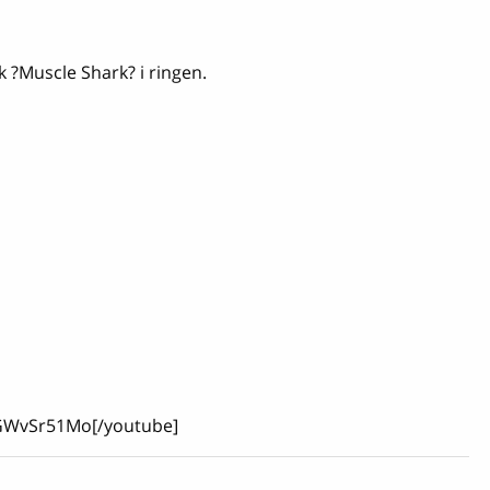
 ?Muscle Shark? i ringen.
GWvSr51Mo[/youtube]