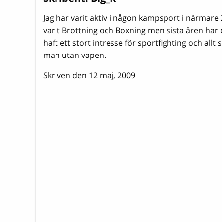
Jag har varit aktiv i någon kampsport i närmare 2
varit Brottning och Boxning men sista åren har d
haft ett stort intresse för sportfighting och a
man utan vapen.
Skriven den 12 maj, 2009