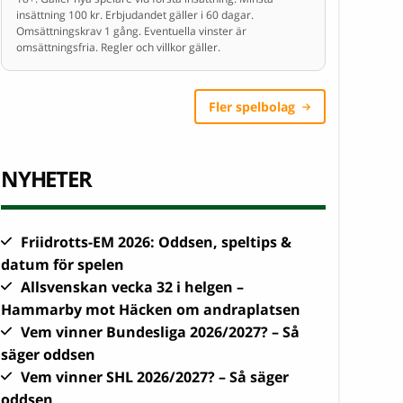
insättning 100 kr. Erbjudandet gäller i 60 dagar.
Omsättningskrav 1 gång. Eventuella vinster är
omsättningsfria. Regler och villkor gäller.
Fler spelbolag
NYHETER
Friidrotts-EM 2026: Oddsen, speltips &
datum för spelen
Allsvenskan vecka 32 i helgen –
Hammarby mot Häcken om andraplatsen
Vem vinner Bundesliga 2026/2027? – Så
säger oddsen
Vem vinner SHL 2026/2027? – Så säger
oddsen