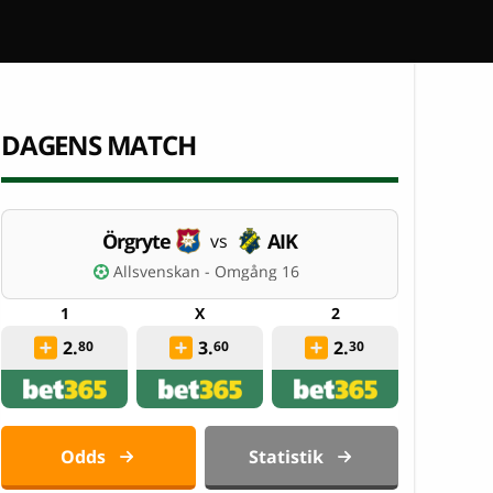
DAGENS MATCH
Örgryte
AIK
vs
Allsvenskan - Omgång 16
2.
3.
2.
80
60
30
Odds
Statistik