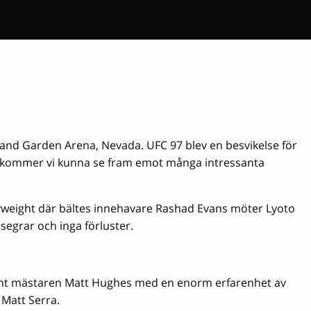
and Garden Arena, Nevada. UFC 97 blev en besvikelse för
 kommer vi kunna se fram emot många intressanta
avyweight där bältes innehavare Rashad Evans möter Lyoto
grar och inga förluster.
ight mästaren Matt Hughes med en enorm erfarenhet av
Matt Serra.