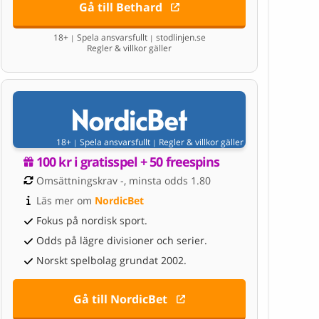
Gå till Bethard
18+
Spela ansvarsfullt
stodlinjen.se
|
|
Regler & villkor gäller
18+
Spela ansvarsfullt
Regler & villkor gäller
|
|
100 kr i gratisspel + 50 freespins
Omsättningskrav -, minsta odds 1.80
Läs mer om 
NordicBet
Fokus på nordisk sport.
Odds på lägre divisioner och serier.
Norskt spelbolag grundat 2002.
Gå till NordicBet