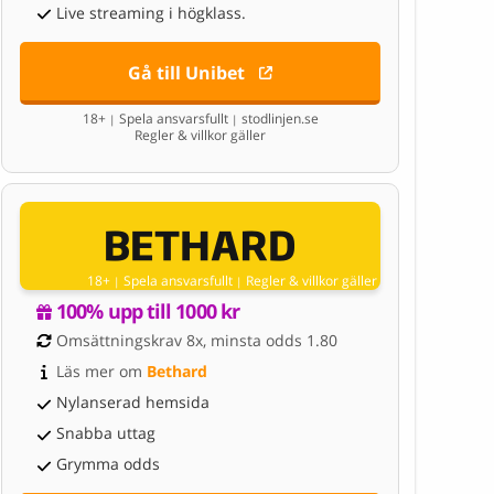
Live streaming i högklass.
Gå till Unibet
18+
Spela ansvarsfullt
stodlinjen.se
|
|
Regler & villkor gäller
18+
Spela ansvarsfullt
Regler & villkor gäller
|
|
100% upp till 1000 kr
Omsättningskrav 8x, minsta odds 1.80
Läs mer om 
Bethard
Nylanserad hemsida
Snabba uttag
Grymma odds