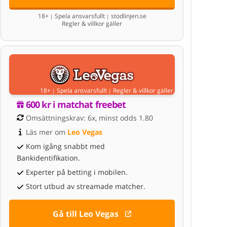
18+
Spela ansvarsfullt
stodlinjen.se
|
|
Regler & villkor gäller
18+
Spela ansvarsfullt
Regler & villkor gäller
|
|
600 kr i matchat freebet
Omsättningskrav: 6x, minst odds 1.80
Läs mer om 
Leo Vegas
Kom igång snabbt med
Bankidentifikation.
Experter på betting i mobilen.
Stort utbud av streamade matcher.
Gå till Leo Vegas