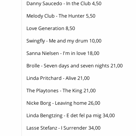
Danny Saucedo - In the Club 4,50
Melody Club - The Hunter 5,50
Love Generation 8,50
Swingfly - Me and my drum 10,00
Sanna Nielsen - I'm in love 18,00
Brolle - Seven days and seven nights 21,00
Linda Pritchard - Alive 21,00
The Playtones - The King 21,00
Nicke Borg - Leaving home 26,00
Linda Bengtzing - E det fel pa mig 34,00
Lasse Stefanz - I Surrender 34,00