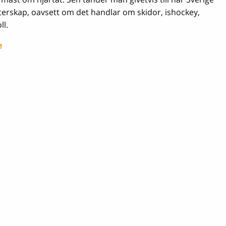
terskap, oavsett om det handlar om skidor, ishockey,
ll.
e