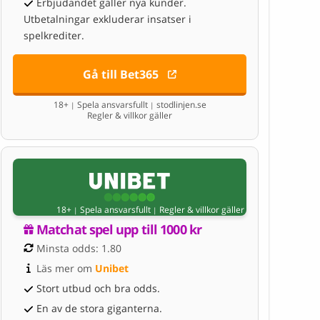
Erbjudandet gäller nya kunder.
Utbetalningar exkluderar insatser i
spelkrediter.
Gå till Bet365
18+
Spela ansvarsfullt
stodlinjen.se
|
|
Regler & villkor gäller
18+
Spela ansvarsfullt
Regler & villkor gäller
|
|
Matchat spel upp till 1000 kr
Minsta odds: 1.80
Läs mer om 
Unibet
Stort utbud och bra odds.
En av de stora giganterna.