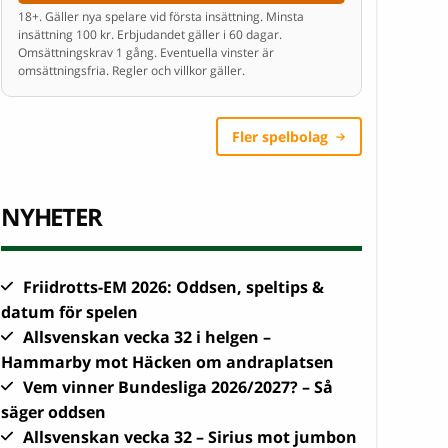
18+. Gäller nya spelare vid första insättning. Minsta
insättning 100 kr. Erbjudandet gäller i 60 dagar.
Omsättningskrav 1 gång. Eventuella vinster är
omsättningsfria. Regler och villkor gäller.
Fler spelbolag
NYHETER
Friidrotts-EM 2026: Oddsen, speltips &
datum för spelen
Allsvenskan vecka 32 i helgen –
Hammarby mot Häcken om andraplatsen
Vem vinner Bundesliga 2026/2027? – Så
säger oddsen
Allsvenskan vecka 32 – Sirius mot jumbon