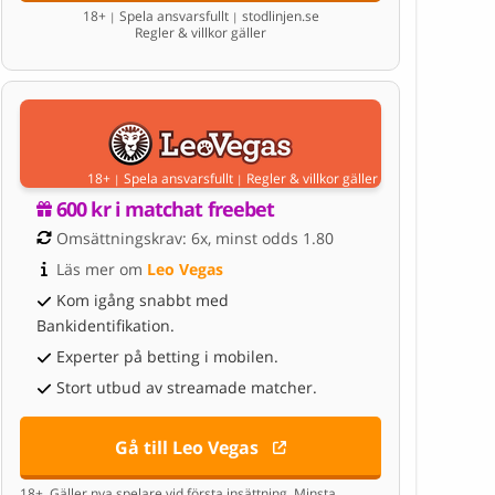
18+
Spela ansvarsfullt
stodlinjen.se
|
|
Regler & villkor gäller
18+
Spela ansvarsfullt
Regler & villkor gäller
|
|
600 kr i matchat freebet
Omsättningskrav: 6x, minst odds 1.80
Läs mer om 
Leo Vegas
Kom igång snabbt med
Bankidentifikation.
Experter på betting i mobilen.
Stort utbud av streamade matcher.
Gå till Leo Vegas
18+. Gäller nya spelare vid första insättning. Minsta