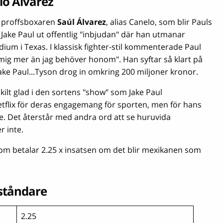
lo Álvarez
a proffsboxaren
Saúl Álvarez
, alias Canelo, som blir Pauls
Jake Paul ut offentlig "inbjudan" där han utmanar
ium i Texas. I klassisk fighter-stil kommenterade Paul
g mer än jag behöver honom". Han syftar så klart på
ake Paul...Tyson drog in omkring 200 miljoner kronor.
skilt glad i den sortens "show" som Jake Paul
etflix för deras engagemang för sporten, men för hans
se. Det återstår med andra ord att se huruvida
r inte.
som betalar 2.25 x insatsen om det blir mexikanen som
ståndare
2.25