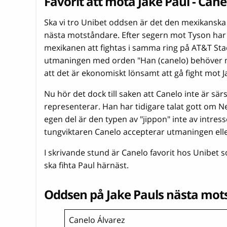
Favorit att möta Jake Paul - Cane
Ska vi tro Unibet oddsen är det den mexikansk
nästa motståndare. Efter segern mot Tyson har 
mexikanen att fightas i samma ring på AT&T Stad
utmaningen med orden "Han (canelo) behöver mi
att det är ekonomiskt lönsamt att gå fight mot J
Nu hör det dock till saken att Canelo inte är sär
representerar. Han har tidigare talat gott om N
egen del är den typen av "jippon" inte av intres
tungviktaren Canelo accepterar utmaningen elle
I skrivande stund är Canelo favorit hos Unibet 
ska fihta Paul härnäst.
Oddsen på Jake Pauls nästa mot
Canelo Álvarez