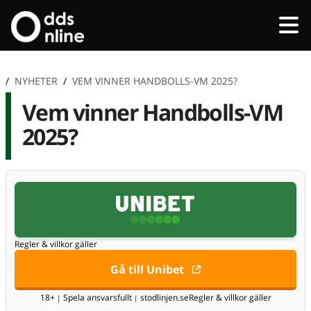
/
NYHETER
/
VEM VINNER HANDBOLLS-VM 2025?
Vem vinner Handbolls-VM
2025?
Regler & villkor gäller
Gå till Unibet
18+
Spela ansvarsfullt
stodlinjen.se
Regler & villkor gäller
|
|