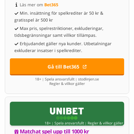
Läs mer om 
Bet365
Min. insättning för spelkrediter är 50 kr &
gratisspel är 500 kr
Max pris, spelrestriktioner, exkluderingar,
tidsbegränsningar samt villkor tillämpas.
Erbjudandet gäller nya kunder. Utbetalningar
exkluderar insatser i spelkrediter.
Gå till Bet365
18+
Spela ansvarsfullt
stodlinjen.se
|
|
Regler & villkor gäller
18+
Spela ansvarsfullt
Regler & villkor gäller
|
|
Matchat spel upp till 1000 kr