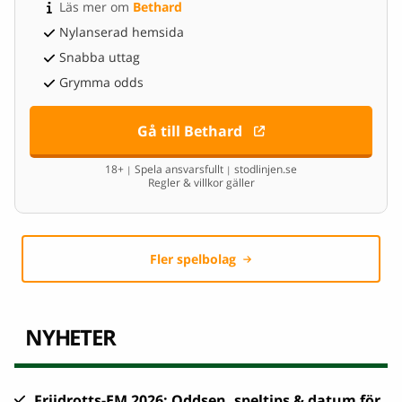
Läs mer om 
Bethard
Nylanserad hemsida
Snabba uttag
Grymma odds
Gå till Bethard
18+
Spela ansvarsfullt
stodlinjen.se
|
|
Regler & villkor gäller
Fler spelbolag
NYHETER
Friidrotts-EM 2026: Oddsen, speltips & datum för