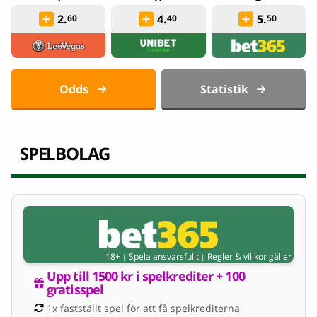
2.
4.
5.
60
40
50
Odds
Statistik
SPELBOLAG
18+
Spela ansvarsfullt
Regler & villkor gäller
|
|
Upp till 1500 kr i spelkrediter + 100 
gratisspel
1x fastställt spel för att få spelkrediterna