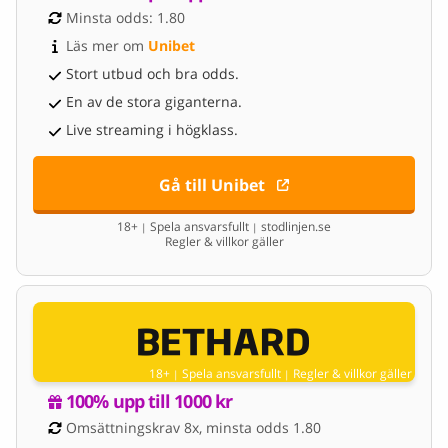
Minsta odds: 1.80
Läs mer om 
Unibet
Stort utbud och bra odds.
En av de stora giganterna.
Live streaming i högklass.
Gå till Unibet
18+
Spela ansvarsfullt
stodlinjen.se
|
|
Regler & villkor gäller
18+
Spela ansvarsfullt
Regler & villkor gäller
|
|
100% upp till 1000 kr
Omsättningskrav 8x, minsta odds 1.80