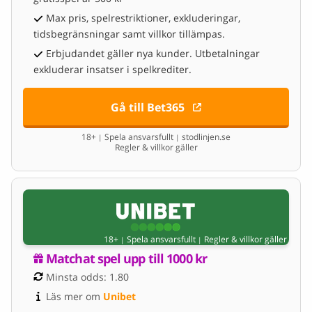
Max pris, spelrestriktioner, exkluderingar,
tidsbegränsningar samt villkor tillämpas.
Erbjudandet gäller nya kunder. Utbetalningar
exkluderar insatser i spelkrediter.
Gå till Bet365
18+
Spela ansvarsfullt
stodlinjen.se
|
|
Regler & villkor gäller
18+
Spela ansvarsfullt
Regler & villkor gäller
|
|
Matchat spel upp till 1000 kr
Minsta odds: 1.80
Läs mer om 
Unibet