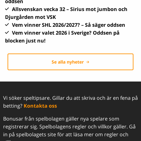
oddsen
Allsvenskan vecka 32 – Sirius mot jumbon och
Djurgården mot VSK
Vem vinner SHL 2026/2027? – Så säger oddsen
Vem vinner valet 2026 i Sverige? Oddsen på
blocken just nu!
Se alla nyheter
Vi söker speltipsare. Gillar du att skriva och är en fena på
betting?
Kontakta oss
Bonusar från spelbolagen gäller nya spelare som
registrerar sig. Spelbolagens regler och villkor gäller. Gå
in på spelbolagets site för att läsa mer om regler och