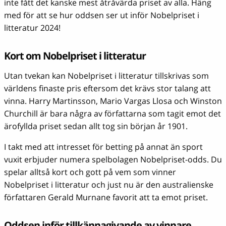
inte fått det kanske mest åtråvärda priset av alla. Häng
med för att se hur oddsen ser ut inför Nobelpriset i
litteratur 2024!
Kort om Nobelpriset i litteratur
Utan tvekan kan Nobelpriset i litteratur tillskrivas som
världens finaste pris eftersom det krävs stor talang att
vinna. Harry Martinsson, Mario Vargas Llosa och Winston
Churchill är bara några av författarna som tagit emot det
ärofyllda priset sedan allt tog sin början år 1901.
I takt med att intresset för betting på annat än sport
vuxit erbjuder numera spelbolagen Nobelpriset-odds. Du
spelar alltså kort och gott på vem som vinner
Nobelpriset i litteratur och just nu är den australienske
författaren Gerald Murnane favorit att ta emot priset.
Oddsen inför tillkännagivande av vinnare