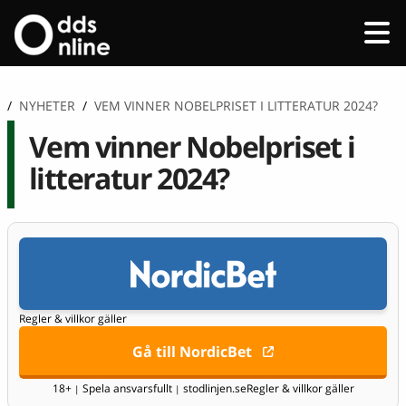
/
NYHETER
/
VEM VINNER NOBELPRISET I LITTERATUR 2024?
Vem vinner Nobelpriset i
litteratur 2024?
Regler & villkor gäller
Gå till NordicBet
18+
Spela ansvarsfullt
stodlinjen.se
Regler & villkor gäller
|
|