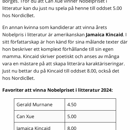
Borges. Tror du att Can Xue vinner Nobelpriset i
litteratur kan du just nu spela på henne till oddset 5.00
hos NordicBet.
En annan kvinna som kandiderar att vinna årets
Nobelpris i litteratur är amerikanskan
Jamaica Kincaid
. I
sitt författarskap är hon känd för sina målande texter där
hon beskriver ett komplext förhållande till sin egen
mamma. Kincaid skriver poetiskt och anses av många
vara en mästare på att skapa litterära karaktäriseringar.
Just nu bettar du på Kincaid till oddset 8.00, också det
hos NordicBet.
Favoriter att vinna Nobelpriset i litteratur 2024:
Gerald Murnane
4.50
Can Xue
5.00
Jamaica Kincaid
8.00