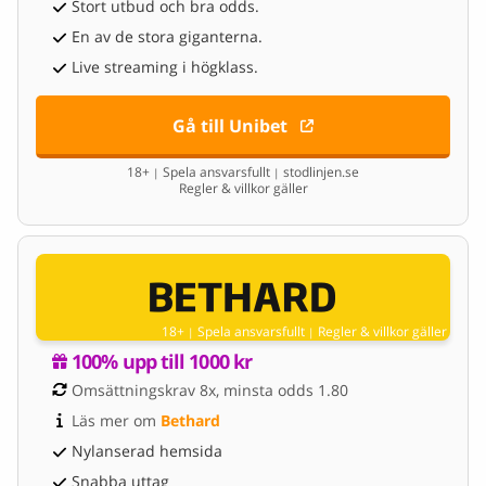
Stort utbud och bra odds.
En av de stora giganterna.
Live streaming i högklass.
Gå till Unibet
18+
Spela ansvarsfullt
stodlinjen.se
|
|
Regler & villkor gäller
18+
Spela ansvarsfullt
Regler & villkor gäller
|
|
100% upp till 1000 kr
Omsättningskrav 8x, minsta odds 1.80
Läs mer om 
Bethard
Nylanserad hemsida
Snabba uttag