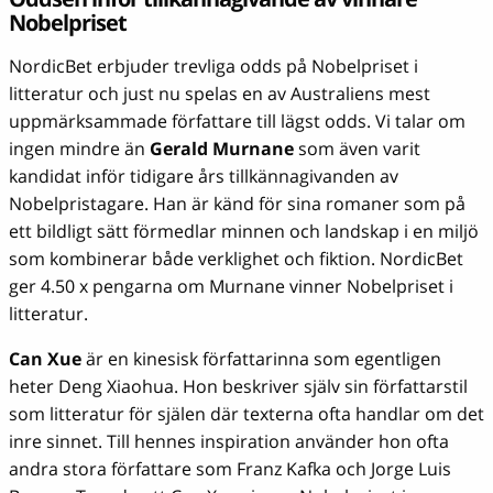
Nobelpriset
NordicBet erbjuder trevliga odds på Nobelpriset i
litteratur och just nu spelas en av Australiens mest
uppmärksammade författare till lägst odds. Vi talar om
ingen mindre än
Gerald Murnane
som även varit
kandidat inför tidigare års tillkännagivanden av
Nobelpristagare. Han är känd för sina romaner som på
ett bildligt sätt förmedlar minnen och landskap i en miljö
som kombinerar både verklighet och fiktion. NordicBet
ger 4.50 x pengarna om Murnane vinner Nobelpriset i
litteratur.
Can Xue
är en kinesisk författarinna som egentligen
heter Deng Xiaohua. Hon beskriver själv sin författarstil
som litteratur för själen där texterna ofta handlar om det
inre sinnet. Till hennes inspiration använder hon ofta
andra stora författare som Franz Kafka och Jorge Luis