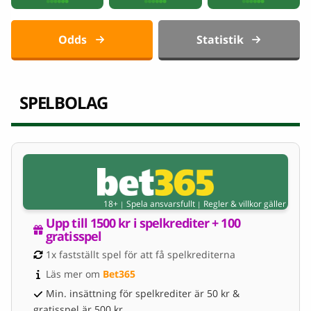
Odds
Statistik
SPELBOLAG
18+
Spela ansvarsfullt
Regler & villkor gäller
|
|
Upp till 1500 kr i spelkrediter + 100 
gratisspel
1x fastställt spel för att få spelkrediterna
Läs mer om 
Bet365
Min. insättning för spelkrediter är 50 kr &
gratisspel är 500 kr