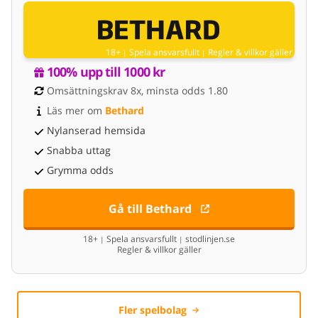
18+
Spela ansvarsfullt
Regler & villkor gäller
|
|
100% upp till 1000 kr
Omsättningskrav 8x, minsta odds 1.80
Läs mer om 
Bethard
Nylanserad hemsida
Snabba uttag
Grymma odds
Gå till Bethard
18+
Spela ansvarsfullt
stodlinjen.se
|
|
Regler & villkor gäller
Fler spelbolag