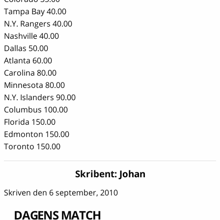
Tampa Bay 40.00
N.Y. Rangers 40.00
Nashville 40.00
Dallas 50.00
Atlanta 60.00
Carolina 80.00
Minnesota 80.00
N.Y. Islanders 90.00
Columbus 100.00
Florida 150.00
Edmonton 150.00
Toronto 150.00
Skribent:
Johan
Skriven den 6 september, 2010
DAGENS MATCH